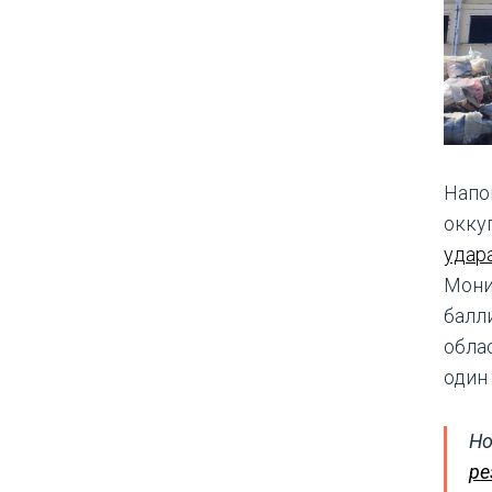
Напо
окку
удар
Мони
балл
обла
один
Но
ре