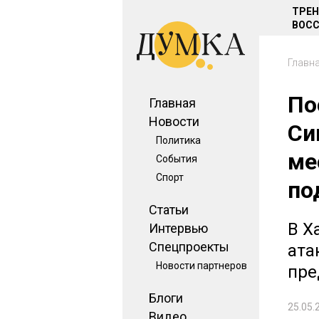
ТРЕ
ВОСС
Главн
По
Главная
Новости
Си
Политика
ме
События
Спорт
по
Статьи
В Х
Интервью
Спецпроекты
ата
Новости партнеров
пре
Блоги
25.05.
Видео