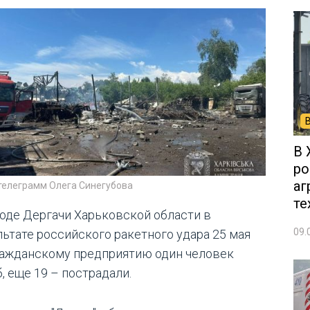
В 
ро
аг
 телеграмм Олега Синегубова
те
роде Дергачи Харьковской области в
09.
льтате российского ракетного удара 25 мая
ражданскому предприятию один человек
, еще 19 – пострадали.