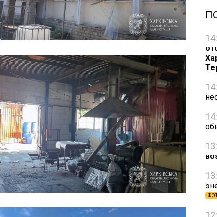
П
14
от
Ха
Те
14
не
14
об
13
во
13
эн
ФО
12