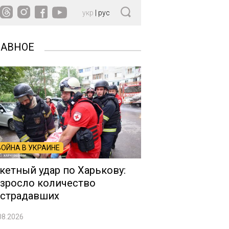
укр
|
рус
ЛАВНОЕ
ВОЙНА В УКРАИНЕ
кетный удар по Харькову:
зросло количество
страдавших
08.2026