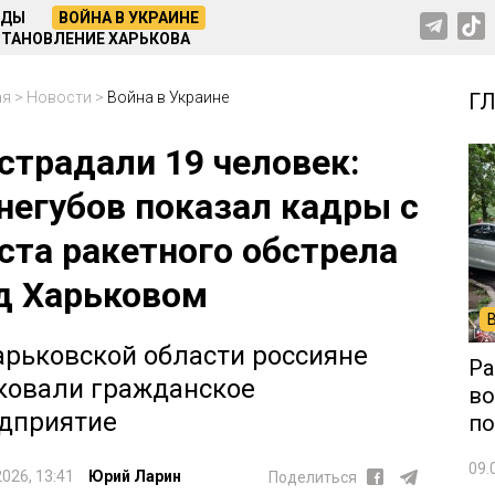
НДЫ
ВОЙНА В УКРАИНЕ
ТАНОВЛЕНИЕ ХАРЬКОВА
ая
>
Новости
>
Война в Украине
Г
страдали 19 человек:
негубов показал кадры с
ста ракетного обстрела
д Харьковом
арьковской области россияне
Ра
ковали гражданское
во
дприятие
по
09.
2026, 13:41
Юрий Ларин
Поделиться