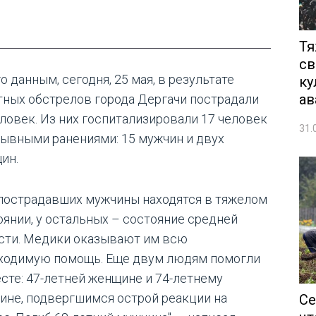
Тя
св
о данным, сегодня, 25 мая, в результате
ку
ав
тных обстрелов города Дергачи пострадали
еловек. Из них госпитализировали 17 человек
31.
рывными ранениями: 15 мужчин и двух
ин.
 пострадавших мужчины находятся в тяжелом
оянии, у остальных – состояние средней
сти. Медики оказывают им всю
ходимую помощь. Еще двум людям помогли
есте: 47-летней женщине и 74-летнему
ине, подвергшимся острой реакции на
Се