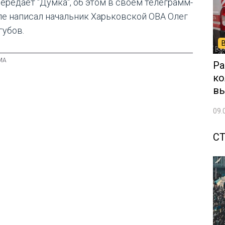
передает "Думка", об этом в своем телеграмм-
ле написал начальник Харьковской ОВА Олег
губов.
Ра
ко
вы
09.
С