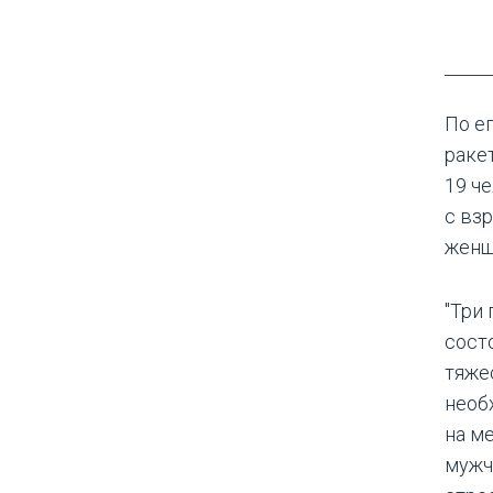
По ег
раке
19 ч
с вз
женщ
"Три
сост
тяже
необ
на м
мужч