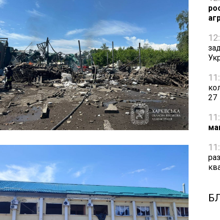
ро
аг
12
за
Ук
11
ко
27
11
ма
11
ра
кв
Б