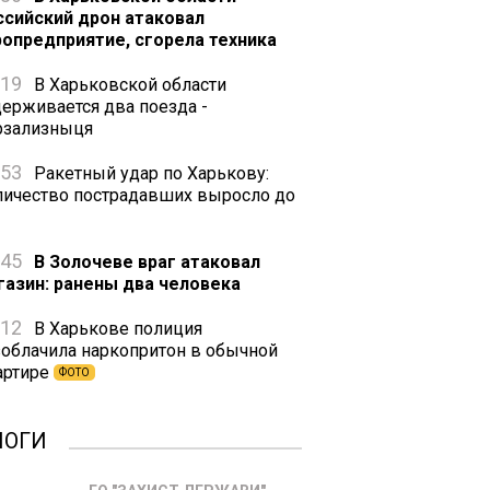
ссийский дрон атаковал
ропредприятие, сгорела техника
:19
В Харьковской области
держивается два поезда -
рзализныця
:53
Ракетный удар по Харькову:
личество пострадавших выросло до
:45
В Золочеве враг атаковал
газин: ранены два человека
:12
В Харькове полиция
зоблачила наркопритон в обычной
артире
ФОТО
ЛОГИ