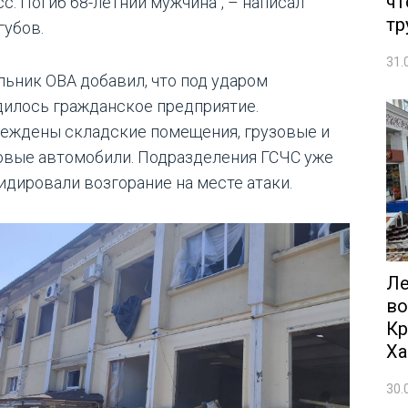
чт
с. Погиб 68-летний мужчина", – написал
тр
губов.
31.
льник ОВА добавил, что под ударом
дилось гражданское предприятие.
еждены складские помещения, грузовые и
овые автомобили. Подразделения ГСЧС уже
идировали возгорание на месте атаки.
Ле
во
Кр
Ха
30.