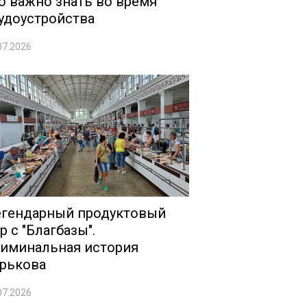
о важно знать во время
удоустройства
07.2026
гендарный продуктовый
р с "Благбазы".
иминальная история
рькова
07.2026