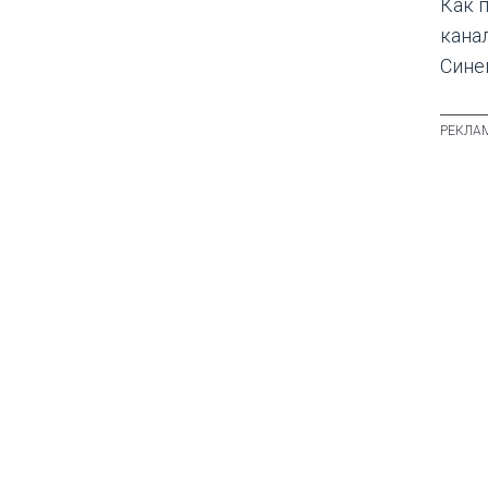
Как 
кана
Сине