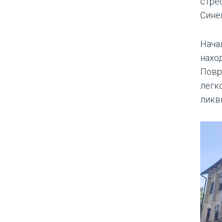
стрес
Сине
Нача
нахо
Повр
легк
ликв