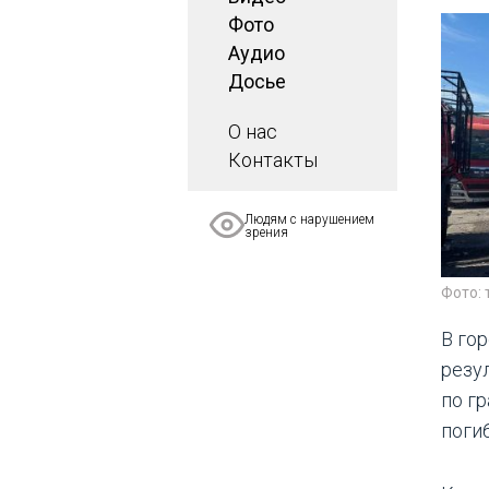
Фото
Аудио
Досье
О нас
Контакты
Людям с нарушением
зрения
Фото:
В го
резу
по г
погиб