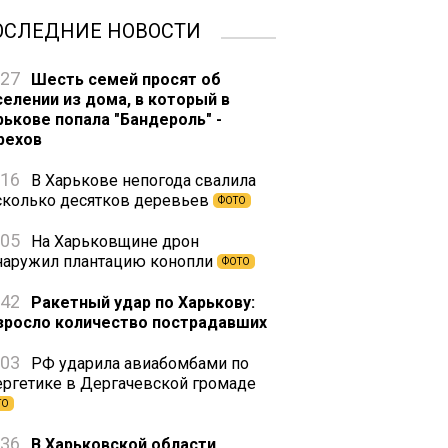
ОСЛЕДНИЕ НОВОСТИ
:27
Шесть семей просят об
селении из дома, в который в
рькове попала "Бандероль" -
рехов
:16
В Харькове непогода свалила
сколько десятков деревьев
ФОТО
:05
На Харьковщине дрон
наружил плантацию конопли
ФОТО
:42
Ракетный удар по Харькову:
зросло количество пострадавших
:03
РФ ударила авиабомбами по
ергетике в Дергачевской громаде
ТО
:36
В Харьковской области