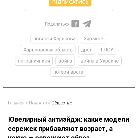
Поделиться
новости Харькова
Харьков
Харьковская область
дрон
ГПСУ
пограничники
война
война в Украине
потери врага
Главная
>
Новости
>
Общество
Ювелирный антиэйдж: какие модели
сережек прибавляют возраст, а
какие — освежают образ