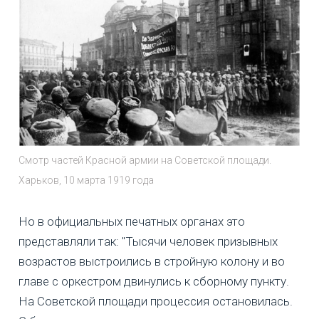
Смотр частей Красной армии на Советской площади.
Харьков, 10 марта 1919 года
Но в официальных печатных органах это
представляли так: "Тысячи человек призывных
возрастов выстроились в стройную колону и во
главе с оркестром двинулись к сборному пункту.
На Советской площади процессия остановилась.