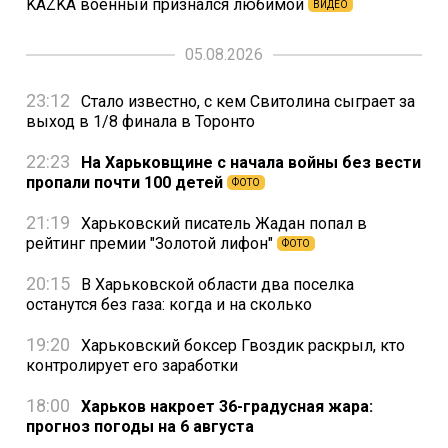
KAZKA военный признался любимой
ВИДЕО
05.08.2026
23:12
Стало известно, с кем Свитолина сыграет за
выход в 1/8 финала в Торонто
22:23
На Харьковщине с начала войны без вести
пропали почти 100 детей
ФОТО
21:19
Харьковский писатель Жадан попал в
рейтинг премии "Золотой лифон"
ФОТО
20:15
В Харьковской области два поселка
останутся без газа: когда и на сколько
19:20
Харьковский боксер Гвоздик раскрыл, кто
контролирует его заработки
18:00
Харьков накроет 36-градусная жара:
прогноз погоды на 6 августа