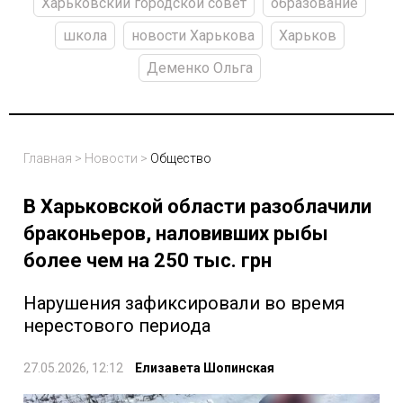
Харьковский городской совет
образование
школа
новости Харькова
Харьков
Деменко Ольга
Главная
>
Новости
>
Общество
В Харьковской области разоблачили
браконьеров, наловивших рыбы
более чем на 250 тыс. грн
Нарушения зафиксировали во время
нерестового периода
27.05.2026, 12:12
Елизавета Шопинская