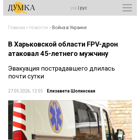
укр
|
рус
Главная
>
Новости
>
Война в Украине
В Харьковской области FPV-дрон
атаковал 45-летнего мужчину
Эвакуация пострадавшего длилась
почти сутки
27.05.2026, 12:55
Елизавета Шопинская