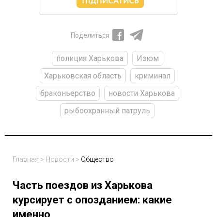
Поделиться
полиция Харькова
Изюм
Харьковская область
криминал
браконьерство
новости Харькова
рыбоохранный патруль
Главная
>
Новости
>
Общество
Часть поездов из Харькова
курсирует с опозданием: какие
именно