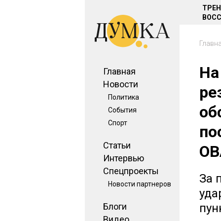
ТРЕ
ВОСС
Главн
На
Главная
Новости
ре
Политика
об
События
Спорт
по
Статьи
ОВ
Интервью
Спецпроекты
За 
Новости партнеров
уда
Блоги
пун
Видео