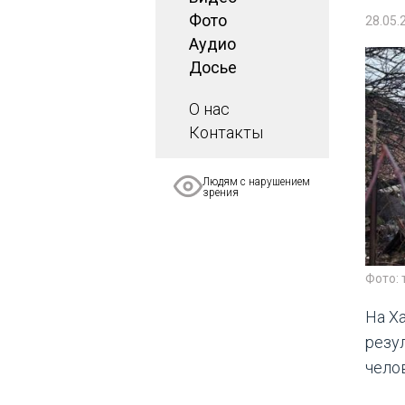
Фото
28.05.
Аудио
Досье
О нас
Контакты
Людям с нарушением
зрения
Фото:
На Х
резу
чело