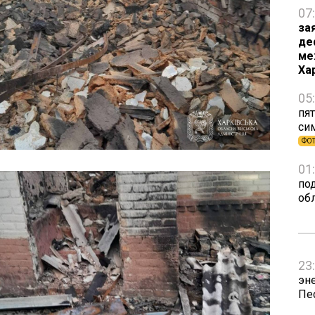
07
за
де
ме
Ха
05
пят
си
ФО
01
по
об
23
эн
Пе