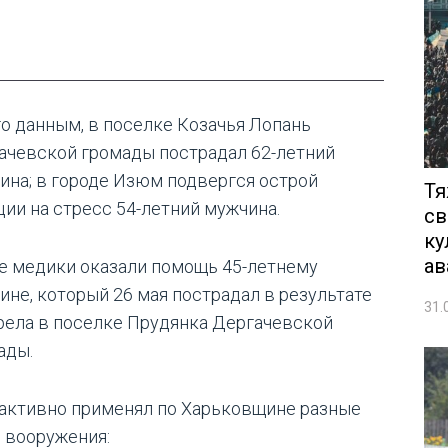
го данным, в поселке Козачья Лопань
ачевской громады пострадал 62-летний
ина; в городе Изюм подвергся острой
Тя
ции на стресс 54-летний мужчина.
св
ку
ав
е медики оказали помощь 45-летнему
ине, который 26 мая пострадал в результате
31.
рела в поселке Прудянка Дергачевской
ады.
 активно применял по Харьковщине разные
 вооружения: