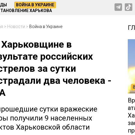
НДЫ
ВОЙНА В УКРАИНЕ
ТАНОВЛЕНИЕ ХАРЬКОВА
ая
>
Новости
>
Война в Украине
Г
 Харьковщине в
зультате российских
стрелов за сутки
страдали два человека -
А
Вр
ат
прошедшие сутки вражеские
Ха
ры получили 9 населенных
за
ктов Харьковской области
пр