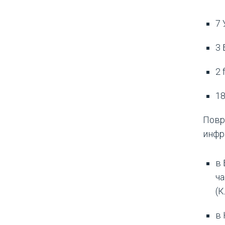
7 
3 
2 
18
Повр
инфр
в
ча
(К
в