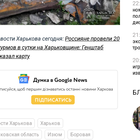
22
но
пол
ди
21
вости Харькова сегодня:
Россияне провели 20
эк
урмов в сутки на Харьковщине: Генштаб
тр
казал карту
20
игр
из
Б
сти Харькова
Харьков
ковская область
Изюм
Боровая