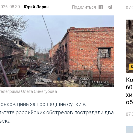
2026, 08:30
Юрий Ларин
Поделиться
07.
Ко
60
 телеграмм Олега Синегубова
хи
об
арьковщине за прошедшие сутки в
льтате российских обстрелов пострадали два
07.
века.