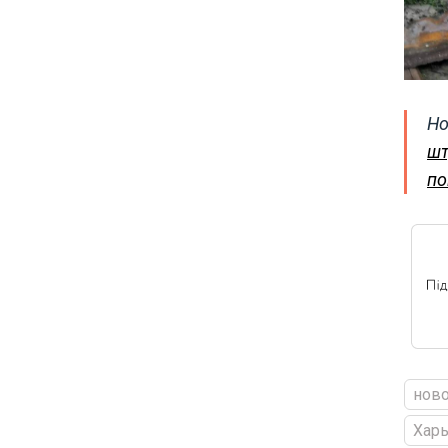
Но
шт
по
ново
Харь