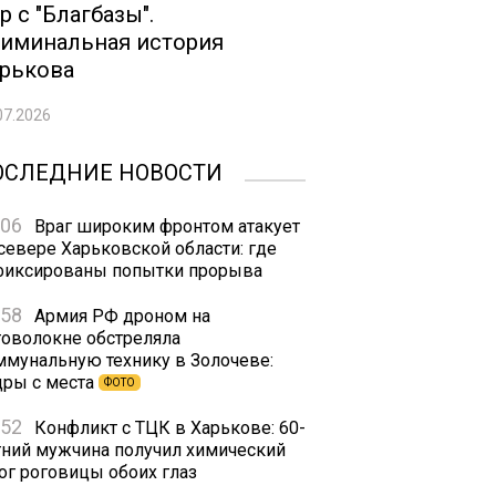
р с "Благбазы".
иминальная история
рькова
07.2026
ОСЛЕДНИЕ НОВОСТИ
:06
Враг широким фронтом атакует
 севере Харьковской области: где
фиксированы попытки прорыва
:58
Армия РФ дроном на
товолокне обстреляла
ммунальную технику в Золочеве:
дры с места
ФОТО
:52
Конфликт с ТЦК в Харькове: 60-
тний мужчина получил химический
ог роговицы обоих глаз