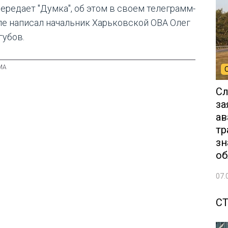
передает "Думка", об этом в своем телеграмм-
ле написал начальник Харьковской ОВА Олег
губов.
Сл
за
ав
тр
зн
об
07.
С