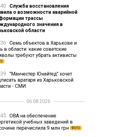
:40
Служба восстановления
явила о возможности аварийной
формации трассы
ждународного значения в
рьковской области
:36
Семь объектов в Харькове и
ь в области: какие советские
мволы требуют убрать активисты
ТО
:39
"Манчестер Юнайтед" хочет
дписать вратаря из Харьковской
ласти - СМИ
06.08.2026
:45
ОВА на обеспечение
ергетикой учебных заведений в
сочине перечислила 9 млн грн
ФОТО