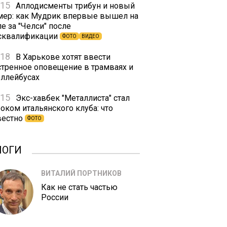
:15
Аплодисменты трибун и новый
мер: как Мудрик впервые вышел на
е за "Челси" после
сквалификации
ФОТО
ВИДЕО
:18
В Харькове хотят ввести
стренное оповещение в трамваях и
оллейбусах
:15
Экс-хавбек "Металлиста" стал
оком итальянского клуба: что
вестно
ФОТО
ЛОГИ
ВИТАЛИЙ ПОРТНИКОВ
Как не стать частью
России