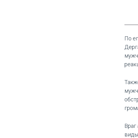
По е
Дерг
мужч
реак
Такж
мужч
обст
гром
Враг
виды