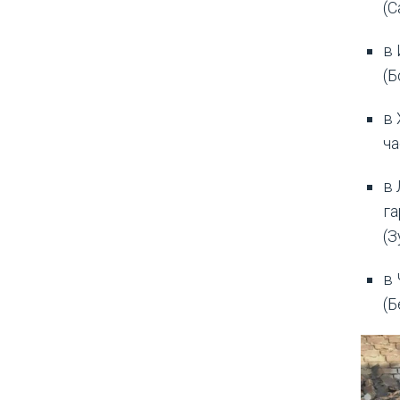
(С
в
(Б
в
ча
в
га
(З
в
(Б