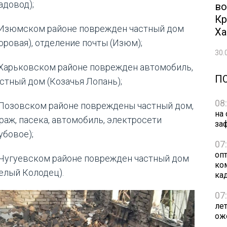
адовод);
во
Кр
 Изюмском районе поврежден частный дом
Ха
оровая), отделение почты (Изюм);
30.
 Харьковском районе поврежден автомобиль,
П
стный дом (Козачья Лопань);
08
 Лозовском районе повреждены частный дом,
на
раж, пасека, автомобиль, электросети
за
убовое);
07
оп
 Чугуевском районе поврежден частный дом
ко
елый Колодец).
ка
07
ле
ож