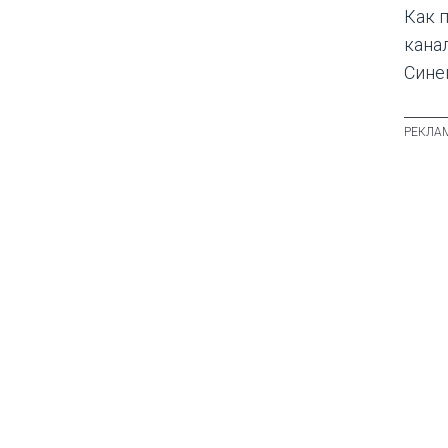
Как 
кана
Сине