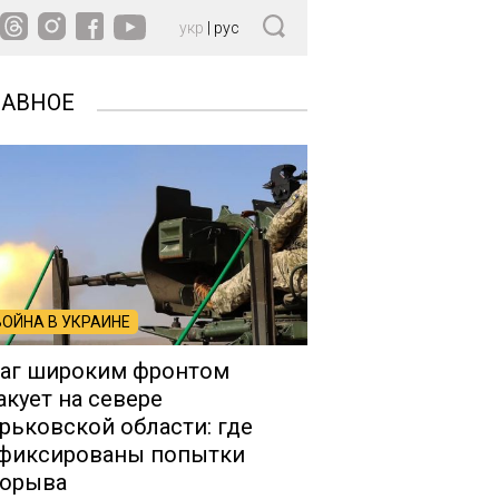
укр
|
рус
ЛАВНОЕ
ВОЙНА В УКРАИНЕ
аг широким фронтом
акует на севере
рьковской области: где
фиксированы попытки
орыва