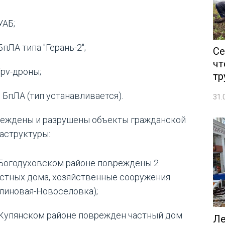
УАБ;
БпЛА типа "Герань-2";
Се
чт
fpv-дроны;
тр
 БпЛА (тип устанавливается).
31.
еждены и разрушены объекты гражданской
аструктуры:
 Богодуховском районе повреждены 2
стных дома, хозяйственные сооружения
линовая-Новоселовка);
 Купянском районе поврежден частный дом
Ле