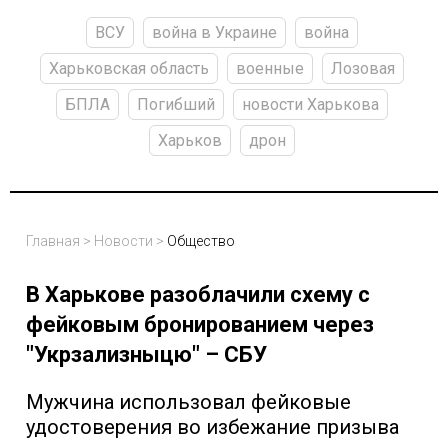
ВСУ
война в Украине
война
Харьковская область
военные
Лозовая
БПЛА
Погибший
новости Харькова
Харьков
дрон
Главная
>
Новости
>
Общество
В Харькове разоблачили схему с
фейковым бронированием через
"Укрзализныцю" – СБУ
Мужчина использовал фейковые
удостоверения во избежание призыва