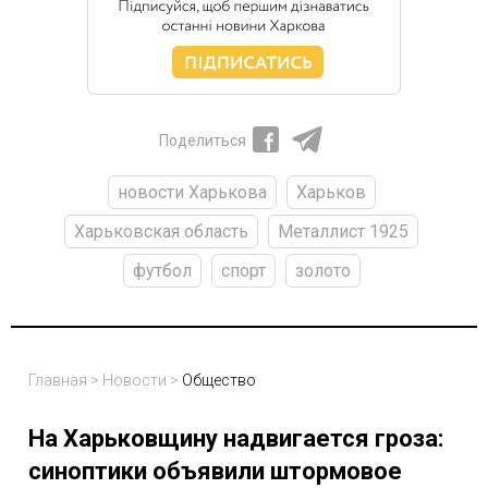
Поделиться
новости Харькова
Харьков
Харьковская область
Металлист 1925
футбол
спорт
золото
Главная
>
Новости
>
Общество
На Харьковщину надвигается гроза:
синоптики объявили штормовое