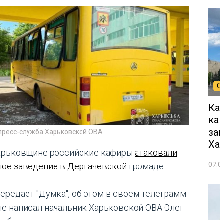
Ка
ка
за
 пресс-служба Харьковской ОВА
Ха
арьковщине российские кафиры
атаковали
07.
ное заведение в Дергачевской
громаде.
передает "Думка", об этом в своем телеграмм-
ле написал начальник Харьковской ОВА Олег