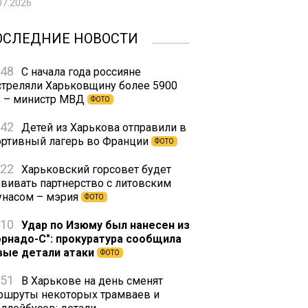
07.2026
ОСЛЕДНИЕ НОВОСТИ
:48
С начала года россияне
стреляли Харьковщину более 5900
з – министр МВД
ФОТО
:42
Детей из Харькова отправили в
ортивный лагерь во Франции
ФОТО
:22
Харьковский горсовет будет
звивать партнерство с литовским
унасом – мэрия
ФОТО
:10
Удар по Изюму был нанесен из
орнадо-С": прокуратура сообщила
вые детали атаки
ФОТО
:51
В Харькове на день сменят
ршруты некоторых трамваев и