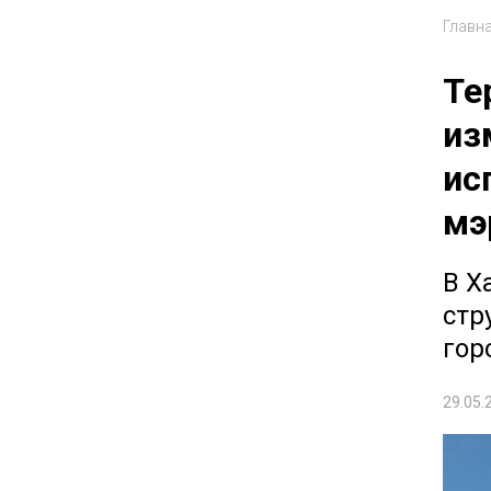
Главн
Те
из
ис
мэ
В Х
стр
гор
29.05.