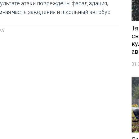
зультате атаки повреждены фасад здания,
мная часть заведения и школьный автобус.
Тя
св
ку
ав
31.