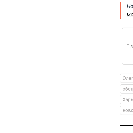
Но
мо
Олег
обст
Харь
ново