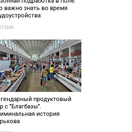
зонная подработка в поле:
о важно знать во время
удоустройства
07.2026
гендарный продуктовый
р с "Благбазы".
иминальная история
рькова