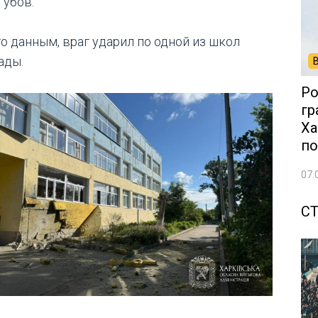
губов.
го данным, враг ударил по одной из школ
ады.
Ро
гр
Ха
по
07.
С