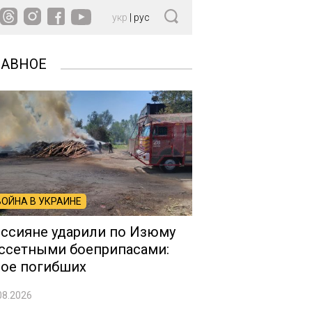
укр
|
рус
ЛАВНОЕ
ВОЙНА В УКРАИНЕ
ссияне ударили по Изюму
ссетными боеприпасами:
ое погибших
08.2026