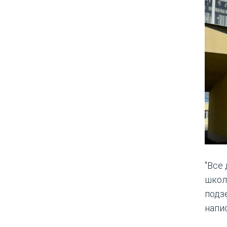
"Все
школ
подз
напи