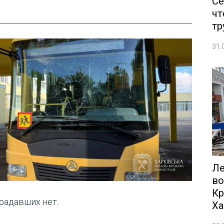
Се
чт
тр
31.
Ле
во
Кр
радавших нет.
Ха