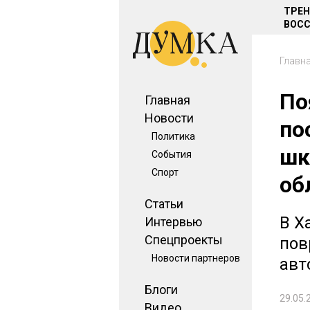
ТРЕ
ВОСС
Главн
По
Главная
Новости
по
Политика
шк
События
Спорт
об
Статьи
В Х
Интервью
Спецпроекты
пов
Новости партнеров
авт
Блоги
29.05.
Видео