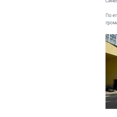
Сине
По е
гром