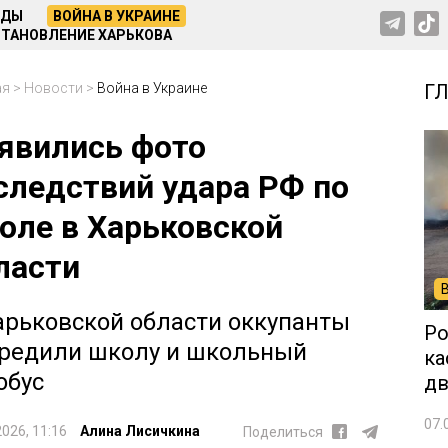
НДЫ
ВОЙНА В УКРАИНЕ
ТАНОВЛЕНИЕ ХАРЬКОВА
ая
>
Новости
>
Война в Украине
Г
явились фото
следствий удара РФ по
оле в Харьковской
ласти
арьковской области оккупанты
Ро
редили школу и школьный
ка
обус
дв
07.
2026, 11:16
Алина Лисичкина
Поделиться