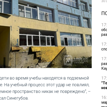
30.
П
17
об
ра
17
сп
17
ра
Ка
17
 дети во время учебы находятся в подземной
"Т
е. На учебный процесс этот удар не повлиял,
но
емное пространство никак не повреждено", –
16
сал Синегубов.
ма