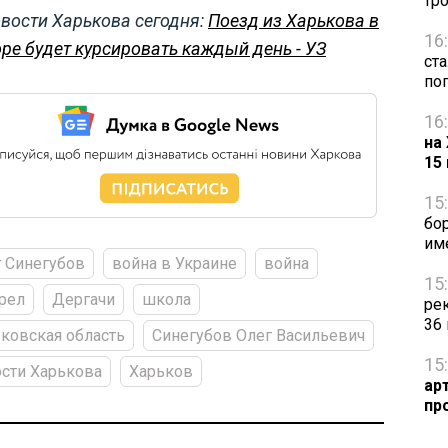
тр
вости Харькова сегодня:
Поезд из Харькова в
16
ре будет курсировать каждый день - УЗ
ст
по
16
на
15
15
бо
им
 Синегубов
война в Украине
война
15
рел
Дергачи
школа
ре
36
ковская область
Синегубов Олег Васильевич
15
сти Харькова
Харьков
ар
пр