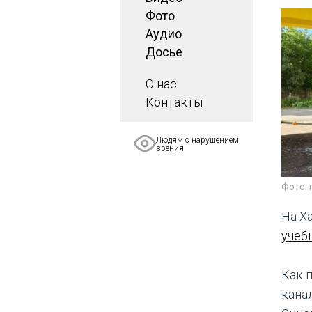
Фото
Аудио
Досье
О нас
Контакты
Людям с нарушением
зрения
Фото:
На Х
учеб
Как 
кана