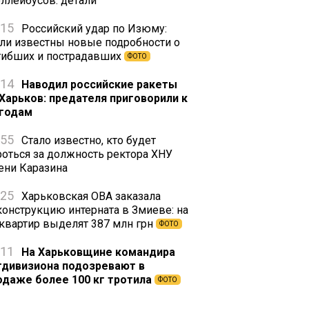
оллейбусов: детали
:15
Российский удар по Изюму:
али известны новые подробности о
гибших и пострадавших
ФОТО
:14
Наводил российские ракеты
 Харьков: предателя приговорили к
 годам
:55
Стало известно, кто будет
роться за должность ректора ХНУ
ени Каразина
:25
Харьковская ОВА заказала
конструкцию интерната в Змиеве: на
 квартир выделят 387 млн грн
ФОТО
:11
На Харьковщине командира
тдивизиона подозревают в
одаже более 100 кг тротила
ФОТО