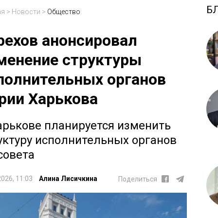
Б
ая
>
Новости
>
Общество
рехов анонсировал
менение структуры
полнительных органов
рии Харькова
арькове планируется изменить
уктуру исполнительных органов
совета
2026, 11:03
Алина Лисичкина
Поделиться