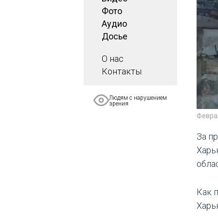
Фото
Аудио
Досье
О нас
Контакты
Людям с нарушением
зрения
Февра
За п
Харь
обла
Как 
Харь