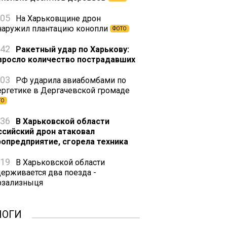
:05
На Харьковщине дрон
наружил плантацию конопли
ФОТО
:42
Ракетный удар по Харькову:
зросло количество пострадавших
:03
РФ ударила авиабомбами по
ергетике в Дергачевской громаде
ТО
:36
В Харьковской области
ссийский дрон атаковал
ропредприятие, сгорела техника
:19
В Харьковской области
держивается два поезда -
рзализныця
ЛОГИ