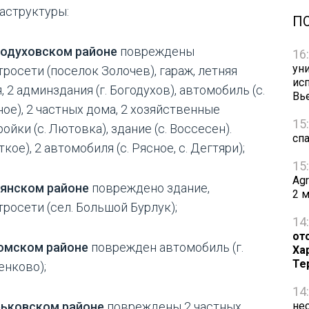
аструктуры:
П
годуховском районе
повреждены
16
ун
тросети (поселок Золочев), гараж, летняя
ис
, 2 админздания (г. Богодухов), автомобиль (с.
Вь
ное), 2 частных дома, 2 хозяйственные
15
ойки (с. Лютовка), здание (с. Воссесен).
сп
кое), 2 автомобиля (с. Рясное, с. Дегтяри);
15
Ag
пянском районе
повреждено здание,
2 
тросети (сел. Большой Бурлук);
14
от
юмском районе
поврежден автомобиль (г.
Ха
Те
енково);
14
не
рьковском районе
повреждены 2 частных