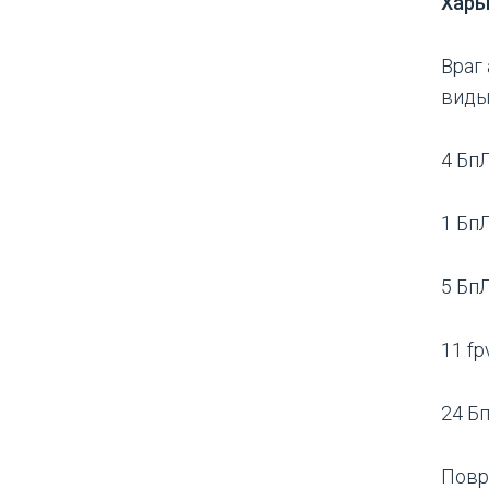
Харь
Враг
виды
4 БпЛ
1 БпЛ
5 БпЛ
11 fp
24 Бп
Повр