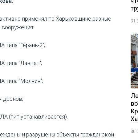
чт
кова.
тр
 активно применял по Харьковщине разные
31.
 вооружения:
А типа "Герань-2";
А типа "Ланцет";
А типа "Молния";
Ле
v-дронов;
во
Кр
ЛА (тип устанавливается).
Ха
30.
еждены и разрушены объекты гражданской