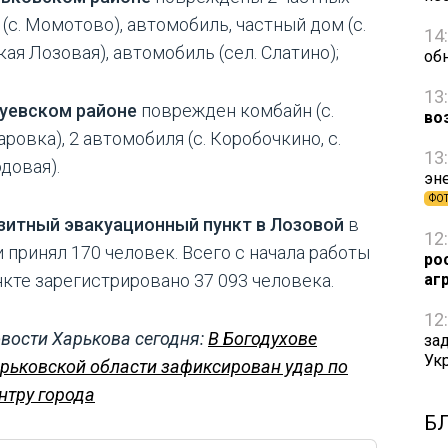
(с. Момотово), автомобиль, частный дом (с.
14
ая Лозовая), автомобиль (сел. Слатино);
об
13
гуевском районе
поврежден комбайн (с.
во
ровка), 2 автомобиля (с. Коробочкино, с.
13
довая).
эн
ФО
зитный эвакуационный пункт в Лозовой
в
12
и принял 170 человек. Всего с начала работы
ро
аг
нкте зарегистрировано 37 093 человека.
12
вости Харькова сегодня:
В Богодухове
за
Ук
рьковской области зафиксирован удар по
нтру города
Б