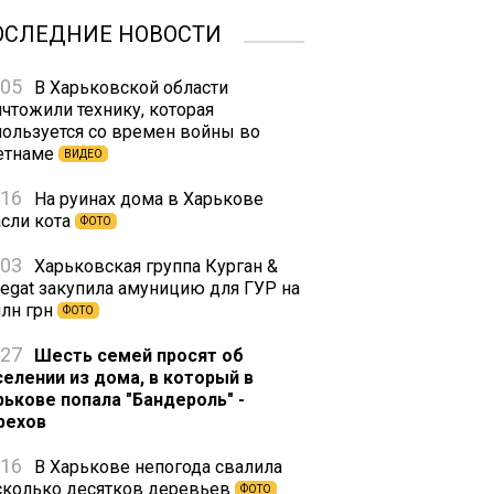
ОСЛЕДНИЕ НОВОСТИ
:05
В Харьковской области
ичтожили технику, которая
пользуется со времен войны во
етнаме
ВИДЕО
:16
На руинах дома в Харькове
асли кота
ФОТО
:03
Харьковская группа Курган &
regat закупила амуницию для ГУР на
млн грн
ФОТО
:27
Шесть семей просят об
селении из дома, в который в
рькове попала "Бандероль" -
рехов
:16
В Харькове непогода свалила
сколько десятков деревьев
ФОТО