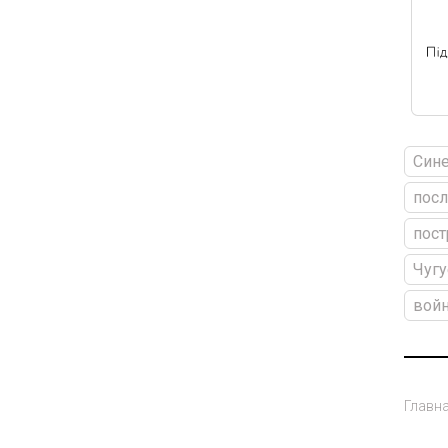
Сине
посл
пос
Чуг
войн
Главн