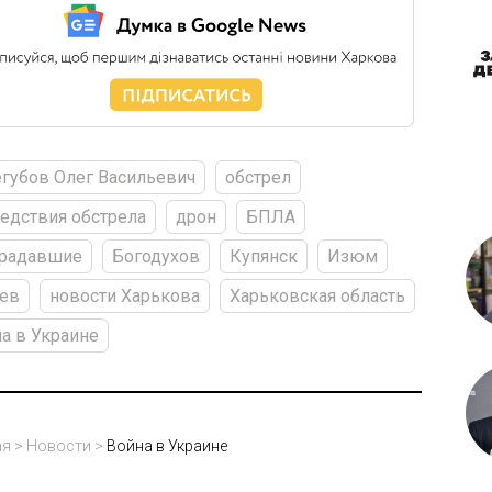
губов Олег Васильевич
обстрел
едствия обстрела
дрон
БПЛА
традавшие
Богодухов
Купянск
Изюм
уев
новости Харькова
Харьковская область
а в Украине
ая
>
Новости
>
Война в Украине