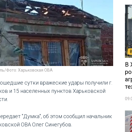
В 
ль/Фото: Харьковская ОВА
ро
аг
рошедшие сутки вражеские удары получили г.
те
ков и 15 населенных пунктов Харьковской
сти.
09.
передает "Думка", об этом сообщил начальник
ковской ОВА Олег Синегубов.