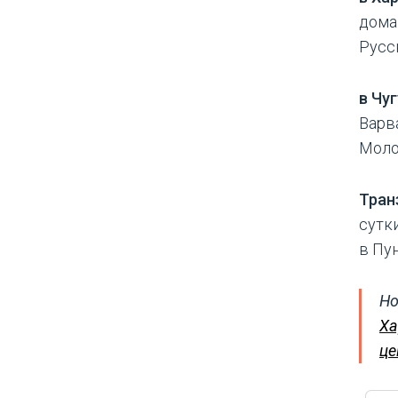
дома 
Русск
в Чу
Варва
Моло
Тран
сутк
в Пу
Но
Ха
це