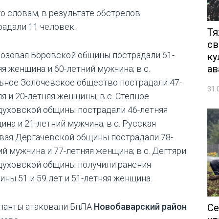
го словам, в результате обстрелов
радали 11 человек.
Тя
св
 Лозовая Боровской общины пострадали 61-
ку
ав
я женщина и 60-летний мужчина; в с.
ьное Золочевское общество пострадали 47-
31.
я и 20-летняя женщины; в с. Степное
духовской общины пострадали 46-летняя
ина и 21-летний мужчина; в с. Русская
вая Дергачевской общины пострадали 78-
ий мужчина и 77-летняя женщина; в с. Дегтяри
духовской общины получили ранения
ины 51 и 59 лет и 51-летняя женщина.
панты атаковали БпЛА
Новобаварский район
Се