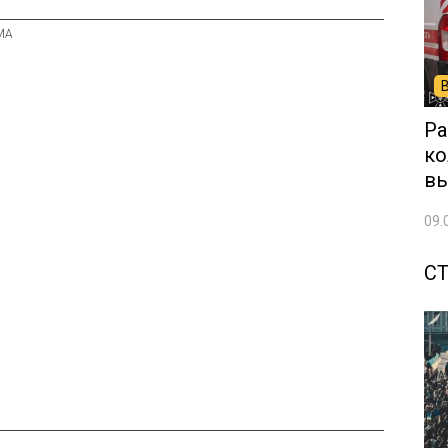
Ра
ко
вы
09.
С