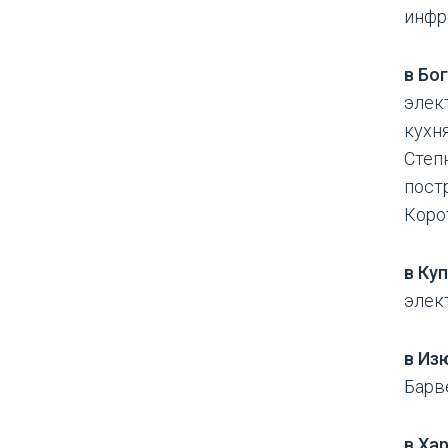
инфр
в Бо
элек
кухня
Степ
постр
Корот
в Ку
элек
в Из
Барв
в Ха