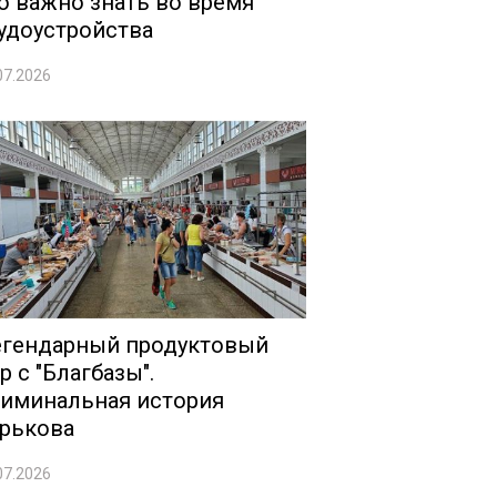
о важно знать во время
удоустройства
07.2026
гендарный продуктовый
р с "Благбазы".
иминальная история
рькова
07.2026