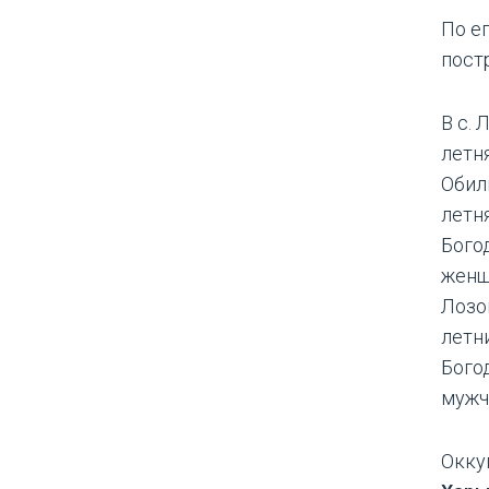
По е
пост
В с.
летня
Обил
летня
Бого
женщ
Лозо
летн
Бого
мужч
Окку