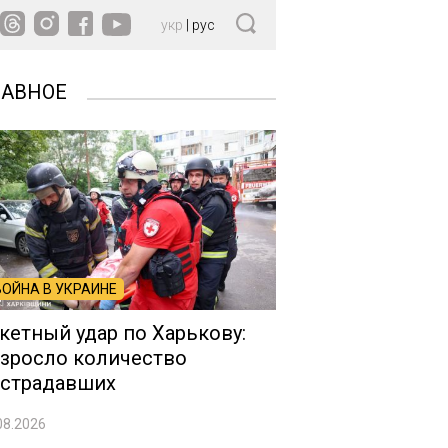
укр
|
рус
ЛАВНОЕ
ВОЙНА В УКРАИНЕ
кетный удар по Харькову:
зросло количество
страдавших
08.2026