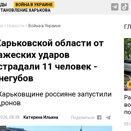
НДЫ
ВОЙНА В УКРАИНЕ
ТАНОВЛЕНИЕ ХАРЬКОВА
ая
>
Новости
>
Война в Украине
Г
Харьковской области от
ажеских ударов
страдали 11 человек -
негубов
Харьковщине россияне запустили
Ра
дронов
во
по
2026, 08:38
Катерина Ильина
Поделиться
09.