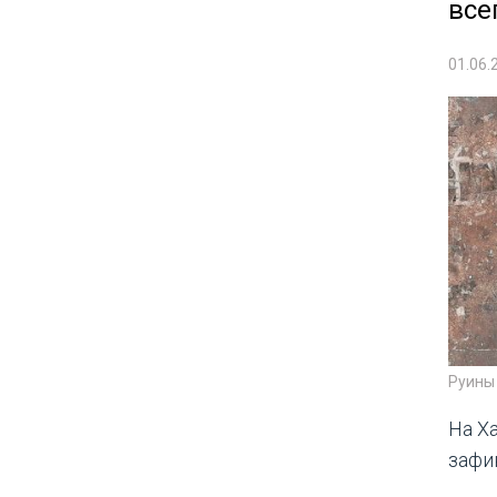
все
01.06.
Руины 
На Х
зафи