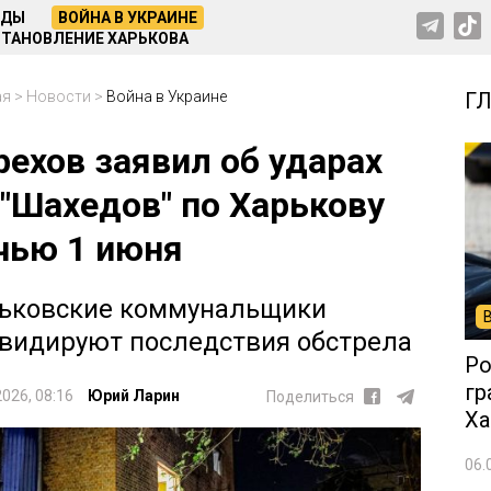
НДЫ
ВОЙНА В УКРАИНЕ
ТАНОВЛЕНИЕ ХАРЬКОВА
ая
>
Новости
>
Война в Украине
Г
рехов заявил об ударах
 "Шахедов" по Харькову
чью 1 июня
ьковские коммунальщики
видируют последствия обстрела
Ро
гр
2026, 08:16
Юрий Ларин
Поделиться
Ха
06.