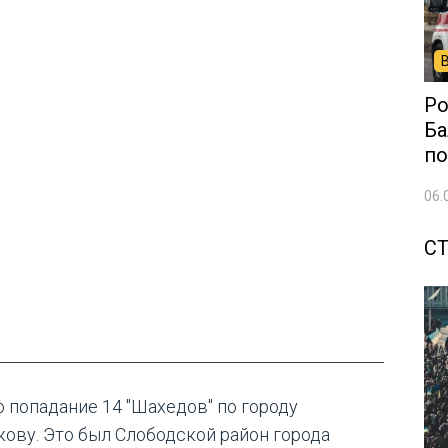
Ро
Ба
по
06.
С
о попадание 14 "Шахедов" по городу
кову. Это был Слободской район города