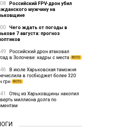
:08
Российский FPV-дрон убил
ажданского мужчину на
рьковщине
:00
Чего ждать от погоды в
рькове 7 августа: прогноз
ноптиков
:49
Российский дрон атаковал
тсад в Золочеве: кадры с места
ФОТО
:46
В июле Харьковская таможня
речислила в госбюджет более 320
н грн
ФОТО
:41
Отец из Харьковщины накопил
тверть миллиона долга по
иментам
ЛОГИ