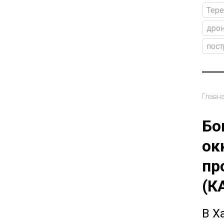
Тере
дро
пос
Главн
Бо
ок
пр
(К
В Х