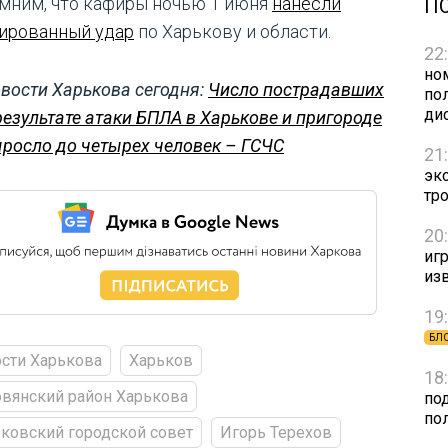
мним, что кафиры ночью 1 июня
нанесли
П
ированный удар
по Харькову и области.
22
но
вости Харькова сегодня:
Число пострадавших
пол
ди
результате атаки БПЛА в Харькове и пригороде
росло до четырех человек – ГСЧС
21
эк
тр
20
игр
из
19
БЛ
сти Харькова
Харьков
18
вянский район Харькова
по
по
ковский городской совет
Игорь Терехов