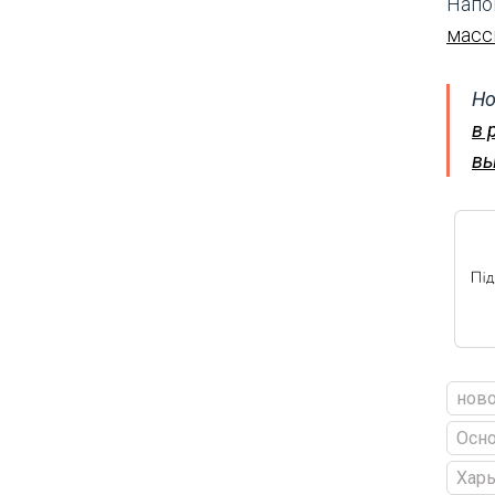
Напо
масс
Но
в 
вы
ново
Осно
Харь