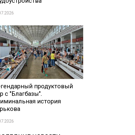
удоустройства
07.2026
гендарный продуктовый
р с "Благбазы".
иминальная история
рькова
07.2026