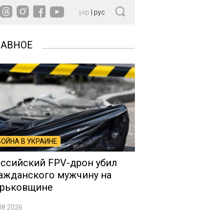
укр
|
рус
ЛАВНОЕ
ВОЙНА В УКРАИНЕ
ссийский FPV-дрон убил
ажданского мужчину на
рьковщине
08.2026