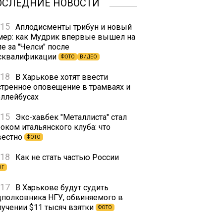
ОСЛЕДНИЕ НОВОСТИ
:15
Аплодисменты трибун и новый
мер: как Мудрик впервые вышел на
е за "Челси" после
сквалификации
ФОТО
ВИДЕО
:18
В Харькове хотят ввести
стренное оповещение в трамваях и
оллейбусах
:15
Экс-хавбек "Металлиста" стал
оком итальянского клуба: что
вестно
ФОТО
:18
Как не стать частью России
ОГ
:17
В Харькове будут судить
дполковника НГУ, обвиняемого в
лучении $11 тысяч взятки
ФОТО