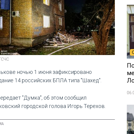
 ГСЧС
По
рькове ночью 1 июня зафиксировано
ме
Л
дание 14 российских БПЛА типа "Шахед".
06.
передает "Думка", об этом сообщил
ковский городской голова Игорь Терехов.