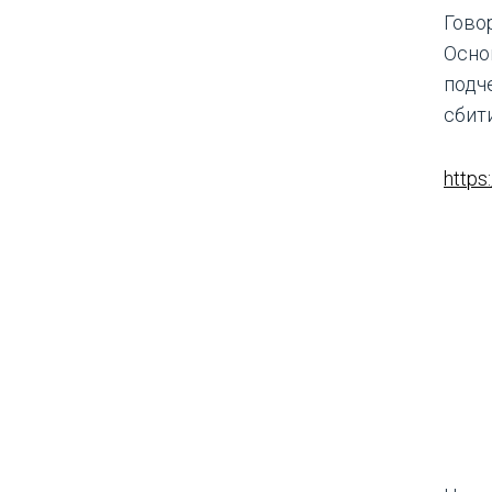
Гово
Осно
подч
сбити
https