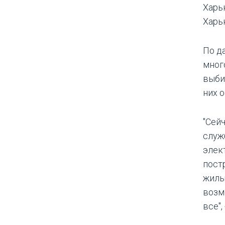
Харь
Харьк
По д
мног
выби
них о
"Сей
служ
элек
пост
жилы
возм
все",