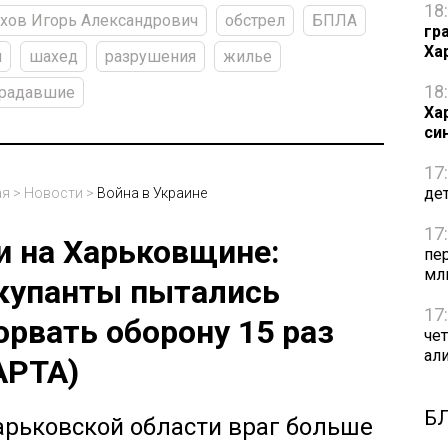
18
хов Игорь Александрович
обстрел
БПЛА
гр
Ха
н
шахед
разрушения
жилье
18
традавшие
Ха
си
17
де
ая
>
Новости
>
Война в Украине
17
и на Харьковщине:
пе
мл
купанты пытались
17
орвать оборону 15 раз
че
ал
АРТА)
Б
арьковской области враг больше