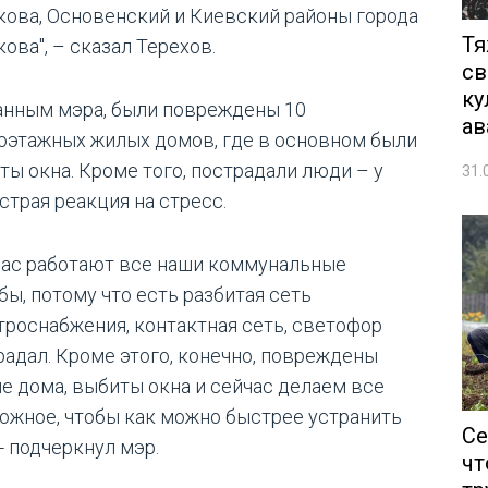
кова, Основенский и Киевский районы города
Тя
ова", – сказал Терехов.
св
ку
анным мэра, были повреждены 10
ав
оэтажных жилых домов, где в основном были
ты окна. Кроме того, пострадали люди – у
31.
страя реакция на стресс.
час работают все наши коммунальные
бы, потому что есть разбитая сеть
троснабжения, контактная сеть, светофор
радал. Кроме этого, конечно, повреждены
е дома, выбиты окна и сейчас делаем все
ожное, чтобы как можно быстрее устранить
Се
 - подчеркнул мэр.
чт