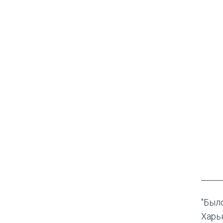
"Был
Харь