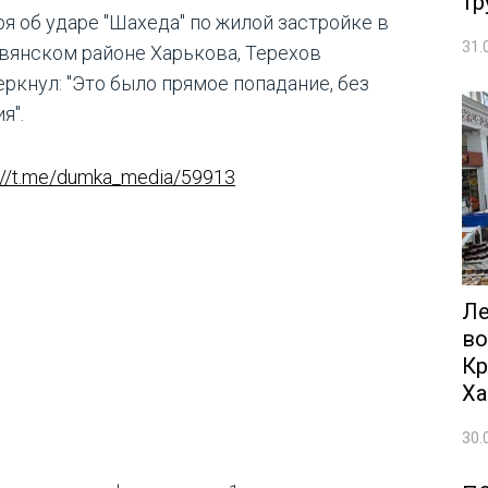
тр
ря об ударе "Шахеда" по жилой застройке в
31.
вянском районе Харькова, Терехов
еркнул: "Это было прямое попадание, без
я".
://t.me/dumka_media/59913
Ле
во
Кр
Ха
30.