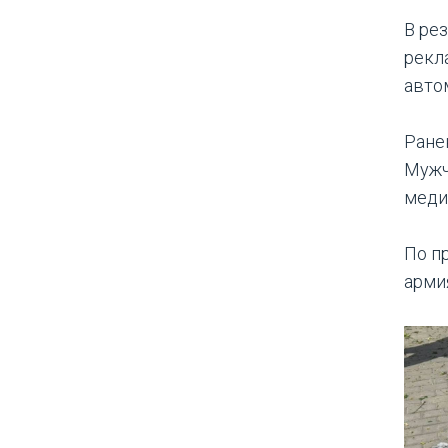
В ре
рекл
авто
Ране
Мужч
меди
По п
арми