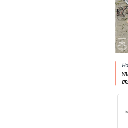
Но
уд
пр