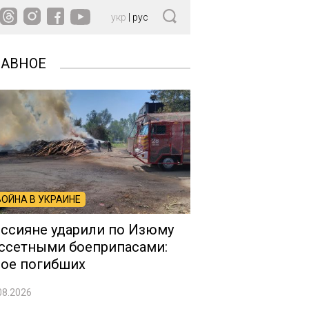
укр
|
рус
ЛАВНОЕ
ВОЙНА В УКРАИНЕ
ссияне ударили по Изюму
ссетными боеприпасами:
ое погибших
08.2026