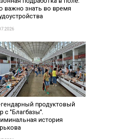
зонная подработка в поле:
о важно знать во время
удоустройства
07.2026
гендарный продуктовый
р с "Благбазы".
иминальная история
рькова