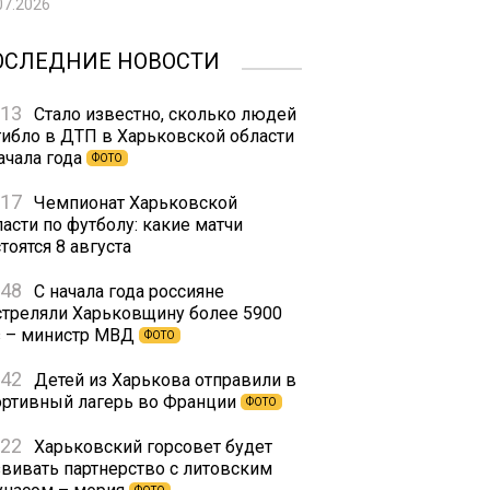
07.2026
ОСЛЕДНИЕ НОВОСТИ
:13
Стало известно, сколько людей
гибло в ДТП в Харьковской области
ачала года
ФОТО
:17
Чемпионат Харьковской
асти по футболу: какие матчи
тоятся 8 августа
:48
С начала года россияне
стреляли Харьковщину более 5900
з – министр МВД
ФОТО
:42
Детей из Харькова отправили в
ортивный лагерь во Франции
ФОТО
:22
Харьковский горсовет будет
звивать партнерство с литовским