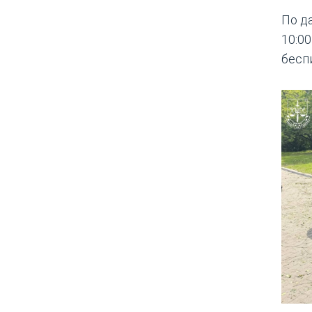
По д
10:0
бесп