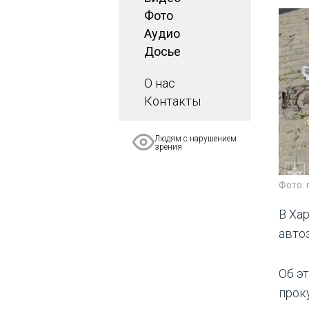
Фото
Аудио
Досье
О нас
Контакты
Людям с нарушением
зрения
Фото:
В Ха
авто
Об э
проку