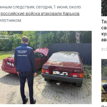
анным следствия, сегодня, 1 июня, около
0
российские войска атаковали Харьков
илотником.
Тя
св
ку
ав
31.