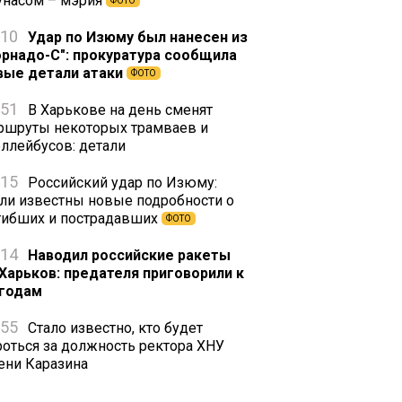
унасом – мэрия
ФОТО
:10
Удар по Изюму был нанесен из
орнадо-С": прокуратура сообщила
вые детали атаки
ФОТО
:51
В Харькове на день сменят
ршруты некоторых трамваев и
оллейбусов: детали
:15
Российский удар по Изюму:
али известны новые подробности о
гибших и пострадавших
ФОТО
:14
Наводил российские ракеты
 Харьков: предателя приговорили к
 годам
:55
Стало известно, кто будет
роться за должность ректора ХНУ
ени Каразина