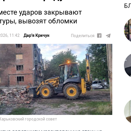
Б
месте ударов закрывают
туры, вывозят обломки
2026, 11:42
Дар'я Кричун
Поделиться
Харьковский городской совет