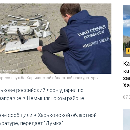
Ка
ка
за
 пресс-служба Харьковской областной прокуратуры
Ха
рькове российский дрон ударил по
07.
заправке в Немышлянском районе.
том сообщили в Харьковской областной
ратуре, передает "Думка".