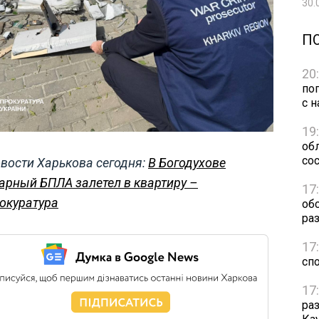
30.
П
20
по
с н
19
обл
сос
вости Харькова сегодня:
В Богодухове
арный БПЛА залетел в квартиру –
17
окуратура
об
ра
17
сп
17
ра