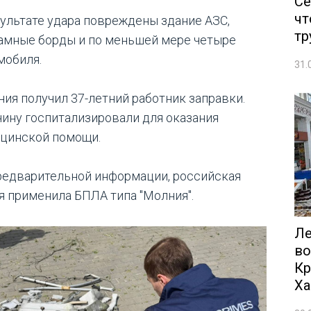
Се
чт
зультате удара повреждены здание АЗС,
тр
амные борды и по меньшей мере четыре
мобиля.
31.
ния получил 37-летний работник заправки.
ину госпитализировали для оказания
цинской помощи.
редварительной информации, российская
я применила БПЛА типа "Молния".
Ле
во
Кр
Ха