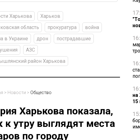
Ка
17
сти Харькова
Харьков
"Т
но
ковская область
прокуратура
война
16
а в Украине
дрон
пострадавшие
ма
рушения
АЗС
тр
ышлянский район Харькова
16
ст
по
16
ая
>
Новости
>
Общество
на
15
рия Харькова показала,
15
бо
к к утру выглядят места
им
аров по городу