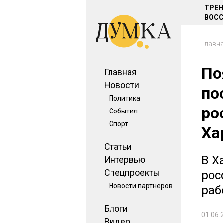
ТРЕ
ВОСС
Главн
По
Главная
Новости
по
Политика
ро
События
Спорт
Ха
Статьи
В Х
Интервью
Спецпроекты
рос
Новости партнеров
раб
Блоги
01.06.
Видео