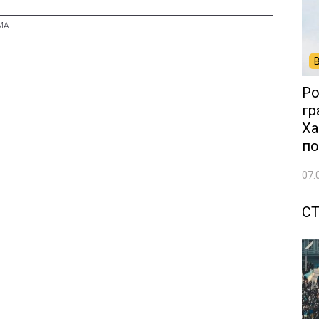
Ро
гр
Ха
по
07.
С