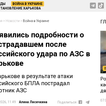
НДЫ
ВОЙНА В УКРАИНЕ
ТАНОВЛЕНИЕ ХАРЬКОВА
ая
>
Новости
>
Война в Украине
Г
явились подробности о
страдавшем после
ссийского удара по АЗС в
рькове
арькове в результате атаки
Ро
сийского БПЛА пострадал
ка
отник АЗС
дв
07.
2026, 11:49
Алина Лисичкина
Поделиться