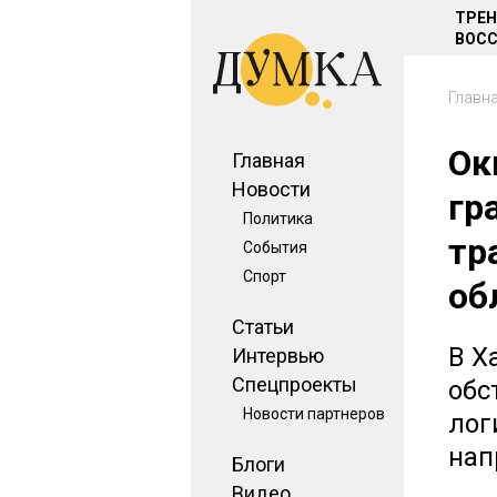
ТРЕ
ВОСС
Главн
Ок
Главная
Новости
гр
Политика
тр
События
Спорт
об
Статьи
В Х
Интервью
Спецпроекты
обс
Новости партнеров
лог
нап
Блоги
Видео