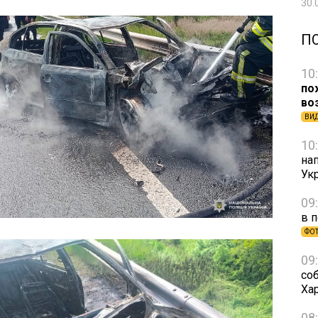
30.
П
10
по
во
ВИ
10
на
Ук
09
в 
ФО
09
со
Ха
08