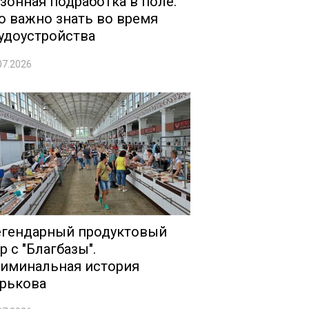
зонная подработка в поле:
о важно знать во время
удоустройства
07.2026
гендарный продуктовый
р с "Благбазы".
иминальная история
рькова