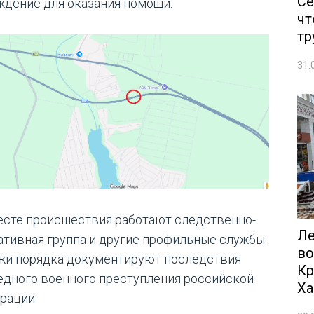
Се
ждение для оказания помощи.
чт
тр
31.
есте происшествия работают следственно-
Ле
ативная группа и другие профильные службы.
во
жи порядка документируют последствия
Кр
едного военного преступления российской
Ха
рации.