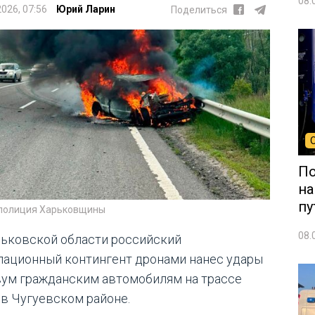
08.
2026, 07:56
Юрий Ларин
Поделиться
По
на
пу
 полиция Харьковщины
08.
рьковской области российский
пационный контингент дронами нанес удары
вум гражданским автомобилям на трассе
 в Чугуевском районе.