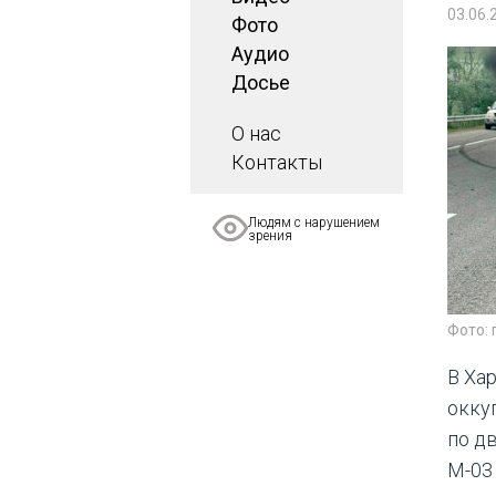
03.06.
Фото
Аудио
Досье
О нас
Контакты
Людям с нарушением
зрения
Фото:
В Ха
окку
по д
М-03