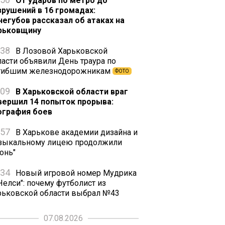
От ударов по метро до
зрушений в 16 громадах:
негубов рассказал об атаках на
рьковщину
:38
В Лозовой Харьковской
ласти объявили День траура по
гибшим железнодорожникам
ФОТО
:09
В Харьковской области враг
вершил 14 попыток прорыва:
ография боев
:57
В Харькове академии дизайна и
зыкальному лицею продолжили
онь"
:34
Новый игровой номер Мудрика
Челси": почему футболист из
рьковской области выбрал №43
07.08.2026