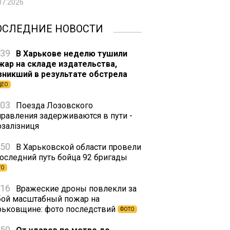
07.2026
ОСЛЕДНИЕ НОВОСТИ
:39
В Харькове неделю тушили
жар на складе издательства,
зникший в результате обстрела
ДЕО
:03
Поезда Лозовского
правления задерживаются в пути -
рзалізниця
:50
В Харьковской области провели
последний путь бойца 92 бригады
ТО
:16
Вражеские дроны повлекли за
бой масштабный пожар на
рьковщине: фото последствий
ФОТО
:50