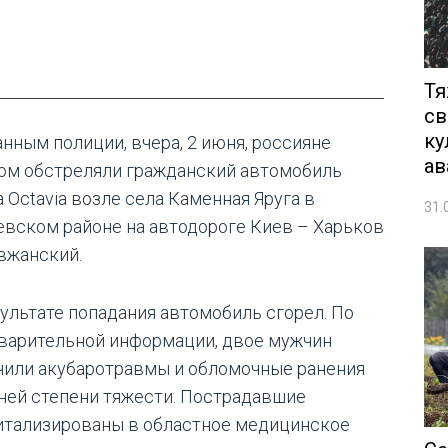
Тя
св
ку
анным полиции, вчера, 2 июня, россияне
ав
ом обстреляли гражданский автомобиль
 Octavia возле села Каменная Яруга в
31.
евском районе на автодороге Киев – Харьков
вжанский.
зультате попадания автомобиль сгорел. По
варительной информации, двое мужчин
чили акубаротравмы и обломочные ранения
ней степени тяжести. Пострадавшие
итализированы в областное медицинское