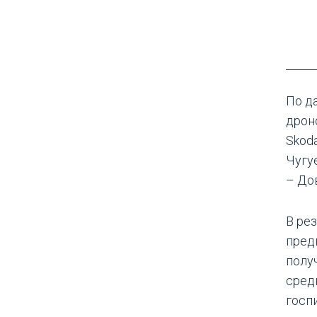
По д
дрон
Skoda
Чугу
– До
В ре
пред
полу
сред
госп