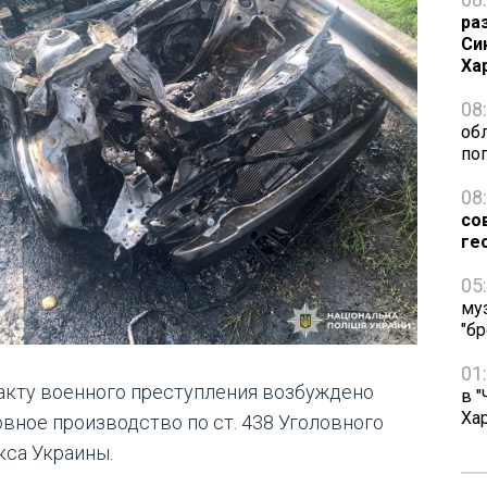
ра
Си
Ха
08
об
по
08
со
ге
05
му
"бр
01
акту военного преступления возбуждено
в "
Ха
овное производство по ст. 438 Уголовного
кса Украины.