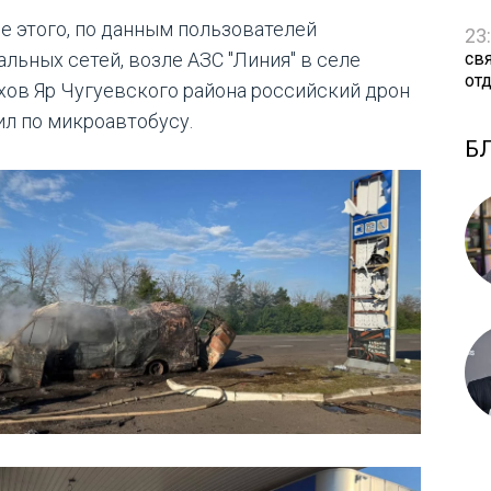
е этого, по данным пользователей
23
св
альных сетей, возле АЗС "Линия" в селе
от
хов Яр Чугуевского района российский дрон
ил по микроавтобусу.
Б