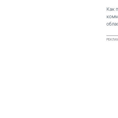
Как 
комм
обла