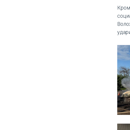
Кром
соци
Воло
удар