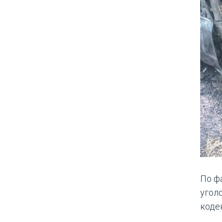
По ф
угол
коде