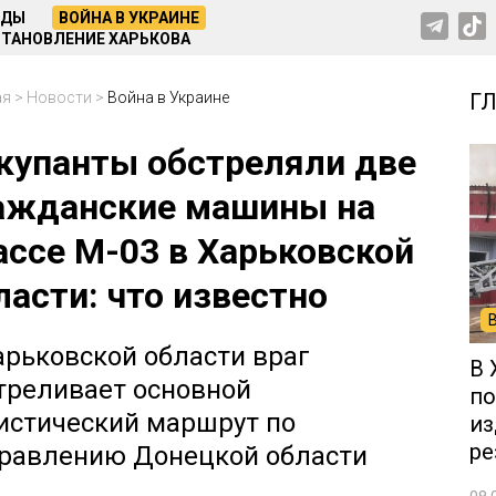
НДЫ
ВОЙНА В УКРАИНЕ
ТАНОВЛЕНИЕ ХАРЬКОВА
ая
>
Новости
>
Война в Украине
Г
купанты обстреляли две
ажданские машины на
ассе М-03 в Харьковской
ласти: что известно
арьковской области враг
В 
треливает основной
по
истический маршрут по
из
ре
равлению Донецкой области