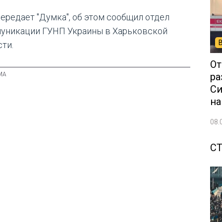
передает "Думка", об этом сообщил отдел
уникации ГУНП Украины в Харьковской
сти.
От
ра
Си
на
08.
С