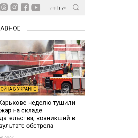
укр
|
рус
ЛАВНОЕ
ВОЙНА В УКРАИНЕ
Харькове неделю тушили
жар на складе
дательства, возникший в
зультате обстрела