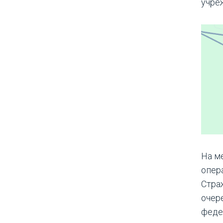
учре
На м
опер
Стра
очер
феде