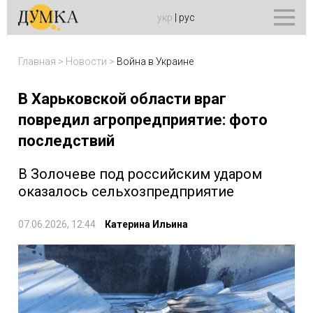
укр
|
рус
Главная
>
Новости
>
Война в Украине
В Харьковской области враг
повредил агропредприятие: фото
последствий
В Золочеве под российским ударом
оказалось сельхозпредприятие
07.06.2026, 12:44
Катерина Ильина