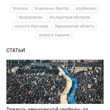
Золочев
Коваленко Виктор
агробизнес
предприятие
последствия обстрела
новости Харькова
Харьковская область
война в Украине
СТАТЬИ
Тяжесть харьковской свободы: от