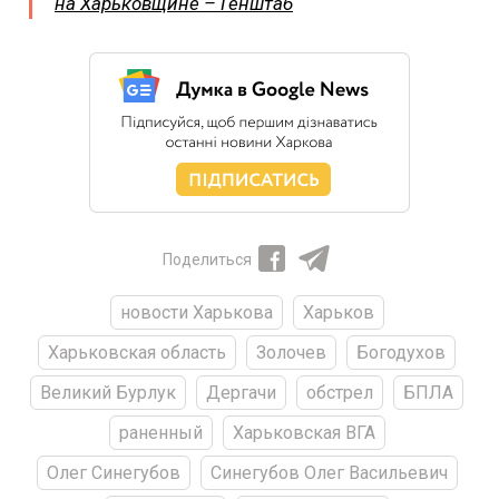
на Харьковщине – Генштаб
Поделиться
новости Харькова
Харьков
Харьковская область
Золочев
Богодухов
Великий Бурлук
Дергачи
обстрел
БПЛА
раненный
Харьковская ВГА
Олег Синегубов
Синегубов Олег Васильевич