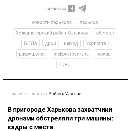
Поделиться
новости Харькова
Харьков
Холодногорский район Харькова
обстрел
БПЛА
дрон
шахед
Укрпочта
разрушения
инфраструктура
пожар
ГСЧС
Главная
>
Новости
>
Война в Украине
В пригороде Харькова захватчики
дронами обстреляли три машины:
кадры с места