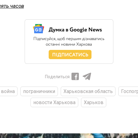
пять часов
Поделиться
война
пограничники
Харьковская область
Госпог
новости Харькова
Харьков