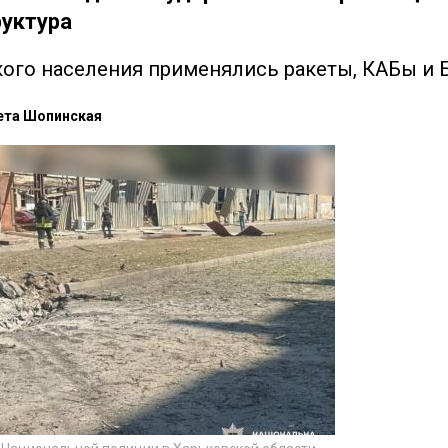
руктура
ого населения применялись ракеты, КАБы и
ета Шопинская