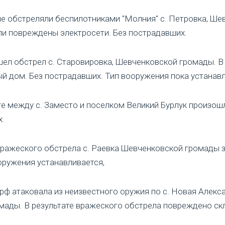
яне обстреляли беспилотниками "Молния" с. Петровка, Ш
ли повреждены электросети. Без пострадавших.
шел обстрел с. Старовировка, Шевченковской громады. В
й дом. Без пострадавших. Тип вооружения пока устанавл
ге между с. Заместо и поселком Великий Бурлук произош
х.
вражеского обстрела с. Раевка Шевченковской громады з
оружения устанавливается,
 рф атаковала из неизвестного оружия по с. Новая Алекс
мады. В результате вражеского обстрела повреждено ск