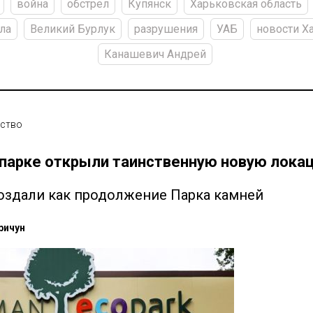
война
обстрел
Купянск
Харьковская область
ла
Великий Бурлук
разрушения
УАБ
новости Х
Канашевич Андрей
ство
парке открыли таинственную новую лока
здали как продолжение Парка камней
ричун