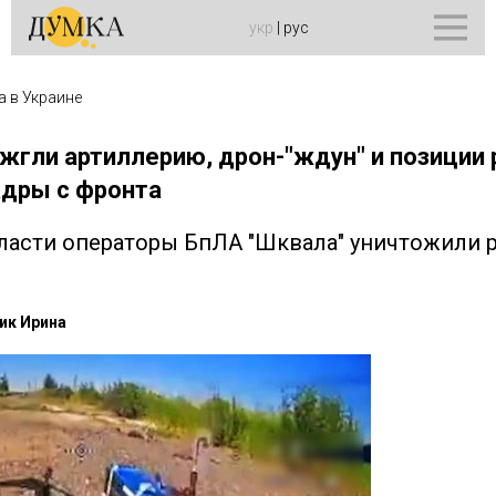
укр
|
рус
а в Украине
жгли артиллерию, дрон-"ждун" и позиции 
адры с фронта
ласти операторы БпЛА "Шквала" уничтожили 
ик Ирина