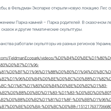
бы, в Фельдман Экопарке открыли новую локацию Лес с
жением Парка камней – Парка родителей. В сказочном л
 сказок и другие тематические скульптуры.
анства работали скульпторы из разных регионов Украины
ok.com/FeldmanEcopark/videos/%D0%B4%D0%BE%D1%80
83%D0%B7%D1%96-
81%D0%BF%D1%96%D1%88%D0%B0%D1%94%D0%BC%D
B2%D1%96%D0%B4%D0%BE%D0%BC%D0%B8%D1%82%D
BC-%D1%87%D1%83%D0%B4%D0%BE%D0%B2%D1%83-
B2%D0%B8%D0%BD%D1%83-%D1%83-%D0%BD%D0%B0%
B2%D0%B8%D0%B2%D1%81%D1%8F-%D0%BB%D1%96%D
7%D0%BE%D0%BA-%D0%BC%D0%B8-/1512176377066800/