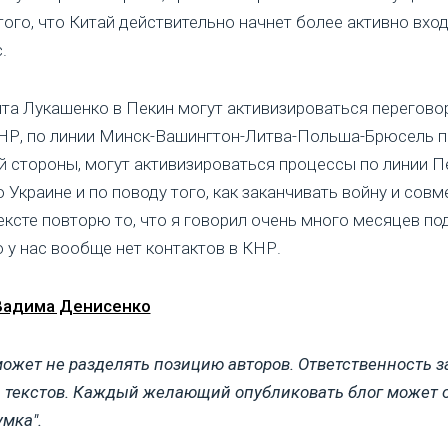
ого, что Китай действительно начнет более активно вход
.
ита Лукашенко в Пекин могут активизироваться перегово
НР, по линии Минск-Вашингтон-Литва-Польша-Брюсель 
ой стороны, могут активизироваться процессы по линии 
 Украине и по поводу того, как заканчивать войну и совм
ексте повторю то, что я говорил очень много месяцев п
о у нас вообще нет контактов в КНР.
Вадима Денисенко
ожет не разделять позицию авторов. Ответственность з
ы текстов. Каждый желающий опубликовать блог может о
мка".