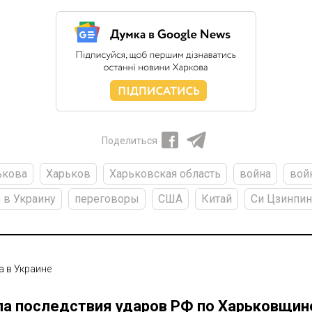
Поделиться
ькова
Харьков
Харьковская область
война
вой
 в Украину
переговоры
США
Китай
Си Цзинпин
а в Украине
ла последствия ударов РФ по Харьковщин