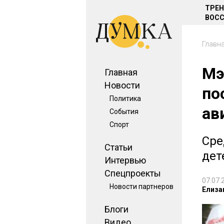
ТРЕ
ВОСС
Главн
Мэ
Главная
Новости
по
Политика
ав
События
Спорт
Сре
Статьи
дет
Интервью
Спецпроекты
07.07.
Новости партнеров
Елиза
Блоги
Видео