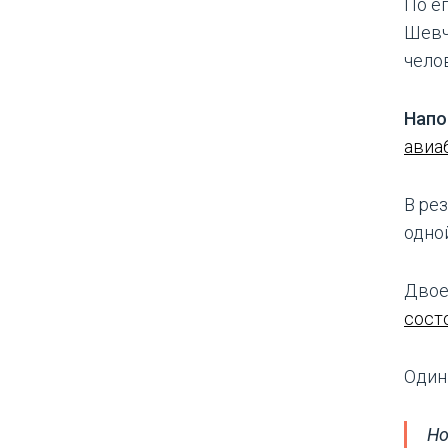
По е
Шевч
челов
Нап
авиа
В ре
одно
Двое
сост
Один
Но