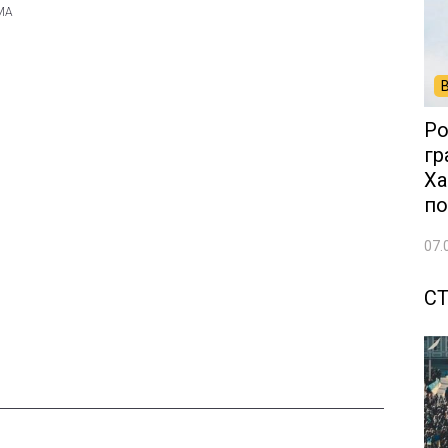
Ро
гр
Ха
по
07.
С