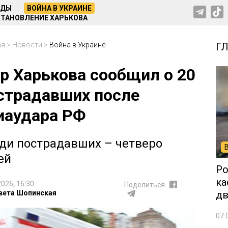
НДЫ
ВОЙНА В УКРАИНЕ
ТАНОВЛЕНИЕ ХАРЬКОВА
ая
>
Новости
>
Война в Украине
Г
р Харькова сообщил о 20
страдавших после
иаудара РФ
ди пострадавших – четверо
ей
Ро
ка
2026, 16:30
Поделиться
вета Шопинская
дв
07.