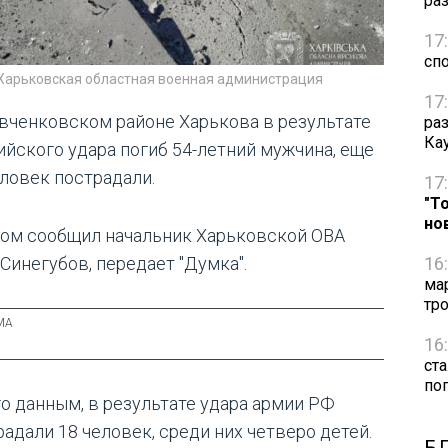
ра
17
сп
 Харьковская областная военная администрация
17
вченковском районе Харькова в результате
ра
Ка
ийского удара погиб 54-летний мужчина, еще
еловек пострадали.
17
"Т
но
том сообщил начальник Харьковской ОВА
 Синегубов, передает "Думка".
16
ма
тр
16
ст
по
го данным, в результате удара армии РФ
радали 18 человек, среди них четверо детей.