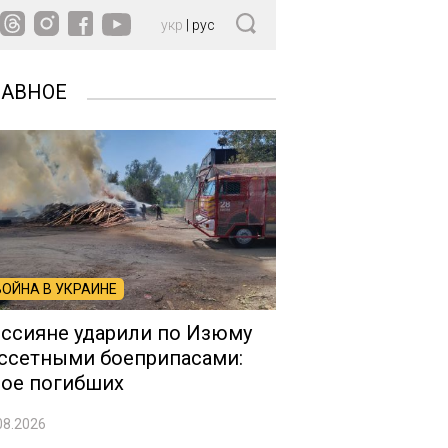
укр
|
рус
ЛАВНОЕ
ВОЙНА В УКРАИНЕ
ссияне ударили по Изюму
ссетными боеприпасами:
ое погибших
08.2026