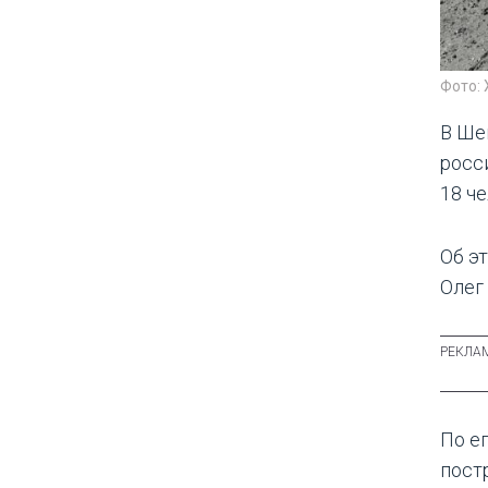
Фото:
В Ше
росс
18 ч
Об э
Олег
По е
пост