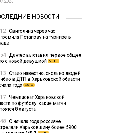
07.2026
ОСЛЕДНИЕ НОВОСТИ
:12
Свитолина через час
згромила Потапову на турнире в
наде
:54
Дантес выставил первое общее
то с новой девушкой
ФОТО
:13
Стало известно, сколько людей
гибло в ДТП в Харьковской области
ачала года
ФОТО
:17
Чемпионат Харьковской
асти по футболу: какие матчи
тоятся 8 августа
:48
С начала года россияне
стреляли Харьковщину более 5900