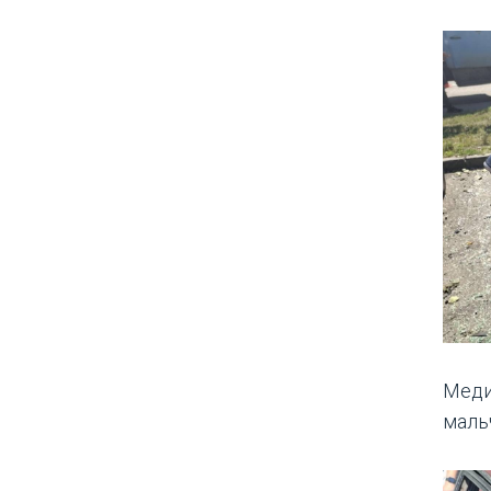
Меди
маль