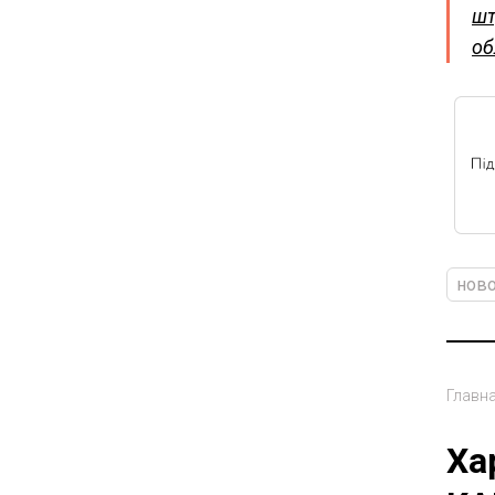
шт
об
ново
Главн
Ха