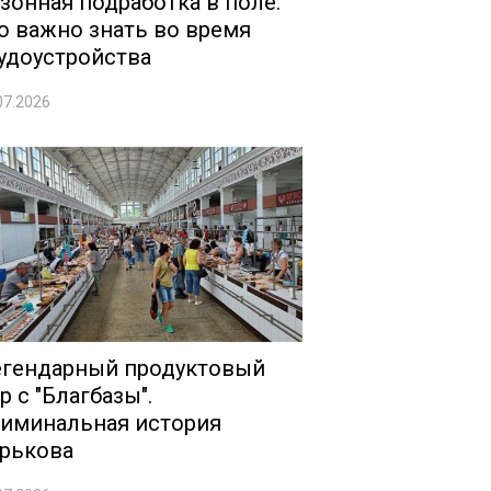
зонная подработка в поле:
о важно знать во время
удоустройства
07.2026
гендарный продуктовый
р с "Благбазы".
иминальная история
рькова