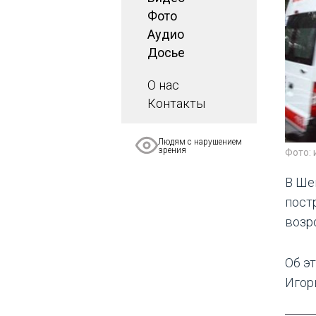
Фото
Аудио
Досье
О нас
Контакты
Людям с нарушением
зрения
Фото:
В Ше
пост
возр
Об э
Игор