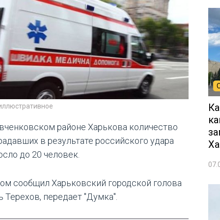
Ка
 иллюстративное
ка
вченковском районе Харькова количество
за
радавших в результате российского удара
Ха
осло до 20 человек.
07.
том сообщил Харьковский городской голова
ь Терехов, передает "Думка".