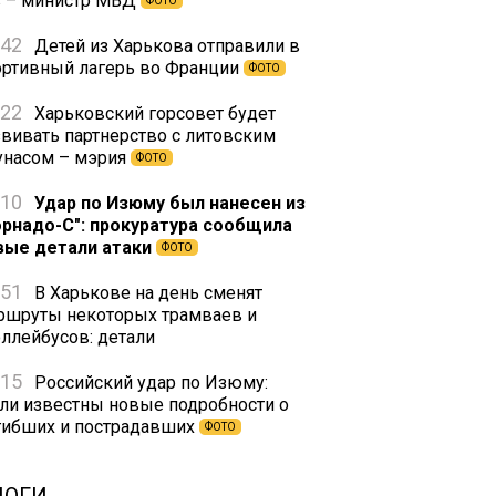
з – министр МВД
ФОТО
:42
Детей из Харькова отправили в
ортивный лагерь во Франции
ФОТО
:22
Харьковский горсовет будет
звивать партнерство с литовским
унасом – мэрия
ФОТО
:10
Удар по Изюму был нанесен из
орнадо-С": прокуратура сообщила
вые детали атаки
ФОТО
:51
В Харькове на день сменят
ршруты некоторых трамваев и
оллейбусов: детали
:15
Российский удар по Изюму:
али известны новые подробности о
гибших и пострадавших
ФОТО