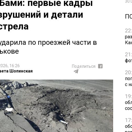
Бами: первые кадры
30.
зрушений и детали
П
стрела
22
ра
ударила по проезжей части в
Ка
ькове
21
фо
2026, 16:26
Поделиться
вета Шопинская
20
по
с н
19
обл
сос
17
об