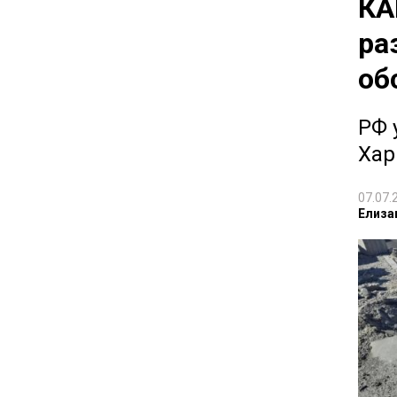
КА
ра
об
РФ 
Хар
07.07.
Елиза