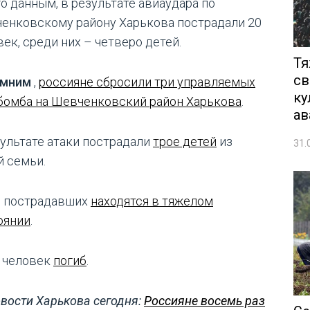
го данным, в результате авиаудара по
енковскому району Харькова пострадали 20
ек, среди них – четверо детей.
Тя
св
омним
,
россияне сбросили три управляемых
ку
бомба на Шевченковский район Харькова
.
ав
зультате атаки пострадали
трое детей
из
31.
й семьи.
 пострадавших
находятся в тяжелом
оянии
.
 человек
погиб
.
вости Харькова сегодня:
Россияне восемь раз