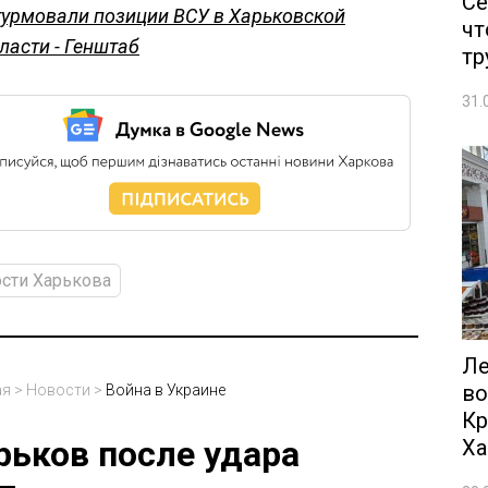
Се
урмовали позиции ВСУ в Харьковской
чт
ласти - Генштаб
тр
31.
сти Харькова
Ле
во
ая
>
Новости
>
Война в Украине
Кр
рьков после удара
Ха