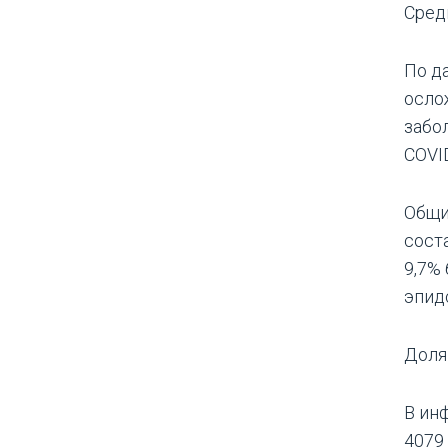
Сред
По д
осло
забо
COVID
Общи
соста
9,7%
эпид
Доля
В ин
4079