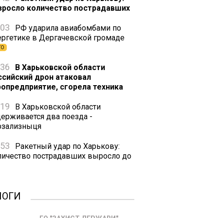
зросло количество пострадавших
:03
РФ ударила авиабомбами по
ергетике в Дергачевской громаде
ТО
:36
В Харьковской области
ссийский дрон атаковал
ропредприятие, сгорела техника
:19
В Харьковской области
держивается два поезда -
рзализныця
:53
Ракетный удар по Харькову:
личество пострадавших выросло до
ЛОГИ