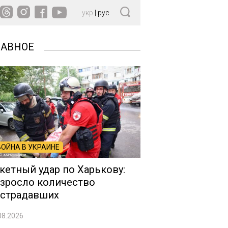
укр
|
рус
ЛАВНОЕ
ВОЙНА В УКРАИНЕ
кетный удар по Харькову:
зросло количество
страдавших
08.2026