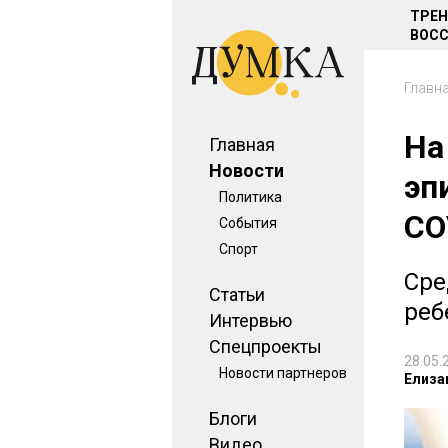
ТРЕ
ВОСС
Главн
На
Главная
Новости
эп
Политика
CO
События
Спорт
Сре
Статьи
реб
Интервью
Спецпроекты
28.05.
Новости партнеров
Елиза
Блоги
Видео