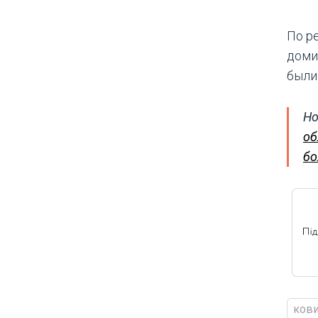
По р
доми
были 
Но
об
бо
ков