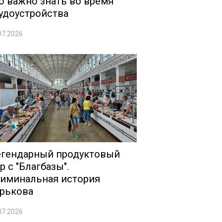
о важно знать во время
удоустройства
07.2026
гендарный продуктовый
р с "Благбазы".
иминальная история
рькова
07.2026