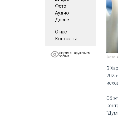
Фото
Аудио
Досье
О нас
Контакты
Людям с нарушением
зрения
Фото:
В Ха
2025
исход
Об э
конт
"Думк