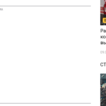
Ра
ко
вы
09.
С