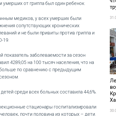
чт
и умерших от гриппа был один ребенок.
тр
31.
анным медиков, у всех умерших были
жнения сопутствующих хронических
леваний и не были привиты против гриппа и
-19.
й показатель заболеваемости за сезон
вил 4289,05 на 100 тысяч населения, что на
 больше по сравнению с предыдущим
сезоном.
Ле
во
 детей среди всех больных составила 44,6%.
Кр
Ха
фекционные стационары госпитализировали
30.
 человек, почти половина из которых – дети.