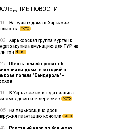
ОСЛЕДНИЕ НОВОСТИ
:16
На руинах дома в Харькове
асли кота
ФОТО
:03
Харьковская группа Курган &
regat закупила амуницию для ГУР на
млн грн
ФОТО
:27
Шесть семей просят об
селении из дома, в который в
рькове попала "Бандероль" -
рехов
:16
В Харькове непогода свалила
сколько десятков деревьев
ФОТО
:05
На Харьковщине дрон
наружил плантацию конопли
ФОТО
:42
Ракетный удар по Харькову: