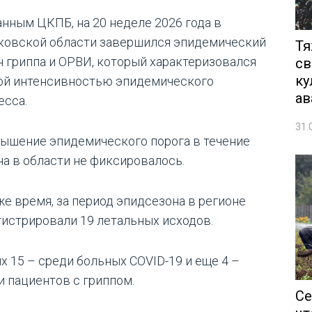
анным ЦКПБ, на 20 неделе 2026 года в
ковской области завершился эпидемический
Тя
н гриппа и ОРВИ, который характеризовался
св
ку
ой интенсивностью эпидемического
ав
есса.
31.
ышение эпидемического порога в течение
на в области не фиксировалось.
 же время, за период эпидсезона в регионе
гистрировали 19 летальных исходов.
их 15 – среди больных COVID-19 и еще 4 –
и пациентов с гриппом.
Се