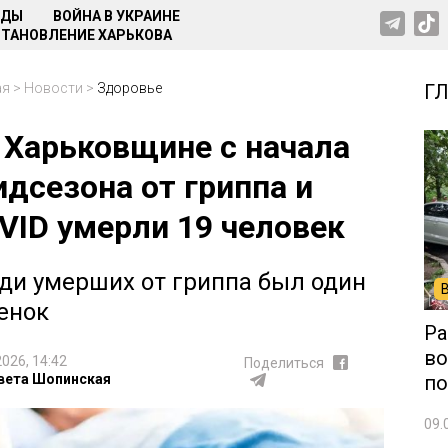
НДЫ
ВОЙНА В УКРАИНЕ
ТАНОВЛЕНИЕ ХАРЬКОВА
ая
>
Новости
>
Здоровье
Г
 Харьковщине с начала
идсезона от гриппа и
VID умерли 19 человек
ди умерших от гриппа был один
енок
Ра
во
2026, 14:42
Поделиться
вета Шопинская
по
09.