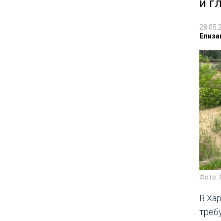
и г
28.05.
Елиза
Фото: 
В Ха
треб