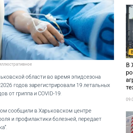
В 
 иллюстративное
ро
рьковской области во время эпидсезона
аг
-2026 годов зарегистрировали 19 летальных
те
ов от гриппа и COVID-19.
09.
том сообщили в Харьковском центре
роля и профилактики болезней, передает
а".