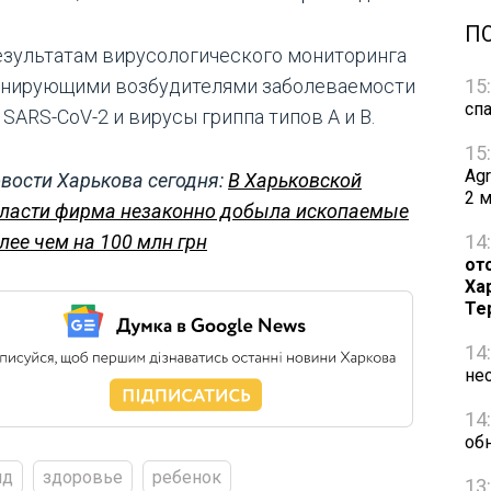
П
езультатам вирусологического мониторинга
15
нирующими возбудителями заболеваемости
сп
SARS-CoV-2 и вирусы гриппа типов А и В.
15
Ag
вости Харькова сегодня:
В Харьковской
2 
ласти фирма незаконно добыла ископаемые
14
лее чем на 100 млн грн
от
Ха
Те
14
не
14
об
ид
здоровье
ребенок
13