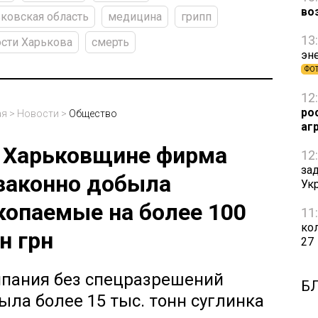
во
ковская область
медицина
грипп
13
сти Харькова
смерть
эн
ФО
12
ро
ая
>
Новости
>
Общество
аг
 Харьковщине фирма
12
за
законно добыла
Ук
копаемые на более 100
11
ко
н грн
27
пания без спецразрешений
Б
ыла более 15 тыс. тонн суглинка