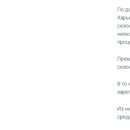
По д
Харь
сезо
низк
проц
Прев
сезо
В то
заре
Из н
сред