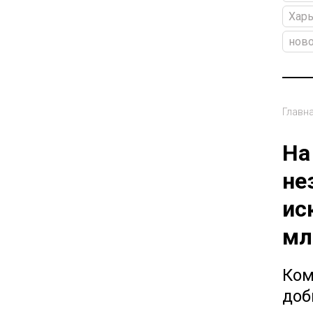
Харь
ново
Главн
На
не
ис
мл
Ком
доб