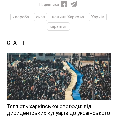
Поділитися
хвороба
сказ
новини Харкова
Харків
карантин
СТАТТІ
Тяглість харківської свободи: від
дисидентських кулуарів до українського