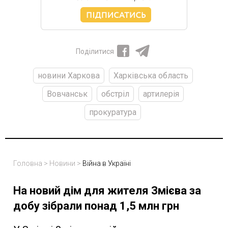
Поділитися
новини Харкова
Харківська область
Вовчанськ
обстріл
артилерія
прокуратура
Головна
>
Новини
>
Війна в Україні
На новий дім для жителя Змієва за
добу зібрали понад 1,5 млн грн