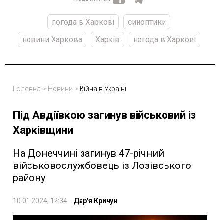
погода в Харкові
синоптики
новини Харкова
Харків
негода в Харкові
Головна
>
Новини
>
Війна в Україні
Під Авдіївкою загинув військовий із
Харківщини
На Донеччині загинув 47-річний
військовослужбовець із Лозівського
району
10.01.2024, 12:34
Дар'я Кричун