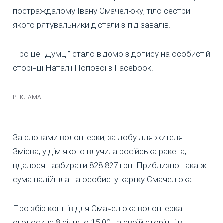
постраждалому Івану Смачелюку, тіло сестри
якого рятувальники дістали з-під завалів.
Про це "Думці” стало відомо з допису на особистій
сторінці Наталії Попової в Facebook.
За словами волонтерки, за добу для жителя
Змієва, у дім якого влучила російська ракета,
вдалося назбирати 828 827 грн. Приблизно така ж
сума надійшла на особисту картку Смачелюка.
Про збір коштів для Смачелюка волонтерка
оголосила 8 січня о 15:00 на своїй сторінці в