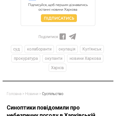
Поділитися
суд
колаборанти
окупація
Куп'янськ
прокуратура
окупанти
новини Харкова
Харків
Головна
>
Новини
>
Суспільство
Синоптики повідомили про
небезпечну погоду в Харківській