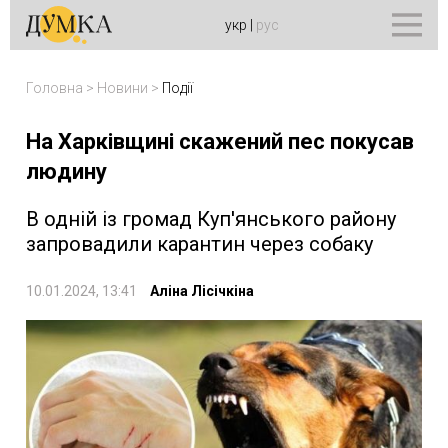
укр
|
рус
Головна
>
Новини
>
Події
На Харківщині скажений пес покусав
людину
В одній із громад Куп'янського району
запровадили карантин через собаку
10.01.2024, 13:41
Аліна Лісічкіна