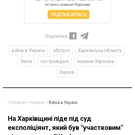
Поділитися
війна в Україні
обстріл
Харківська область
Зміїв
постраждалі
новини Харкова
Харків
Головна
>
Новини
>
Війна в Україні
На Харківщині піде під суд
експоліціянт, який був "участковим”