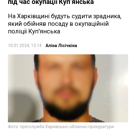
під час окупації Куп’янська
На Харківщині будуть судити зрадника,
який обійняв посаду в окупаційній
поліції Куп'янська
10.01.2024, 13:14
Аліна Лісічкіна
Фото: пресслужба Харківської обласної прокуратури