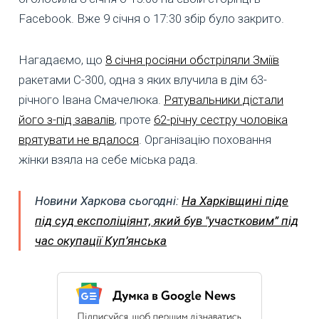
Facebook. Вже 9 січня о 17:30 збір було закрито.
Нагадаємо, що
8 січня росіяни обстріляли Зміїв
ракетами С-300, одна з яких влучила в дім 63-
річного Івана Смачелюка.
Рятувальники дістали
його з-під завалів
, проте
62-річну сестру чоловіка
врятувати не вдалося
. Організацію поховання
жінки взяла на себе міська рада.
Новини Харкова сьогодні:
На Харківщині піде
під суд експоліціянт, який був "участковим” під
час окупації Куп’янська