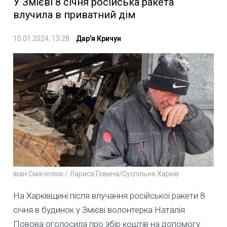
У Змієві 8 січня російська ракета
влучила в приватний дім
10.01.2024, 13:28
Дар'я Кричун
Іван Смачелюк / Лариса Говина/Суспільне Харків
На Харківщині після влучання російської ракети 8
січня в будинок у Змієві волонтерка Наталія
Повова оголосила про збір коштів на допомогу