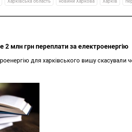
Харківська область
новини Харкова
Харків
пе
 2 млн грн переплати за електроенергію
троенергію для харківського вишу скасували ч