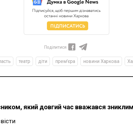
Поділитися
ласть
театр
діти
прем'єра
новини Харкова
Ха
сником, який довгий час вважався зниклим
вісти