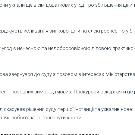
и уклали ще вісім додаткових угод про збільшення ціни т
рджують коливання ринкової ціни на електроенергію у бі
х угод є нечесною та недобросовісною діловою практико
ова звернувся до суду з позовом в інтересах Міністерства 
ленні позовних вимог відмовив. Прокурори оскаржили це 
 скасував рішення суду першої інстанції та ухвалив нове:
ідача зобов’язано повернути кошти.