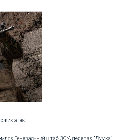
рожих атак.
домляє Генеральний штаб ЗСУ, передає "Думка".