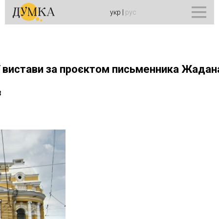
укр
|
рус
ї вистави за проєктом письменника Жадан
в