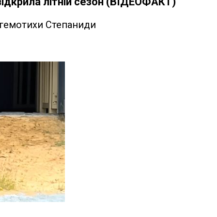
ідкрила літній сезон (ВІДЕОФАКТ)
егемотихи Степаниди