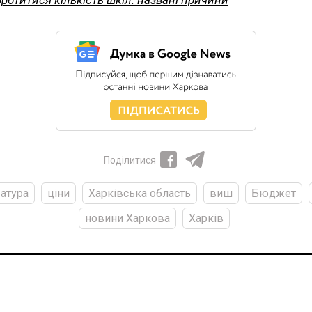
ротитися кількість шкіл: названі причини
Поділитися
атура
ціни
Харківська область
виш
Бюджет
новини Харкова
Харків