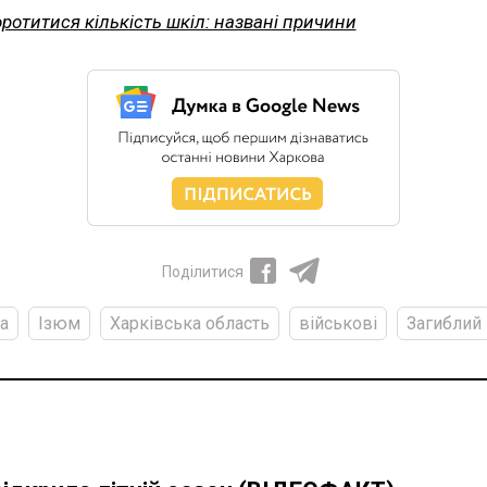
ротитися кількість шкіл: названі причини
Поділитися
а
Ізюм
Харківська область
військові
Загиблий