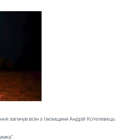
ння загинув воїн з Ізюмщини Андрій Котелевець.
умка".