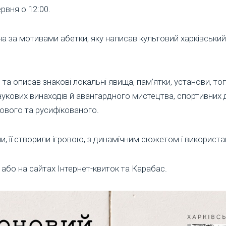
рвня о 12:00.
на за мотивами абетки, яку написав культовий харківський
в та описав знакові локальні явища, пам’ятки, установи, т
наукових винаходів й авангардного мистецтва, спортивних 
ового та русифікованого.
, її створили ігровою, з динамічним сюжетом і використа
 або на сайтах Інтернет-квиток та Карабас.