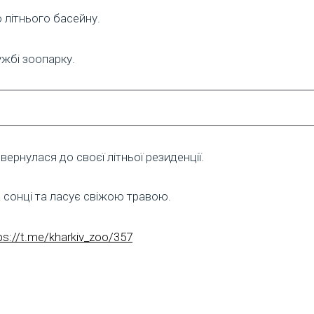
 літнього басейну.
ужбі зоопарку.
вернулася до своєї літньої резиденції.
а сонці та ласує свіжою травою.
ps://t.me/kharkiv_zoo/357