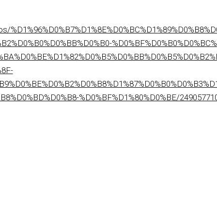
2/videos/%D1%96%D0%B7%D1%8E%D0%BC%D1%89%D0%B8%
B2%D0%B0%D0%BB%D0%B0-%D0%BF%D0%B0%D0%BC%
%BA%D0%BE%D1%82%D0%B5%D0%BB%D0%B5%D0%B2%D
8F-
B9%D0%BE%D0%B2%D0%B8%D1%87%D0%B0%D0%B3%D
8%D0%BD%D0%B8-%D0%BF%D1%80%D0%BE/2490577101