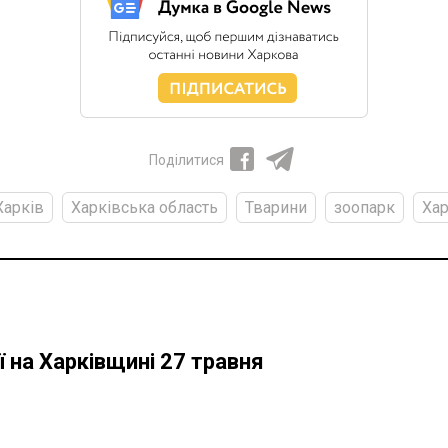
Поділитися
Харків
Харківська область
Тварини
зоопарк
Хар
 на Харківщині 27 травня