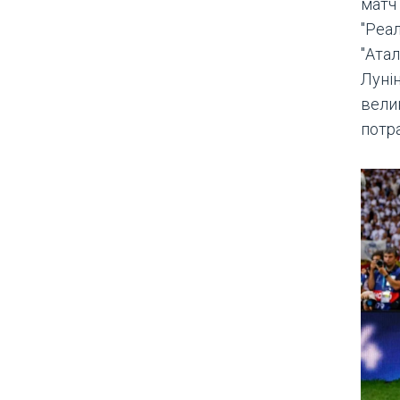
матч
"Реа
"Ата
Лунін
вели
потра