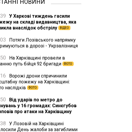
СТАННІ НОВИНИ
:39
У Харкові тиждень гасили
жежу на складі видавництва, яка
никла внаслідок обстрілу
ВІДЕО
:03
Потяги Лозівського напрямку
римуються в дорозі - Укрзалізниця
:50
На Харківщині провели в
танню путь бійця 92 бригади
ФОТО
:16
Ворожі дрони спричинили
сштабну пожежу на Харківщині:
то наслідків
ФОТО
:50
Від ударів по метро до
йнувань у 16 громадах: Синєгубов
зповів про атаки на Харківщину
:38
У Лозовій на Харківщині
олосили День жалоби за загиблими