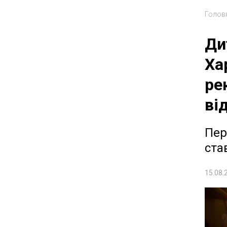
Голов
Ди
Ха
ре
ві
Пер
ста
15.08.