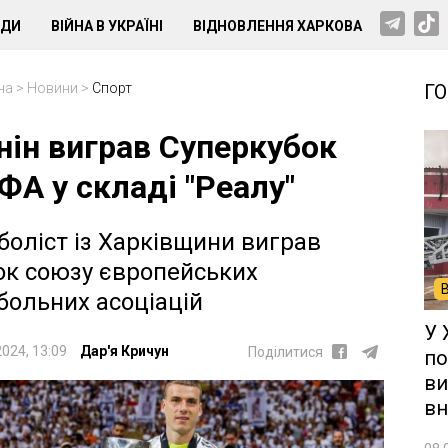
НДИ
ВІЙНА В УКРАЇНІ
ВІДНОВЛЕННЯ ХАРКОВА
на
>
Новини
>
Спорт
Г
нін виграв Суперкубок
ФА у складі "Реалу"
боліст із Харківщини виграв
ок союзу європейських
больних асоціацій
У 
2024, 13:09
Дар'я Кричун
Поділитися
по
ви
вн