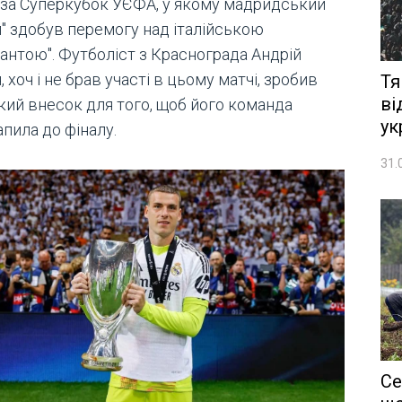
 за Суперкубок УЄФА, у якому мадридський
л" здобув перемогу над італійською
лантою". Футболіст з Краснограда Андрій
, хоч і не брав участі в цьому матчі, зробив
Тя
ві
кий внесок для того, щоб його команда
ук
пила до фіналу.
31.
Се