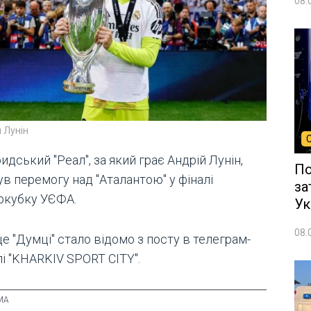
08.
 Лунін
дський "Реал", за який грає Андрій Лунін,
По
в перемогу над "Аталантою" у фіналі
за
ркубку УЄФА.
Ук
08.
е "Думці" стало відомо з посту в телеграм-
і "KHARKIV SPORT CITY".