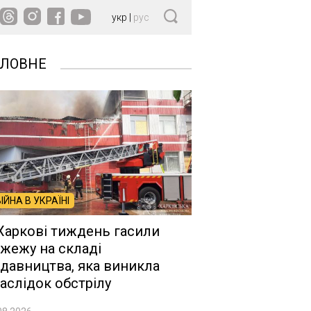
укр
|
рус
ОЛОВНЕ
ВІЙНА В УКРАЇНІ
Харкові тиждень гасили
жежу на складі
давництва, яка виникла
аслідок обстрілу