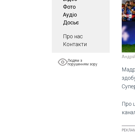
Фото
Аудіо
Досьє
Про нас
Контакти
Андрій
Людям з
порушенням зору
Мадри
здобу
Супе
Про ц
канал