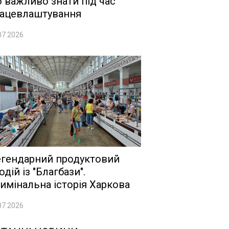
 важливо знати під час
ацевлаштування
07.2026
гендарний продуктовий
одій із "Благбази".
имінальна історія Харкова
07.2026