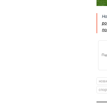
Но
ро
по
нови
спор