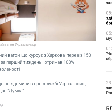
за
08
зд
бо
05
му
й вагон Укрзалізниці
01
"Че
ий вагон, що курсує з Харкова, перевіз 150
об
й за перший тиждень і отримав 100%
воленості.
23
це повідомили в пресслужбі Укрзалізниці,
зас
дає "Думка".
Рос
Б