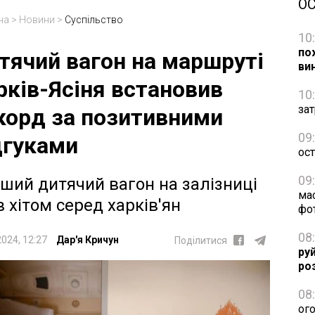
О
на
>
Новини
>
Суспільство
10
по
тячий вагон на маршруті
ви
рків-Ясіня встановив
10
зат
корд за позитивними
09
дгуками
ос
09
ший дитячий вагон на залізниці
ма
в хітом серед харків'ян
фо
08
2024, 12:27
Дар'я Кричун
Поділитися
ру
ро
08
ог