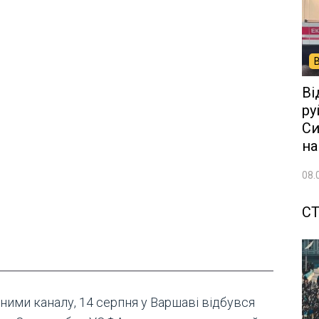
Ві
ру
Си
на
08.
СТ
ними каналу, 14 серпня у Варшаві відбувся