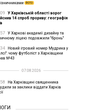
лізничниками
ФОТО
:09
У Харківській області ворог
ійснив 14 спроб прориву: географія
їв
:57
У Харкові академії дизайну та
зичному ліцею подовжили "бронь"
:34
Новий ігровий номер Мудрика у
лсі": чому футболіст з Харківщини
рав №43
07.08.2026
:58
На Харківщині священника
удили за заклики віддати Харків
ії
ЛОГИ