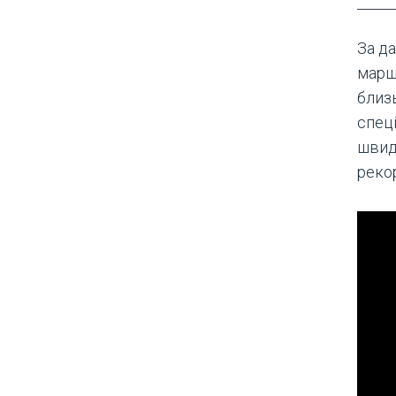
За д
марш
близь
спец
швид
реко