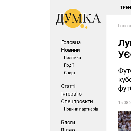
ТРЕ
Голов
Лу
Головна
Новини
УЄ
Політика
Події
Фут
Спорт
куб
Статті
фут
Інтерв'ю
Спецпроєкти
15.08.
Новини партнерів
Блоги
Відео