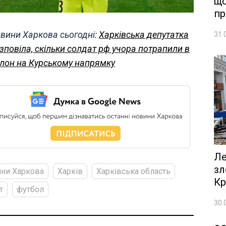
що
пр
вини Харкова сьогодні:
Харківська депутатка
31.
зповіла, скільки солдат рф учора потрапили в
лон на Курському напрямку
Ле
зл
ни Харкова
Харків
Харківська область
Кр
т
футбол
30.