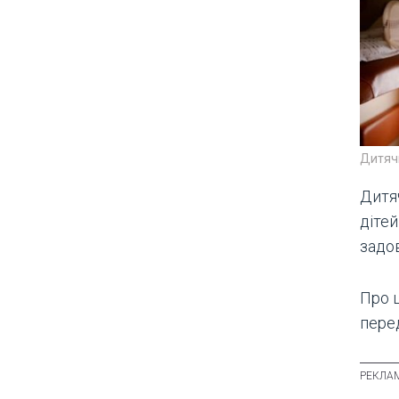
Дитячи
Дитяч
діте
задо
Про 
пере