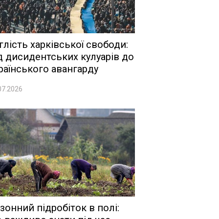
глість харківської свободи:
д дисидентських кулуарів до
раїнського авангарду
07.2026
зонний підробіток в полі: