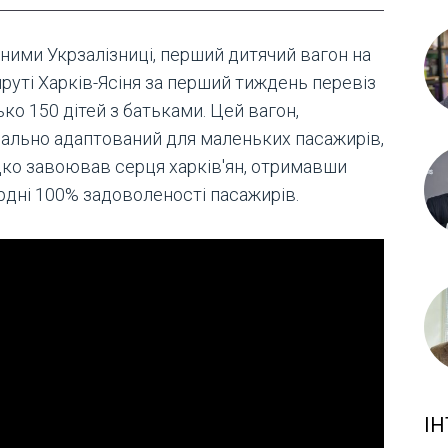
аними Укрзалізниці, перший дитячий вагон на
руті Харків-Ясіня за перший тиждень перевіз
ко 150 дітей з батьками. Цей вагон,
іально адаптований для маленьких пасажирів,
ко завоював серця харків'ян, отримавши
рдні 100% задоволеності пасажирів.
ІН