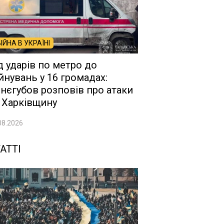
ВІЙНА В УКРАЇНІ
д ударів по метро до
йнувань у 16 громадах:
нєгубов розповів про атаки
 Харківщину
08.2026
АТТІ