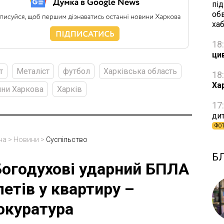
пі
об
ха
18
ци
т
Металіст
футбол
Харківська область
18
Ха
ни Харкова
Харків
17
дит
ФО
на
>
Новини
>
Суспільство
Б
Богодухові ударний БПЛА
летів у квартиру –
окуратура