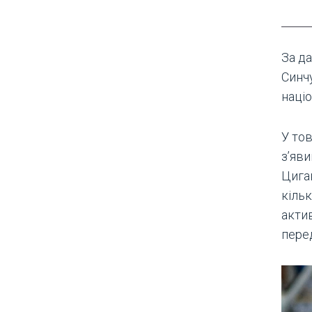
За да
Синч
націо
У тов
з’яви
Цига
кільк
актив
перед