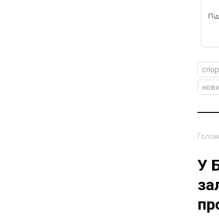
спор
нови
Голов
У 
за
пр