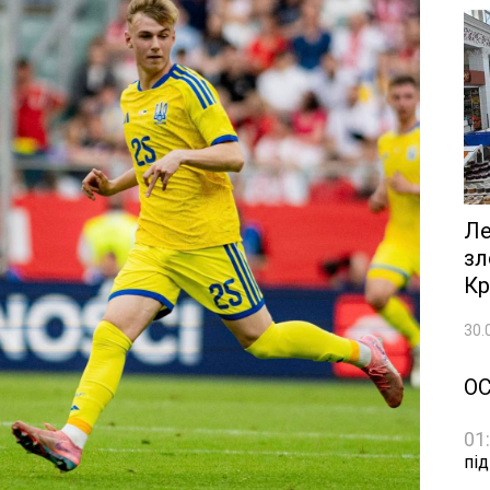
Ле
зл
Кр
30.
О
01
пі