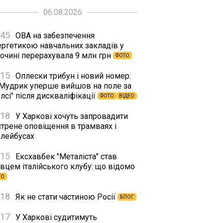
06.08.2026
:45
ОВА на забезпечення
ергетикою навчальних закладів у
сочині перерахувала 9 млн грн
ФОТО
:15
Оплески трибун і новий номер:
 Мудрик уперше вийшов на поле за
лсі" після дискваліфікації
ФОТО
ВІДЕО
:18
У Харкові хочуть запровадити
стрене оповіщення в трамваях і
олейбусах
:15
Ексхавбек "Металіста" став
вцем італійського клубу: що відомо
ТО
:18
Як не стати частиною Росії
БЛОГ
:17
У Харкові судитимуть