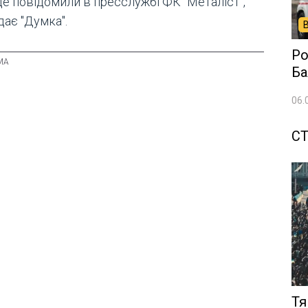
це повідомили в пресслужбі ФК "Металіст",
дає "Думка".
Ро
Ба
06.
СТ
Тя