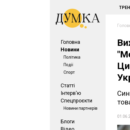
ТРЕ
Голов
Ви
Головна
Новини
"М
Політика
Ци
Події
Спорт
Ук
Статті
Син
Інтерв'ю
Спецпроєкти
тов
Новини партнерів
01.06.
Блоги
Відео