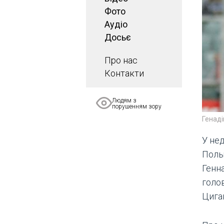
Фото
Аудіо
Досьє
Про нас
Контакти
Людям з
порушенням зору
Генаді
У нед
Поль
Генн
голо
Циган