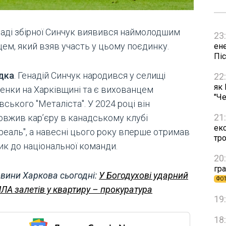
ладі збірної Синчук виявився наймолодшим
23
цем, який взяв участь у цьому поєдинку.
ен
Пі
дка
. Генадій Синчук народився у селищі
22
як
енки на Харківщині та є вихованцем
"Че
вського "Металіста". У 2024 році він
21
овжив кар’єру в канадському клубі
ек
реаль", а навесні цього року вперше отримав
тр
ик до національної команди.
20
гра
вини Харкова сьогодні:
У Богодухові ударний
ФО
ЛА залетів у квартиру – прокуратура
19
18