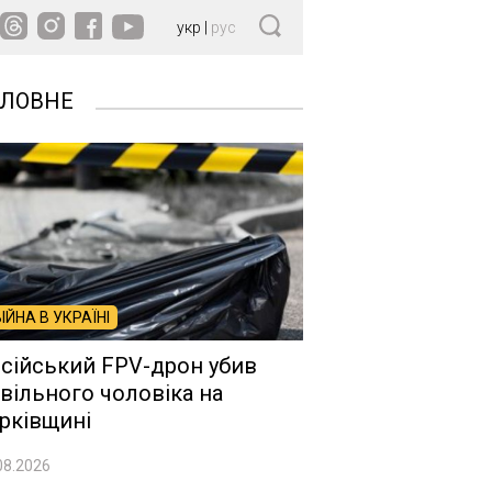
укр
|
рус
ОЛОВНЕ
ВІЙНА В УКРАЇНІ
сійський FPV-дрон убив
вільного чоловіка на
рківщині
08.2026