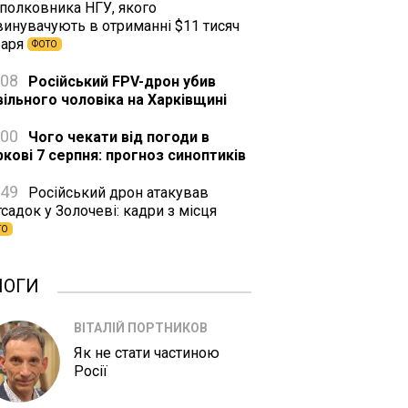
дполковника НГУ, якого
винувачують в отриманні $11 тисяч
баря
ФОТО
:08
Російський FPV-дрон убив
вільного чоловіка на Харківщині
:00
Чого чекати від погоди в
ркові 7 серпня: прогноз синоптиків
:49
Російський дрон атакував
садок у Золочеві: кадри з місця
ТО
ЛОГИ
ВІТАЛІЙ ПОРТНИКОВ
Як не стати частиною
Росії