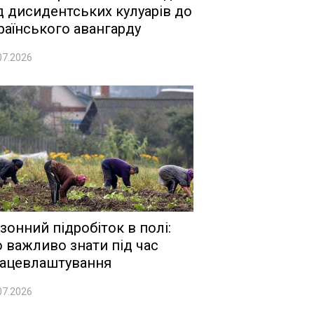
д дисидентських кулуарів до
раїнського авангарду
07.2026
зонний підробіток в полі:
 важливо знати під час
ацевлаштування
07.2026