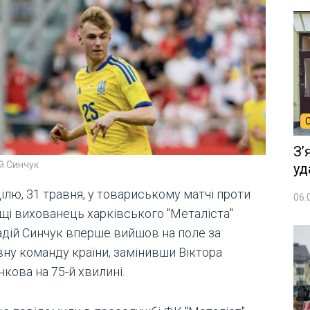
Зʼ
й Синчук
уд
ілю, 31 травня, у товариському матчі проти
06.
щі вихованець харківського "Металіста"
адій Синчук вперше вийшов на поле за
вну команду країни, замінивши Віктора
кова на 75-й хвилині.