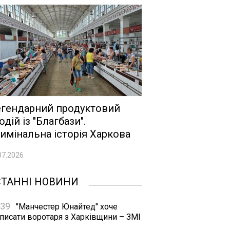
гендарний продуктовий
одій із "Благбази".
имінальна історія Харкова
07.2026
СТАННІ НОВИНИ
:39
"Манчестер Юнайтед" хоче
дписати воротаря з Харківщини – ЗМІ