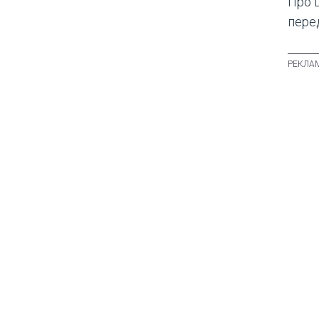
Про 
пере