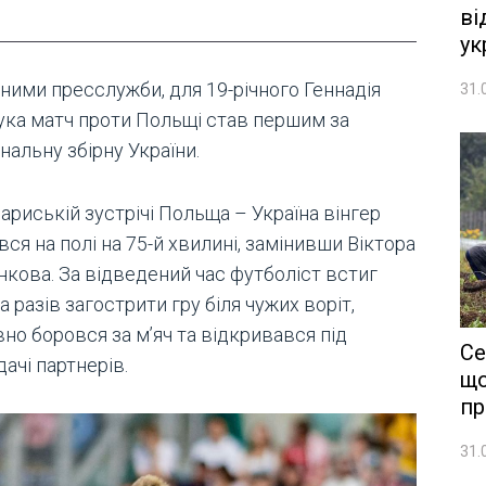
ві
ук
ними пресслужби, для 19-річного Геннадія
31.
ука матч проти Польщі став першим за
нальну збірну України.
ариській зустрічі Польща – Україна вінгер
вся на полі на 75-й хвилині, замінивши Віктора
нкова. За відведений час футболіст встиг
а разів загострити гру біля чужих воріт,
но боровся за м’яч та відкривався під
Се
ачі партнерів.
що
пр
31.