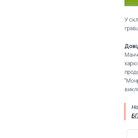
У ск
грав
Дові
Манч
харкі
прод
"Мон
викл
Но
БП