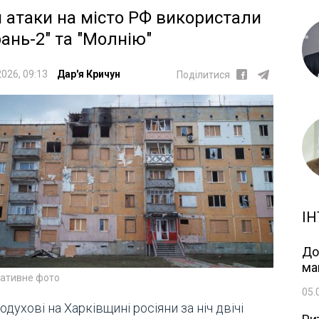
 атаки на місто РФ використали
рань-2" та "Молнію"
2026, 09:13
Дар'я Кричун
Поділитися
ІН
До
ма
ративне фото
05.
одухові на Харківщині росіяни за ніч двічі