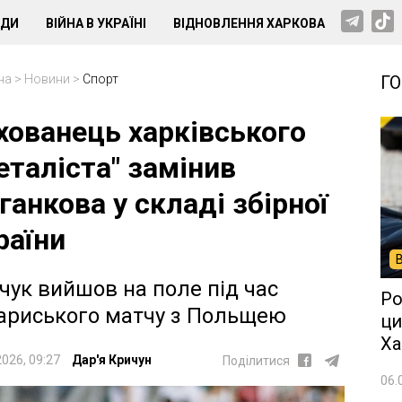
НДИ
ВІЙНА В УКРАЇНІ
ВІДНОВЛЕННЯ ХАРКОВА
на
>
Новини
>
Спорт
Г
хованець харківського
еталіста" замінив
ганкова у складі збірної
раїни
чук вийшов на поле під час
Ро
ариського матчу з Польщею
ци
Ха
2026, 09:27
Дар'я Кричун
Поділитися
06.