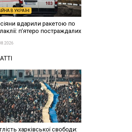
ВІЙНА В УКРАЇНІ
сіяни вдарили ракетою по
лаклії: п’ятеро постраждалих
08.2026
АТТІ
глість харківської свободи: