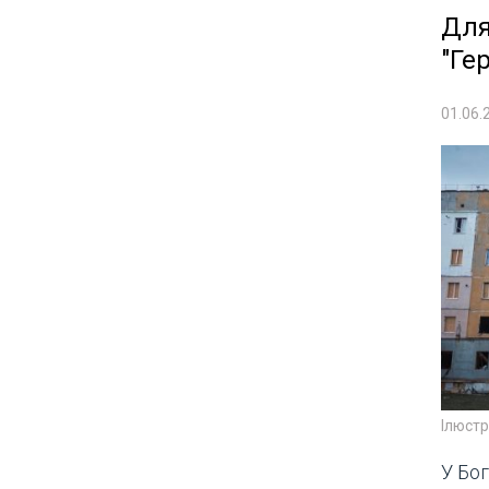
Для
"Ге
01.06.
Ілюст
У Бог