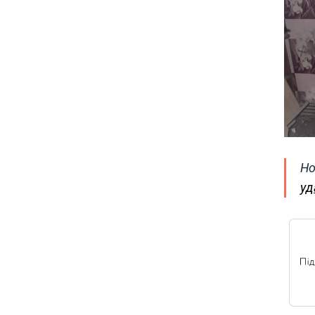
Но
уд