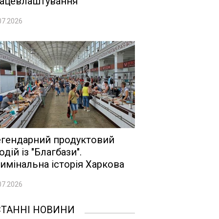
ацевлаштування
07.2026
гендарний продуктовий
одій із "Благбази".
имінальна історія Харкова
07.2026
СТАННІ НОВИНИ