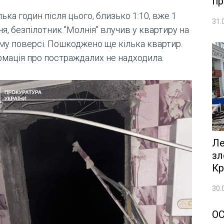
пр
лька годин після цього, близько 1:10, вже 1
31.
я, безпілотник "Молнія" влучив у квартиру на
ому поверсі. Пошкоджено ще кілька квартир.
рмація про постраждалих не надходила.
Ле
зл
Кр
30.
О