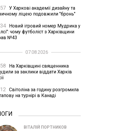
:57
У Харкові академії дизайну та
зичному ліцею подовжили "бронь"
:34
Новий ігровий номер Мудрика у
лсі": чому футболіст з Харківщини
рав №43
07.08.2026
:58
На Харківщині священника
удили за заклики віддати Харків
ії
:12
Світоліна за годину розгромила
апову на турнірі в Канаді
ЛОГИ
ВІТАЛІЙ ПОРТНИКОВ