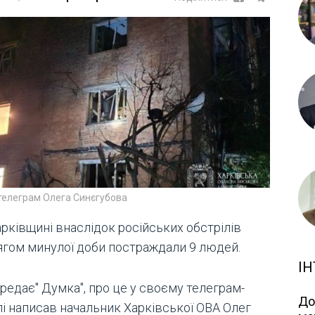
телеграм Олега Синєгубова
рківщині внаслідок російських обстрілів
ягом минулої доби постраждали 9 людей.
ІН
редає" Думка", про це у своєму телеграм-
До
лі написав начальник Харківської ОВА Олег