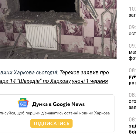
10
зат
09
ос
09
ма
фо
08
вини Харкова сьогодні:
Терехов заявив про
ру
ари 14 "Шахедів" по Харкову уночі 1 червня
ро
08
ог
за
08
зд
бо