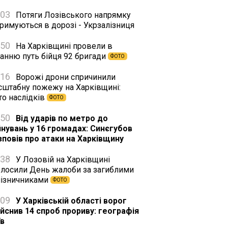
:03
Потяги Лозівського напрямку
римуються в дорозі - Укрзалізниця
:50
На Харківщині провели в
танню путь бійця 92 бригади
ФОТО
:16
Ворожі дрони спричинили
сштабну пожежу на Харківщині:
то наслідків
ФОТО
:50
Від ударів по метро до
йнувань у 16 громадах: Синєгубов
зповів про атаки на Харківщину
:38
У Лозовій на Харківщині
олосили День жалоби за загиблими
лізничниками
ФОТО
:09
У Харківській області ворог
ійснив 14 спроб прориву: географія
їв