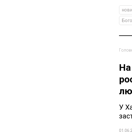
нови
Бого
Голов
На
ро
лю
У Х
зас
01.06.