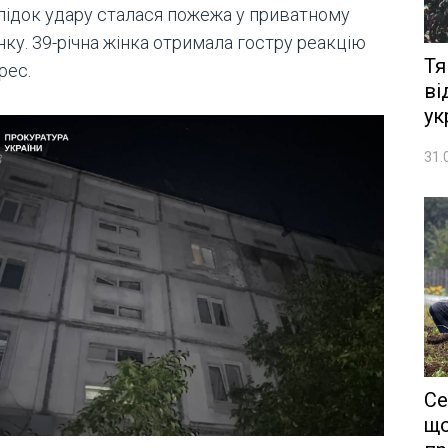
лідок удару сталася пожежа у приватному
ку. 39-річна жінка отримала гостру реакцію
Тя
рес.
ві
ук
31.
Се
що