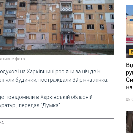
ративне фото
Ві
одухові на Харківщині росіяни за ніч двічі
ру
Си
іляли будинки, постраждали 39 річна жінка.
на
це повідомили в Харківській обласній
08.
ратурі, передає "Думка".