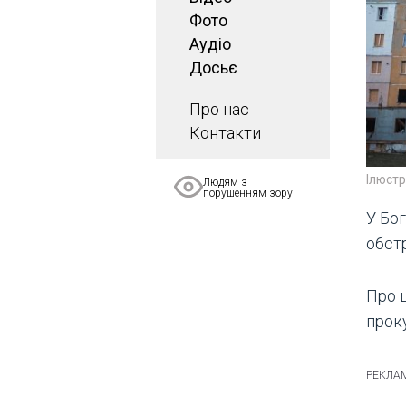
Фото
Аудіо
Досьє
Про нас
Контакти
Ілюст
Людям з
порушенням зору
У Бог
обстр
Про 
проку