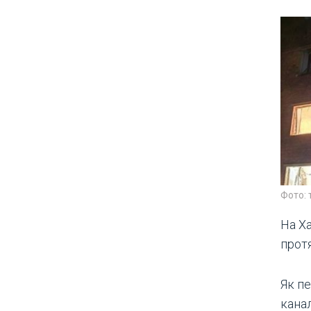
Фото: 
На Ха
прот
Як пе
кана