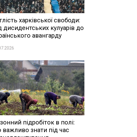
глість харківської свободи:
д дисидентських кулуарів до
раїнського авангарду
07.2026
зонний підробіток в полі:
 важливо знати під час