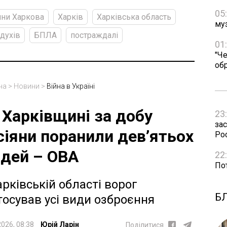
05
ни Харкова
Харків
Харківська область
му
духів
БПЛА
постраждалі
01
"Че
об
на
>
Новини
>
Війна в Україні
 Харківщині за добу
23
зас
сіяни поранили дев’ятьох
Рос
дей – ОВА
22
Пот
арківській області ворог
Б
тосував усі види озброєння
2026, 08:38
Юрій Ларін
Поділитися