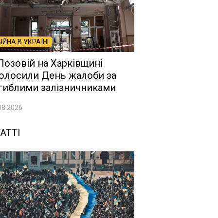
ВІЙНА В УКРАЇНІ
Лозовій на Харківщині
олосили День жалоби за
гиблими залізничниками
08.2026
АТТІ