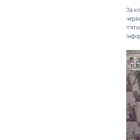
За кі
червн
п’ят
Інфо