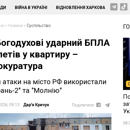
НДИ
ВІЙНА В УКРАЇНІ
ВІДНОВЛЕННЯ ХАРКОВА
на
>
Новини
>
Суспільство
Г
Богодухові ударний БПЛА
летів у квартиру –
окуратура
 атаки на місто РФ використали
рань-2" та "Молнію"
По
за
2026, 09:13
Дар'я Кричун
Поділитися
Ук
08.