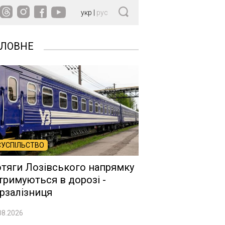
укр
|
рус
ОЛОВНЕ
СУСПІЛЬСТВО
тяги Лозівського напрямку
тримуються в дорозі -
рзалізниця
08.2026