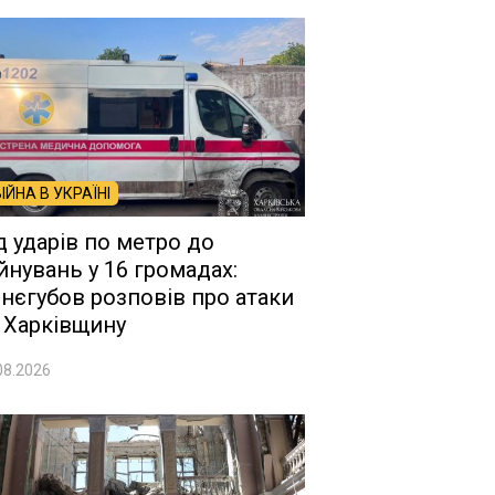
ВІЙНА В УКРАЇНІ
д ударів по метро до
йнувань у 16 громадах:
нєгубов розповів про атаки
 Харківщину
08.2026