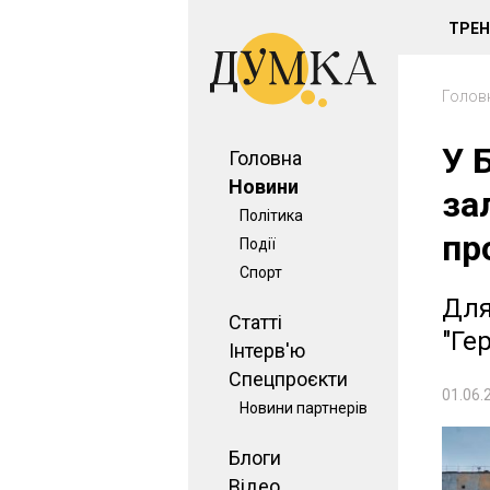
ТРЕ
Голов
У 
Головна
Новини
за
Політика
пр
Події
Спорт
Для
Статті
"Ге
Інтерв'ю
Спецпроєкти
01.06.
Новини партнерів
Блоги
Відео