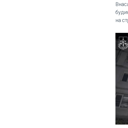
Внас
будин
на ст