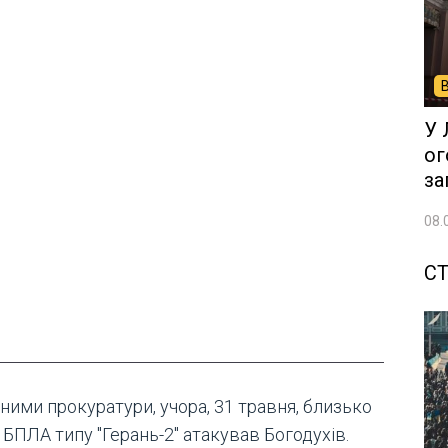
У 
ог
за
08.
СТ
ними прокуратури, учора, 31 травня, близько
 БПЛА типу "Герань-2" атакував Богодухів.