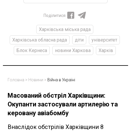
Поділитися
Харківська міська рада
Харківська обласна рада
діти
університет
Блок Кернеса
новини Харкова
Харків
Головна
>
Новини
>
Війна в Україні
Масований обстріл Харківщини:
Окупанти застосували артилерію та
керовану авіабомбу
Внаслідок обстрілів Харківщини 8