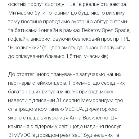
освітніх послуг сьогодні - це і є реальність завтра.
Ми маємо бути готовими до будь-якого виклику,
тому постійно проводимо зустрічі з абітурієнтами
та батьками і онлайн в рамках Beketov Open Space,
і офлайн, використовуючи безпековий простір ТРЦ
"Нікольський" (він дав змогу одночасно залучити
до спілкування близько 1,5 тис. учасників).
До стратегічного планування залучаємо наших
партнерів-стейкхолдерів. Приємно, що серед них
багато наших випускників. Як приклад можу
навести підписаний 31 серпня Меморандум про
співпрацю з компанією VEC-UA, директоркою
якого є наша випускниця Анна Василенко. Ця
кампанія є лідером у світі щодо надання послуг
BIM/VDC із досвідом реалізації будівельних та