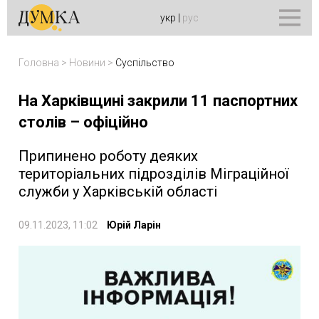
укр
|
рус
Головна
>
Новини
>
Суспільство
На Харківщині закрили 11 паспортних
столів – офіційно
Припинено роботу деяких
територіальних підрозділів Міграційної
служби у Харківській області
09.11.2023, 11:02
Юрій Ларін