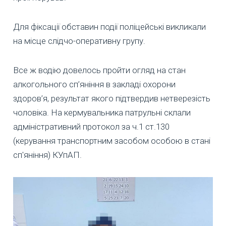
Для фіксації обставин події поліцейські викликали
на місце слідчо-оперативну групу.
Все ж водію довелось пройти огляд на стан
алкогольного сп’яніння в закладі охорони
здоров’я, результат якого підтвердив нетверезість
чоловіка. На кермувальника патрульні склали
адміністративний протокол за ч.1 ст.130
(керування транспортним засобом особою в стані
сп'яніння) КУпАП.