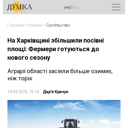
укр
|
рус
Головна
>
Новини
>
Суспільство
На Харківщині збільшили посівні
площі: Фермери готуються до
нового сезону
Аграрії області засіяли більше озимих,
ніж торік
18.03.2025, 16:18
Дар'я Кричун