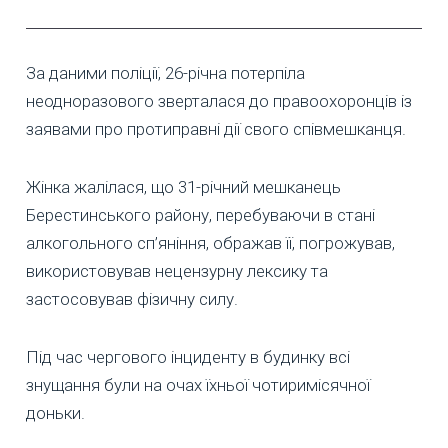
За даними поліції, 26-річна потерпіла
неодноразового зверталася до правоохоронців із
заявами про протиправні дії свого співмешканця.
Жінка жалілася, що 31-річний мешканець
Берестинського району, перебуваючи в стані
алкогольного сп’яніння, ображав її, погрожував,
використовував нецензурну лексику та
застосовував фізичну силу.
Під час чергового інциденту в будинку всі
знущання були на очах їхньої чотиримісячної
доньки.