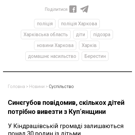
Поділитися
поліція
поліція Харкова
Харківська область
діти
підозра
новини Харкова
Харків
домашнє насильство
Берестин
Головна
>
Новини
>
Суспільство
Синєгубов повідомив, скількох дітей
потрібно вивезти з Купʼянщини
У Кіндрашівській громаді залишаються
понад 30 родин із дітьми