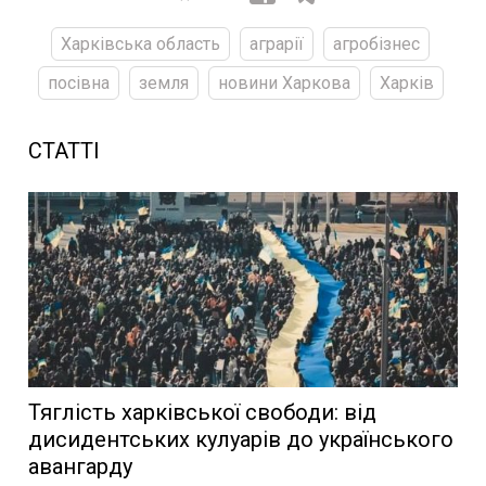
Харківська область
аграрії
агробізнес
посівна
земля
новини Харкова
Харків
СТАТТІ
Тяглість харківської свободи: від
дисидентських кулуарів до українського
авангарду