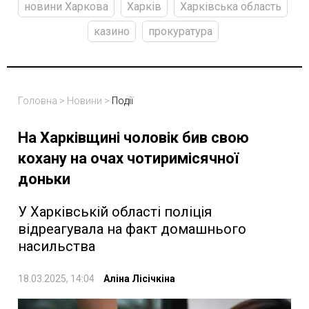
новини Харкова
Харків
Харківська область
казино
прокуратура
Головна
>
Новини
>
Події
На Харківщині чоловік бив свою
кохану на очах чотиримісячної
доньки
У Харківській області поліція
відреагувала на факт домашнього
насильства
18.03.2025, 14:04
Аліна Лісічкіна