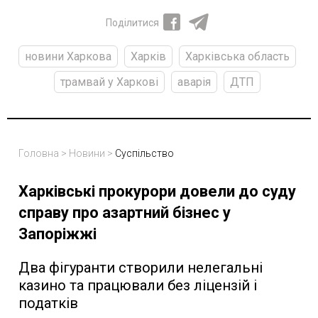
Поділитися
новини Харкова
Харків
Харківська область
трамвай у Харкові
аварія
ДТП
Головна
>
Новини
>
Суспільство
Харківські прокурори довели до суду
справу про азартний бізнес у
Запоріжжі
Два фігуранти створили нелегальні
казино та працювали без ліцензій і
податків