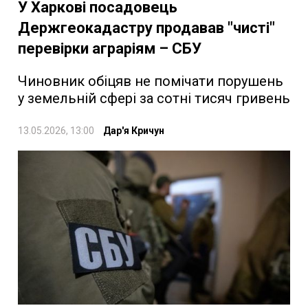
У Харкові посадовець
Держгеокадастру продавав "чисті"
перевірки аграріям – СБУ
Чиновник обіцяв не помічати порушень
у земельній сфері за сотні тисяч гривень
13.05.2026, 13:00
Дар'я Кричун