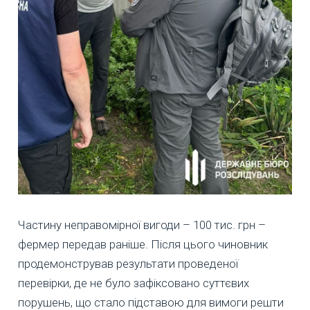
Частину неправомірної вигоди – 100 тис. грн –
фермер передав раніше. Після цього чиновник
продемонстрував результати проведеної
перевірки, де не було зафіксовано суттєвих
порушень, що стало підставою для вимоги решти