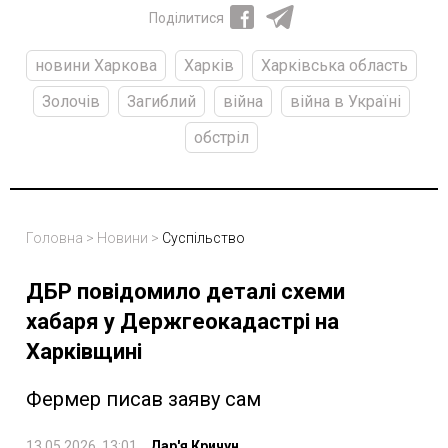
Поділитися
новини Харкова
Харків
Харківська область
Золочів
Загиблий
війна
війна в Україні
обстріл
Головна
>
Новини
>
Суспільство
ДБР повідомило деталі схеми
хабаря у Держгеокадастрі на
Харківщині
Фермер писав заяву сам
13.05.2026, 13:01
Дар'я Кричун