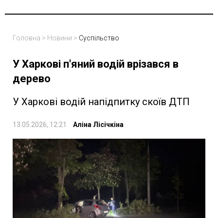
Головна
>
Новини
>
Суспільство
У Харкові п'яний водій врізався в
дерево
У Харкові водій напідпитку скоїв ДТП
13.05.2026, 12:21
Аліна Лісічкіна