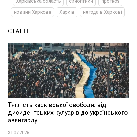
Харківська область
синоптики
прогноз
новини Харкова
Харків
негода в Харкові
СТАТТІ
Тяглість харківської свободи: від
дисидентських кулуарів до українського
авангарду
31.07.2026