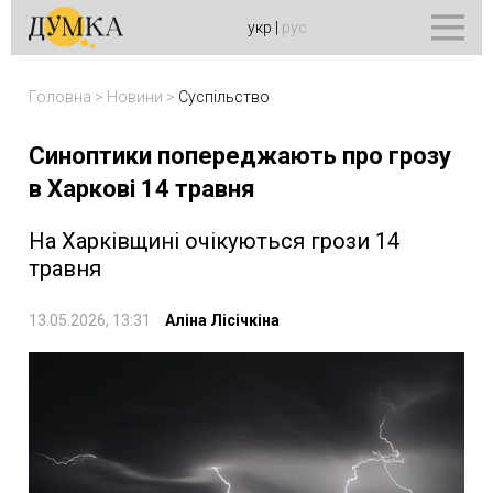
укр
|
рус
Головна
>
Новини
>
Суспільство
Синоптики попереджають про грозу
в Харкові 14 травня
На Харківщині очікуються грози 14
травня
13.05.2026, 13:31
Аліна Лісічкіна