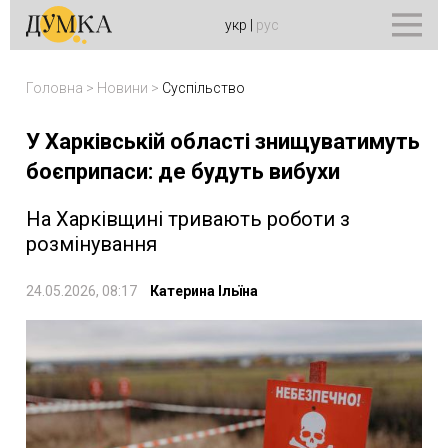
укр
|
рус
Головна
>
Новини
>
Суспільство
У Харківській області знищуватимуть
боєприпаси: де будуть вибухи
На Харківщині тривають роботи з
розмінування
24.05.2026, 08:17
Катерина Ільїна