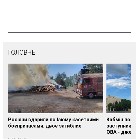
ГОЛОВНЕ
Росіяни вдарили по Ізюму касетними
Кабмін погод
боєприпасами: двоє загиблих
заступника н
ОВА - джере