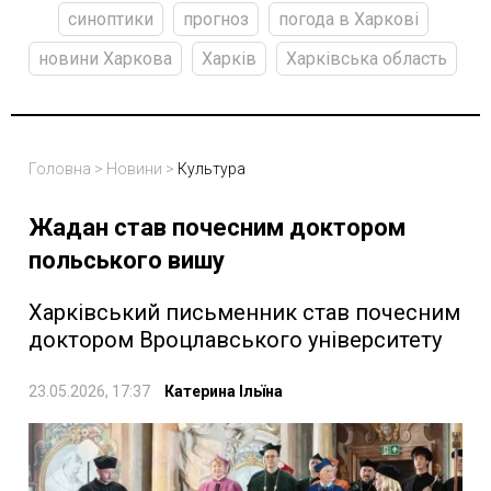
синоптики
прогноз
погода в Харкові
новини Харкова
Харків
Харківська область
Головна
>
Новини
>
Культура
Жадан став почесним доктором
польського вишу
Харківський письменник став почесним
доктором Вроцлавського університету
23.05.2026, 17:37
Катерина Ільїна