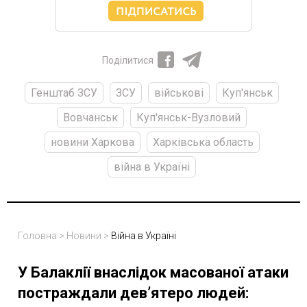
Поділитися
Генштаб ЗСУ
ЗСУ
військові
Куп'янськ
Вовчанськ
Куп'янськ-Вузловий
новини Харкова
Харківська область
війна в Україні
Головна
>
Новини
>
Війна в Україні
У Балаклії внаслідок масованої атаки
постраждали дев’ятеро людей: