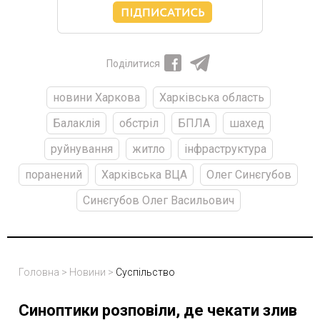
Поділитися
новини Харкова
Харківська область
Балаклія
обстріл
БПЛА
шахед
руйнування
житло
інфраструктура
поранений
Харківська ВЦА
Олег Синєгубов
Синєгубов Олег Васильович
Головна
>
Новини
>
Суспільство
Синоптики розповіли, де чекати злив