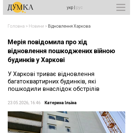
укр
|
рус
Головна
>
Новини
>
Відновлення Харкова
Мерія повідомила про хід
відновлення пошкоджених війною
будинків у Харкові
У Харкові триває відновлення
багатоквартирних будинків, які
пошкодили внаслідок обстрілів
23.05.2026, 16:46
Катерина Ільїна