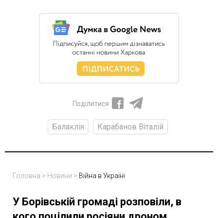
Поділитися
Балаклія
Карабанов Віталій
Головна
>
Новини
>
Війна в Україні
У Борівській громаді розповіли, в
кого поцілили росіяни дроном