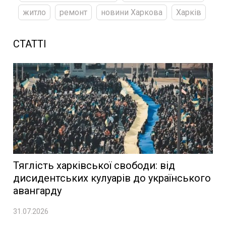
житло
ремонт
новини Харкова
Харків
СТАТТІ
Тяглість харківської свободи: від
дисидентських кулуарів до українського
авангарду
31.07.2026