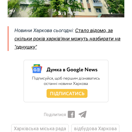
Новини Харкова сьогодні:
Стало відомо, за
скільки років харків'яни можуть назбирати на
"однушку"
Поділитися
Харківська міська рада
відбудова Харкова