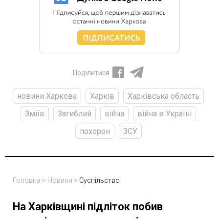
Поділитися
новини Харкова
Харків
Харківська область
Зміїв
Загиблий
війна
війна в Україні
похорон
ЗСУ
Головна
>
Новини
>
Суспільство
На Харківщині підліток побив