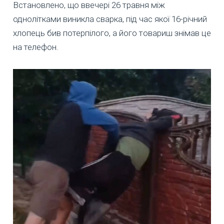
Встановлено, що ввечері 26 травня між
однолітками виникла сварка, під час якої 16-річний
хлопець бив потерпілого, а його товариш знімав це
на телефон.