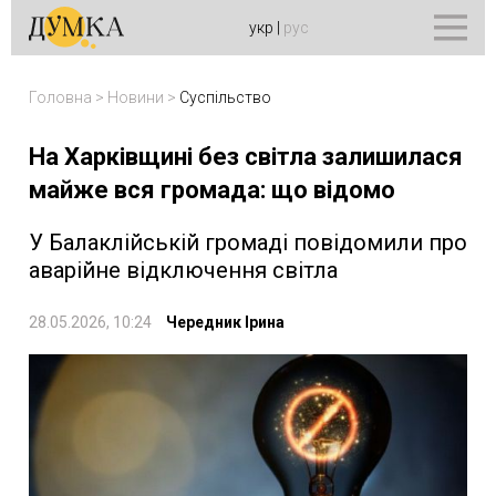
укр
|
рус
Головна
>
Новини
>
Суспільство
На Харківщині без світла залишилася
майже вся громада: що відомо
У Балаклійській громаді повідомили про
аварійне відключення світла
28.05.2026, 10:24
Чередник Ірина