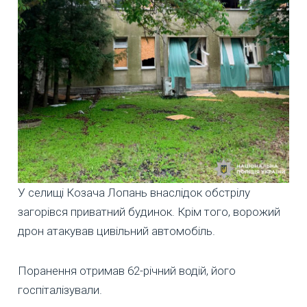
У селищі Козача Лопань внаслідок обстрілу
загорівся приватний будинок. Крім того, ворожий
дрон атакував цивільний автомобіль.
Поранення отримав 62-річний водій, його
госпіталізували.