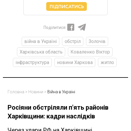
Поділитися
війна в Україні
обстріл
Золочів
Харківська область
Коваленко Віктор
інфраструктура
новини Харкова
житло
Головна
>
Новини
>
Війна в Україні
Росіяни обстріляли п'ять районів
Харківщини: кадри наслідків
Через удари РФ на Харківщині