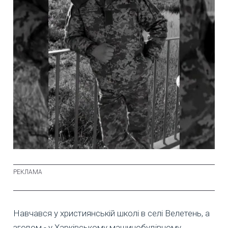
Навчався у християнській школі в селі Велетень, а
згодом - у Харківському машинобудівному