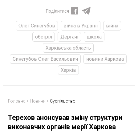
Поділитися
Олег Синєгубов
війна в Україні
війна
обстріл
Дергачі
школа
Харківська область
Синєгубов Олег Васильович
новини Харкова
Харків
Головна
>
Новини
>
Суспільство
Терехов анонсував зміну структури
виконавчих органів мерії Харкова