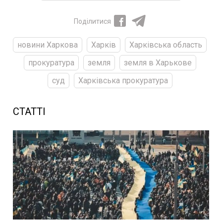
Поділитися
новини Харкова
Харків
Харківська область
прокуратура
земля
земля в Харькове
суд
Харківська прокуратура
СТАТТІ