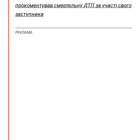
прокоментував смертельну ДТП за участі свого
заступника