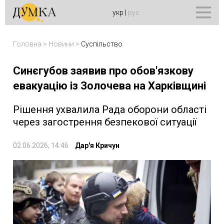
укр
|
рус
Головна
>
Новини
>
Суспільство
Синєгубов заявив про обов'язкову
евакуацію із Золочева на Харківщині
Рішення ухвалила Рада оборони області
через загострення безпекової ситуації
02.06.2026, 14:46
Дар'я Кричун