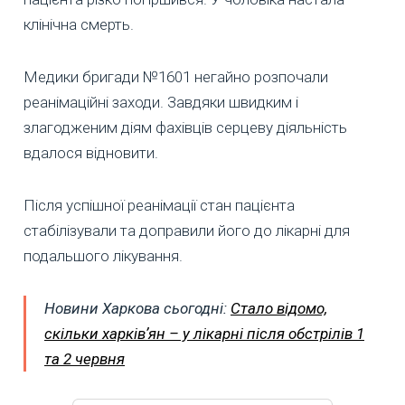
клінічна смерть.
Медики бригади №1601 негайно розпочали
реанімаційні заходи. Завдяки швидким і
злагодженим діям фахівців серцеву діяльність
вдалося відновити.
Після успішної реанімації стан пацієнта
стабілізували та доправили його до лікарні для
подальшого лікування.
Новини Харкова сьогодні:
Стало відомо,
скільки харківʼян – у лікарні після обстрілів 1
та 2 червня