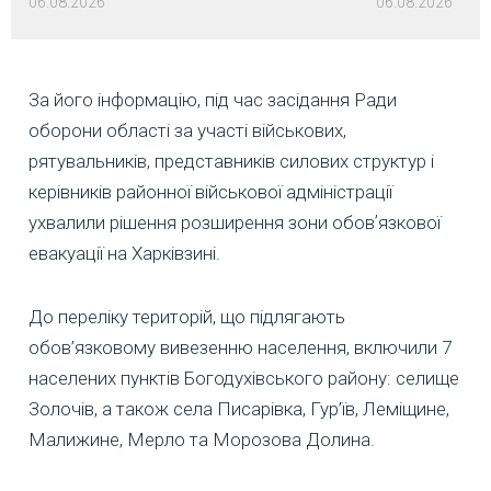
06.08.2026
06.08.2026
За його інформацію, під час засідання Ради
оборони області за участі військових,
рятувальників, представників силових структур і
керівників районної військової адміністрації
ухвалили рішення розширення зони обовʼязкової
евакуації на Харківзині.
До переліку територій, що підлягають
обов’язковому вивезенню населення, включили 7
населених пунктів Богодухівського району: селище
Золочів, а також села Писарівка, Гур’їв, Леміщине,
Малижине, Мерло та Морозова Долина.