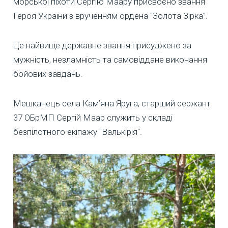
морської піхоти Сергію Маару присвоєно звання
Героя України з врученням ордена "Золота Зірка".
Це найвище державне звання присуджено за
мужність, незламність та самовіддане виконання
бойових завдань.
Мешканець села Кам’яна Яруга, старший сержант
37 ОБрМП Сергій Маар служить у складі
безпілотного екіпажу "Валькірія".