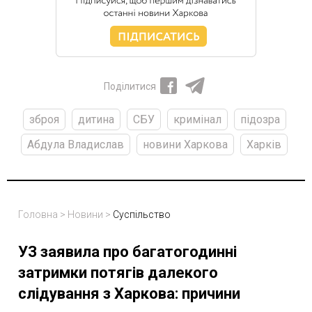
Поділитися
зброя
дитина
СБУ
кримінал
підозра
Абдула Владислав
новини Харкова
Харків
Головна
>
Новини
>
Суспільство
УЗ заявила про багатогодинні
затримки потягів далекого
слідування з Харкова: причини