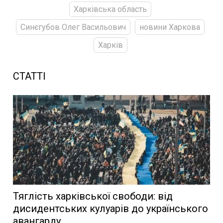
Харківська область
Синєгубов Олег Васильович
новини Харкова
Харків
СТАТТІ
Тяглість харківської свободи: від
дисидентських кулуарів до українського
авангарду