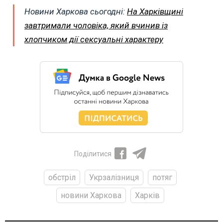
Новини Харкова сьогодні:
На Харківщині
завтримали чоловіка, який вчинив із
хлопчиком дії сексуальні характеру
Поділитися
обстріл
Укрзалізниця
потяг
новини Харкова
Харків