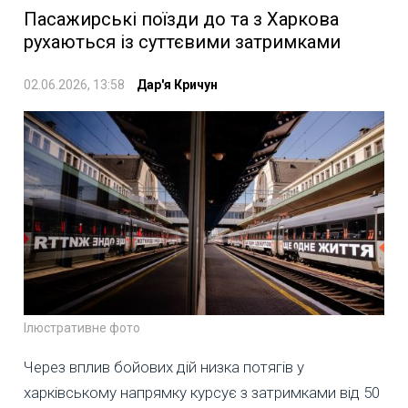
Пасажирські поїзди до та з Харкова
рухаються із суттєвими затримками
02.06.2026, 13:58
Дар'я Кричун
Ілюстративне фото
Через вплив бойових дій низка потягів у
харківському напрямку курсує з затримками від 50