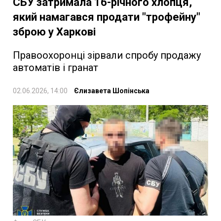
СБУ затримала 16-річного хлопця,
який намагався продати "трофейну"
зброю у Харкові
Правоохоронці зірвали спробу продажу
автоматів і гранат
02.06.2026, 14:00
Єлизавета Шопінська