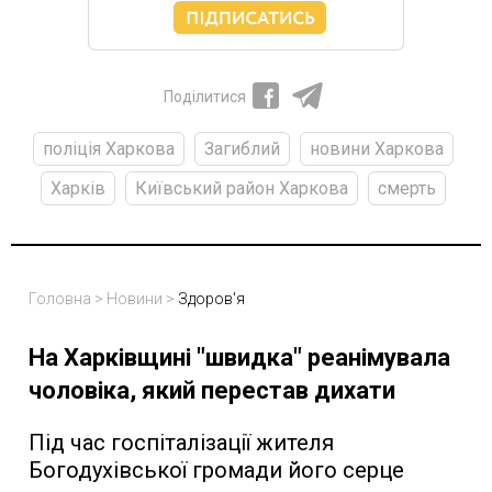
Поділитися
поліція Харкова
Загиблий
новини Харкова
Харків
Київський район Харкова
смерть
Головна
>
Новини
>
Здоров'я
На Харківщині "швидка" реанімувала
чоловіка, який перестав дихати
Під час госпіталізації жителя
Богодухівської громади його серце