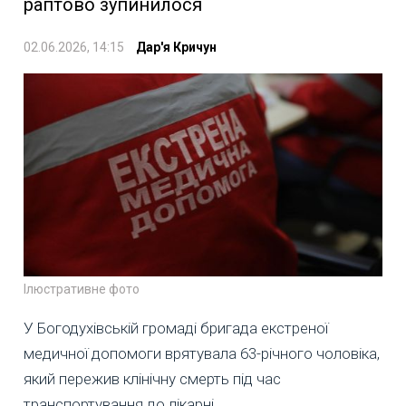
раптово зупинилося
02.06.2026, 14:15
Дар'я Кричун
Ілюстративне фото
У Богодухівській громаді бригада екстреної
медичної допомоги врятувала 63-річного чоловіка,
який пережив клінічну смерть під час
транспортування до лікарні.