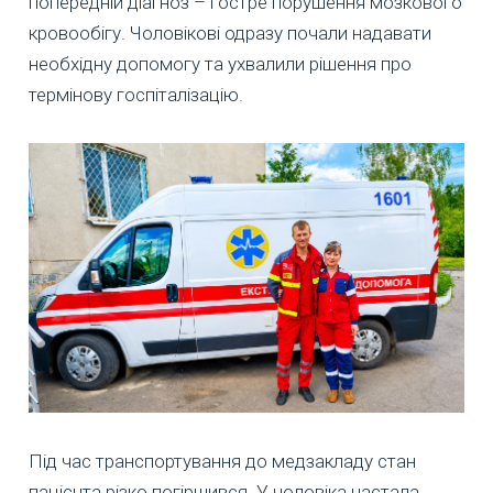
попередній діагноз – гостре порушення мозкового
кровообігу. Чоловікові одразу почали надавати
необхідну допомогу та ухвалили рішення про
термінову госпіталізацію.
Під час транспортування до медзакладу стан
пацієнта різко погіршився. У чоловіка настала