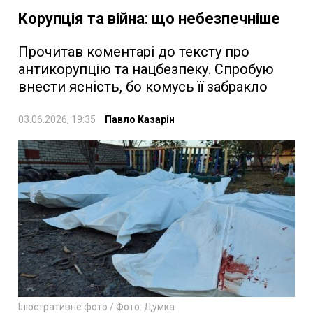
Корупція та війна: що небезпечніше
Прочитав коментарі до тексту про
антикорупцію та нацбезпеку. Спробую
внести ясність, бо комусь її забракло
03.06.2026, 19:35
Павло Казарін
Ілюстративне фото / Фото: Думка