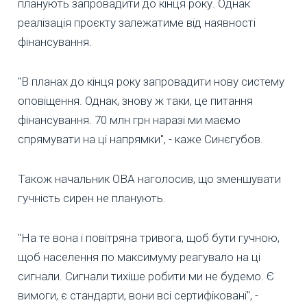
планують запровадити до кінця року. Однак
реалізація проєкту залежатиме від наявності
фінансування.
"В планах до кінця року запровадити нову систему
оповіщення. Однак, знову ж таки, це питання
фінансування. 70 млн грн наразі ми маємо
спрямувати на ці напрямки", - каже Синєгубов.
Також начальник ОВА наголосив, що зменшувати
гучність сирен не планують.
"На те вона і повітряна тривога, щоб бути гучною,
щоб населення по максимуму реагувало на ці
сигнали. Сигнали тихіше робити ми не будемо. Є
вимоги, є стандарти, вони всі сертифіковані", -