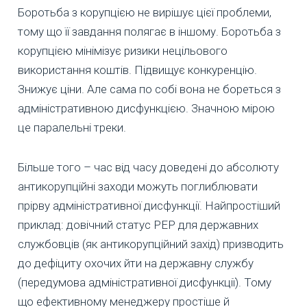
Боротьба з корупцією не вирішує цієї проблеми,
тому що її завдання полягає в іншому. Боротьба з
корупцією мінімізує ризики нецільового
використання коштів. Підвищує конкуренцію.
Знижує ціни. Але сама по собі вона не бореться з
адміністративною дисфункцією. Значною мірою
це паралельні треки.
Більше того – час від часу доведені до абсолюту
антикорупційні заходи можуть поглиблювати
прірву адміністративної дисфункції. Найпростіший
приклад: довічний статус PEP для державних
службовців (як антикорупційний захід) призводить
до дефіциту охочих йти на державну службу
(передумова адміністративної дисфункції). Тому
що ефективному менеджеру простіше й