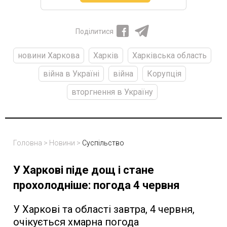
Поділитися
новини Харкова
Харків
Харківська область
війна в Україні
війна
Корупція
вторгнення в Україну
Головна
>
Новини
>
Суспільство
У Харкові піде дощ і стане
прохолодніше: погода 4 червня
У Харкові та області завтра, 4 червня,
очікується хмарна погода