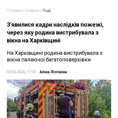
Головна
>
Новини
>
Події
З'явилися кадри наслідків пожежі,
через яку родина вистрибувала з
вікна на Харківщині
На Харківщині родина вистрибувала з
вікна палаючої багатоповерхівки
03.06.2026, 17:32
Аліна Лісічкіна