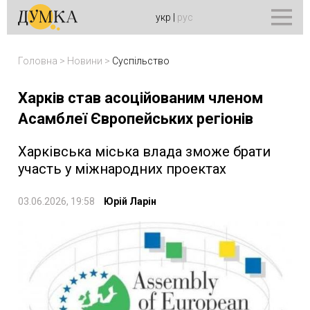
укр
|
рус
Головна
>
Новини
>
Суспільство
Харків став асоційованим членом
Асамблеї Європейських регіонів
Харківська міська влада зможе брати
участь у міжнародних проектах
03.06.2026, 19:58
Юрій Ларін