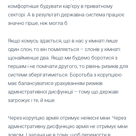
комфортніше будувати кар’єру в приватному
секторі. А в результаті державна система працює
значно гірше, ніж могла б.
Якщо комусь здається, що в нас у кімнаті лише
один слон, то він помиляється – слонів у кімнаті
щонайменше два. Якщо ми будемо боротися з
першим і не помічати другого, то рівень ризиків для
системи зберігатиметься. Боротьба з корупцією
має балансуватися урахуванням ризиків
адміністративної дисфункції – тому що державі
загрожує і те, й інше.
Через корупцію армія отримує неякісні міни. Через
адміністративну дисфункцію армія не отримує міни
зовсім. І задача не в тому, щоб перемогти в