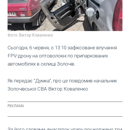
Фото: Віктор Коваленко
Сьогодні, 6 червня, о 13:10 зафіксоване влучання
FPV-дрону на оптоволокні по припаркованих
автомобілях в селищі Золочів.
Як передає "Думка”, про це повідомив начальник
Золочівської СВА Віктор Коваленко.
За його словами, внаслідок удару пошкоджено три