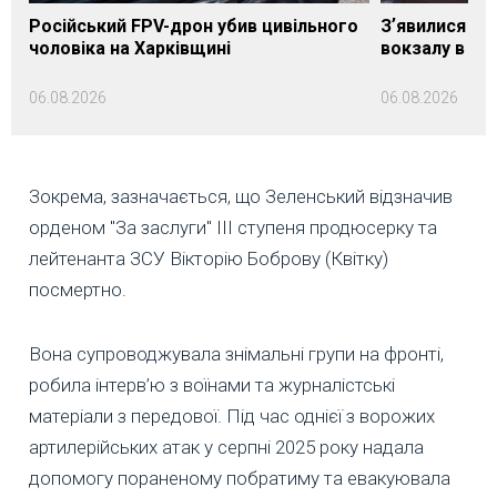
Російський FPV-дрон убив цивільного
Зʼявилися пе
чоловіка на Харківщині
вокзалу в Ло
06.08.2026
06.08.2026
Зокрема, зазначається, що Зеленський відзначив
орденом "За заслуги" ІІІ ступеня продюсерку та
лейтенанта ЗСУ Вікторію Боброву (Квітку)
посмертно.
Вона супроводжувала знімальні групи на фронті,
робила інтерв’ю з воїнами та журналістські
матеріали з передової. Під час однієї з ворожих
артилерійських атак у серпні 2025 року надала
допомогу пораненому побратиму та евакуювала