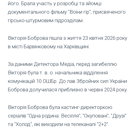
його. Брала участь у розробці та зйомці
документального фільму "Воїни гір", присвяченого
гірсько-штурмовим підрозділам.
Вікторія Боброва пішла з життя 23 квітня 2026 року
в місті Барвінковому на Харківщині.
За даними Детектора Медіа, перед загибеллю
Вікторія була т. в. о. начальника відділення
комунікацій 10 ОШБр. До лав Збройних сил України
Боброва долучилася приблизно в червні 2024 року.
Вікторія Боброва була кастинг-директоркою
серіалів "Одна родина. Весілля", "Окуповані", "Друзі"
та "Холод", які виходили на телеканалі "2+2".