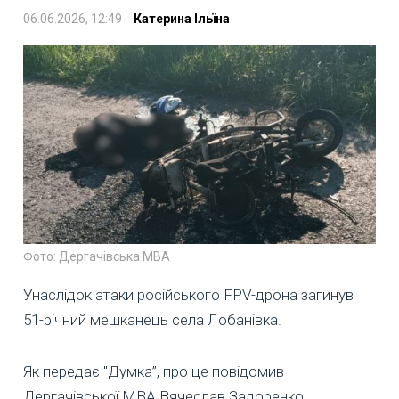
06.06.2026, 12:49
Катерина Ільїна
Фото: Дергачівська МВА
Унаслідок атаки російського FPV-дрона загинув
51-річний мешканець села Лобанівка.
Як передає "Думка”, про це повідомив
Дергачівської МВА Вячеслав Задоренко.