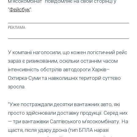
м’ясокомбінат" повідомляє на своїй сторінці у
"
Фейсбук
".
У компанії наголосили, що кожен логістичний рейс
зараз є ризикованим, оскільки останнім часом
інтенсивність обстрілів автодороги Харків–
Охтирка-Суми та навколишніх територій суттєво
зросла.
"Уже постраждали десятки вантажних авто, які
просто здійснювали доставку продукції. Серед них
— три вантажівки Салтівського м’ясокомбінату. На
щастя, після удару дрона (тип БПЛА наразі