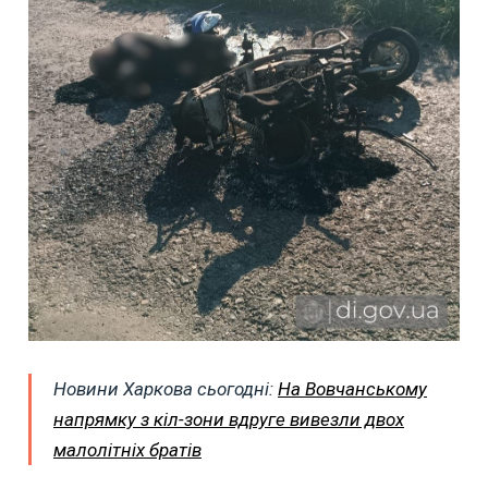
Новини Харкова сьогодні:
На Вовчанському
напрямку з кіл-зони вдруге вивезли двох
малолітніх братів