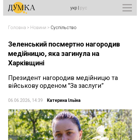
укр
|
рус
Головна
>
Новини
>
Суспільство
Зеленський посмертно нагородив
медійницю, яка загинула на
Харківщині
Президент нагородив медійницю та
військову орденом "За заслуги”
06.06.2026, 14:39
Катерина Ільїна