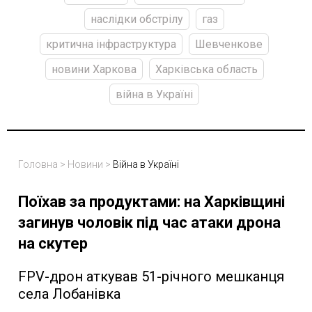
наслідки обстрілу
газ
критична інфраструктура
Шевченкове
новини Харкова
Харківська область
війна в Україні
Головна
>
Новини
>
Війна в Україні
Поїхав за продуктами: на Харківщині
загинув чоловік під час атаки дрона
на скутер
FPV-дрон аткував 51-річного мешканця
села Лобанівка