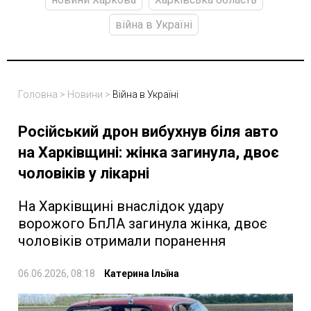
війна в Україні
Головна
>
Новини
>
Війна в Україні
Російський дрон вибухнув біля авто
на Харківщині: жінка загинула, двоє
чоловіків у лікарні
На Харківщині внаслідок удару
ворожого БпЛА загинула жінка, двоє
чоловіків отримали поранення
06.06.2026, 08:18
Катерина Ільїна