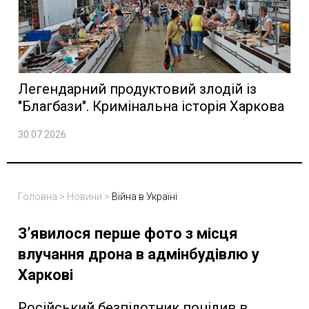
Легендарний продуктовий злодій із
"Благбази". Кримінальна історія Харкова
30.07.2026
Головна
>
Новини
>
Війна в Україні
З’явилося перше фото з місця
влучання дрона в адмінбудівлю у
Харкові
Російський безпілотник поцілив в