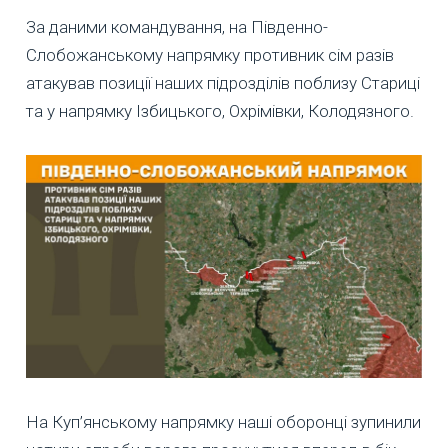
За даними командування, на Південно-
Слобожанському напрямку противник сім разів
атакував позиції наших підрозділів поблизу Стариці
та у напрямку Ізбицького, Охрімівки, Колодязного.
На Куп’янському напрямку наші оборонці зупинили