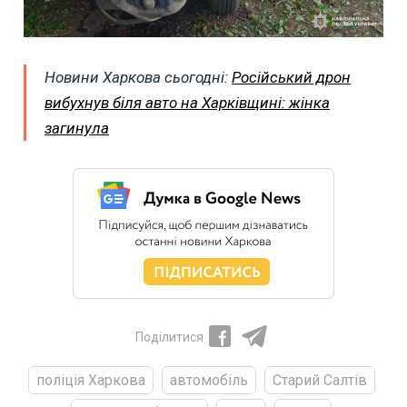
Новини Харкова сьогодні:
Російський дрон
вибухнув біля авто на Харківщині: жінка
загинула
Поділитися
поліція Харкова
автомобіль
Старий Салтів