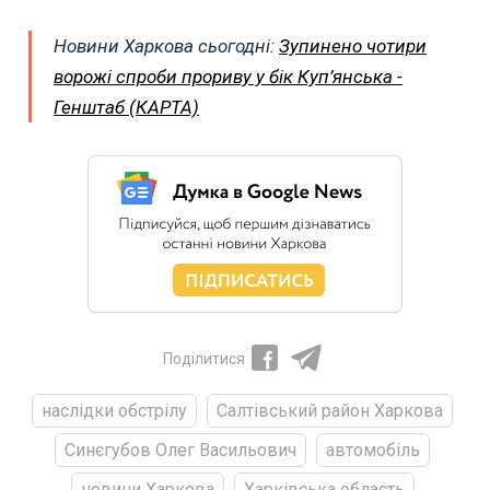
Новини Харкова сьогодні:
Зупинено чотири
ворожі спроби прориву у бік Куп’янська -
Генштаб (КАРТА)
Поділитися
наслідки обстрілу
Салтівський район Харкова
Синєгубов Олег Васильович
автомобіль
новини Харкова
Харківська область