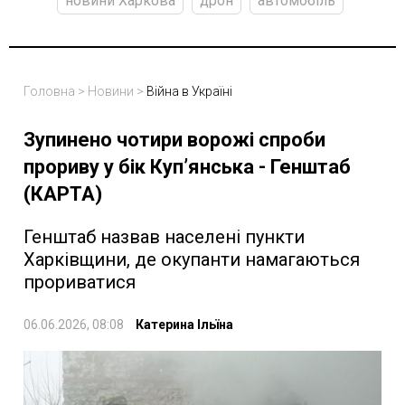
новини Харкова
дрон
автомобіль
Головна
>
Новини
>
Війна в Україні
Зупинено чотири ворожі спроби
прориву у бік Куп’янська - Генштаб
(КАРТА)
Генштаб назвав населені пункти
Харківщини, де окупанти намагаються
прориватися
06.06.2026, 08:08
Катерина Ільїна