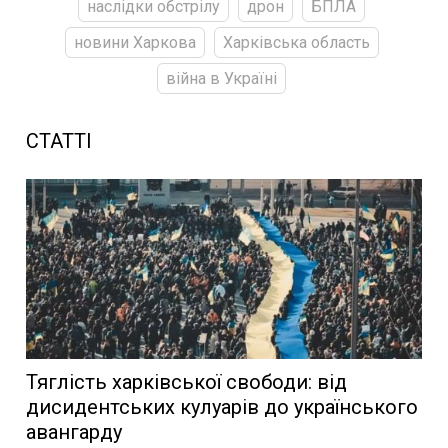
наслідки обстрілу
дрон
БПЛА
новини Харкова
Харківська область
війна в Україні
СТАТТІ
Тяглість харківської свободи: від
дисидентських кулуарів до українського
авангарду