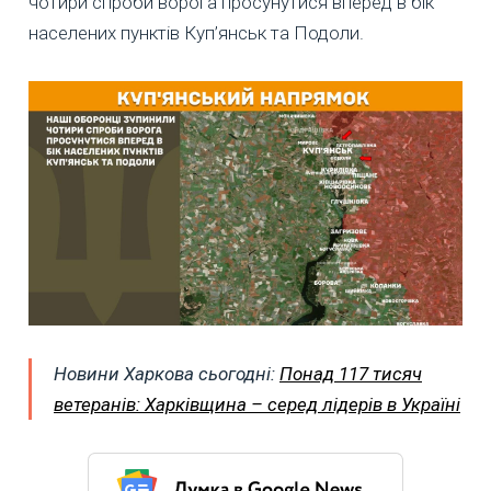
чотири спроби ворога просунутися вперед в бік
населених пунктів Куп’янськ та Подоли.
Новини Харкова сьогодні:
Понад 117 тисяч
ветеранів: Харківщина – серед лідерів в Україні