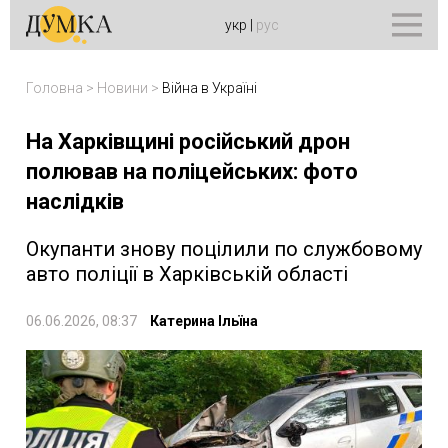
укр
|
рус
Головна
>
Новини
>
Війна в Україні
На Харківщині російський дрон
полював на поліцейських: фото
наслідків
Окупанти знову поцілили по службовому
авто поліції в Харківській області
06.06.2026, 08:37
Катерина Ільїна