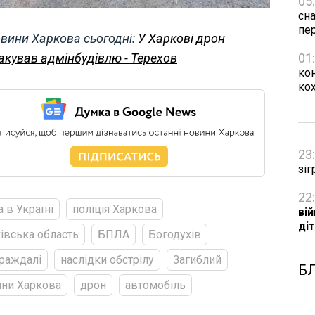
05
сн
пе
вини Харкова сьогодні:
У Харкові дрон
акував адмінбудівлю - Терехов
01
ко
ко
23
зіг
22
а в Україні
поліція Харкова
ві
ді
івська область
БПЛА
Богодухів
раждалі
наслідки обстрілу
Загиблий
Б
ни Харкова
дрон
автомобіль