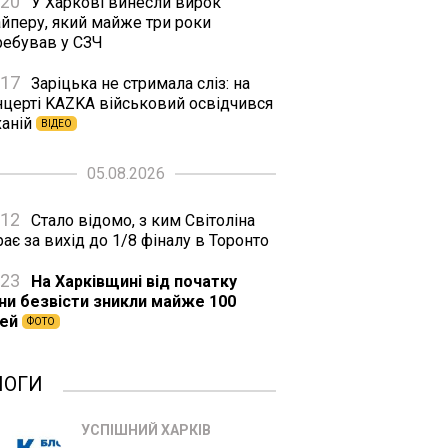
:20
У Харкові винесли вирок
айперу, який майже три роки
ребував у СЗЧ
:17
Заріцька не стримала сліз: на
нцерті KAZKA військовий освідчився
ханій
ВІДЕО
05.08.2026
:12
Стало відомо, з ким Світоліна
рає за вихід до 1/8 фіналу в Торонто
:23
На Харківщині від початку
йни безвісти зникли майже 100
тей
ФОТО
ЛОГИ
УСПІШНИЙ ХАРКІВ