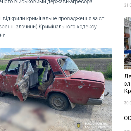
еного військовими держави-агресора.
31.
і відкрили кримінальне провадження за ст.
(воєнні злочини) Кримінального кодексу
ни.
Ле
зл
Кр
30.
О