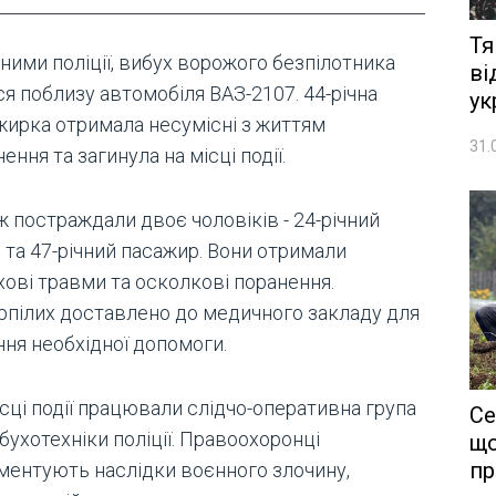
Тя
ними поліції, вибух ворожого безпілотника
ві
я поблизу автомобіля ВАЗ-2107. 44-річна
ук
жирка отримала несумісні з життям
31.
ення та загинула на місці події.
 постраждали двоє чоловіків - 24-річний
 та 47-річний пасажир. Вони отримали
хові травми та осколкові поранення.
рпілих доставлено до медичного закладу для
ння необхідної допомоги.
сці події працювали слідчо-оперативна група
Се
бухотехніки поліції. Правоохоронці
що
пр
ментують наслідки воєнного злочину,