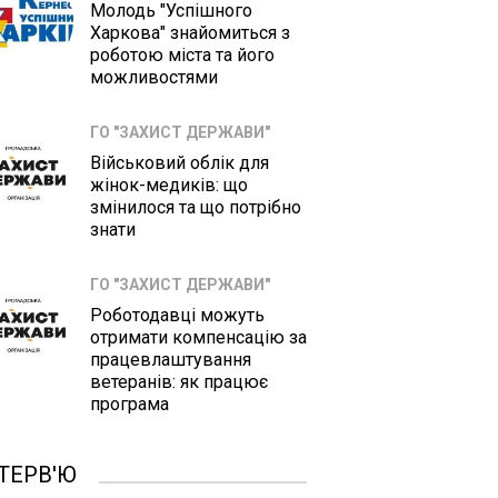
Молодь "Успішного
Харкова" знайомиться з
роботою міста та його
можливостями
ГО "ЗАХИСТ ДЕРЖАВИ"
Військовий облік для
жінок-медиків: що
змінилося та що потрібно
знати
ГО "ЗАХИСТ ДЕРЖАВИ"
Роботодавці можуть
отримати компенсацію за
працевлаштування
ветеранів: як працює
програма
ТЕРВ'Ю