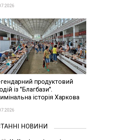
07.2026
гендарний продуктовий
одій із "Благбази".
имінальна історія Харкова
07.2026
СТАННІ НОВИНИ