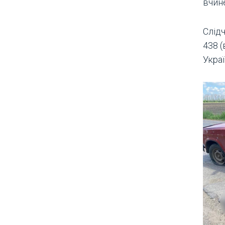
вчин
Слідч
438 
Украї