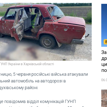
За
др
ци
ГУНП України в Харківській області
по
тницю, 5 червня російські війська атакували
06.
льний автомобіль на автодорозі в
духівському районі.
це повідомив відділ комунікацій ГУНП