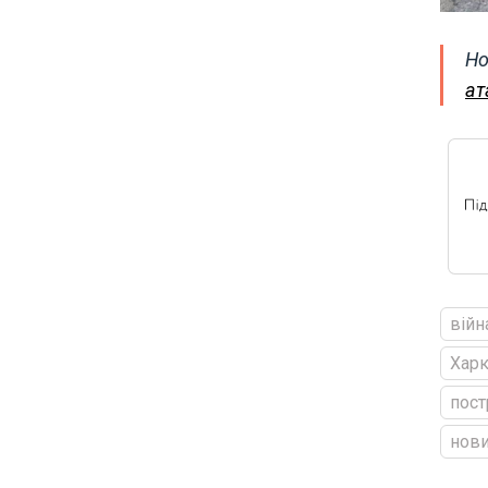
Но
ат
війн
Харк
пост
нови