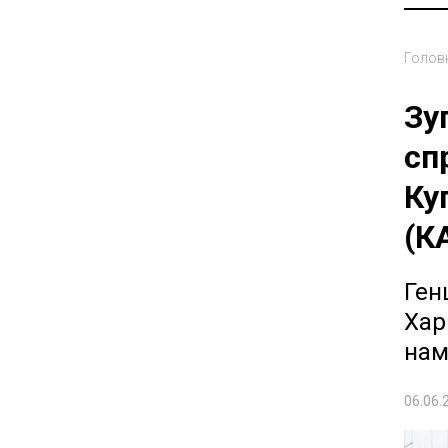
Голов
Зу
сп
Ку
(К
Ген
Хар
нам
06.06.