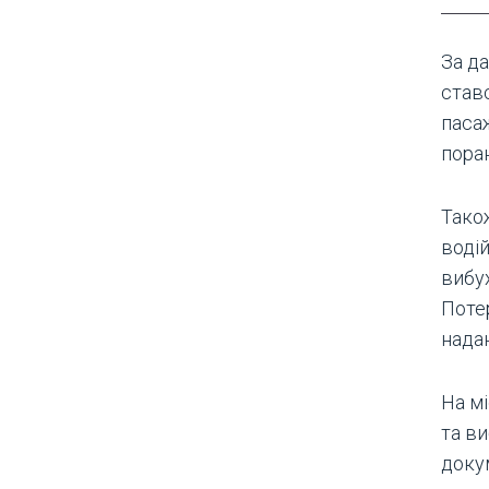
За да
ставс
паса
поран
Також
водій
вибу
Поте
нада
На мі
та ви
доку