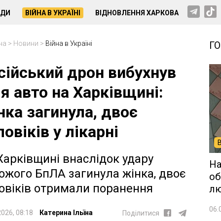
НДИ
ВІЙНА В УКРАЇНІ
ВІДНОВЛЕННЯ ХАРКОВА
на
>
Новини
>
Війна в Україні
Г
сійський дрон вибухнув
ля авто на Харківщині:
нка загинула, двоє
ловіків у лікарні
Харківщині внаслідок удару
На
ожого БпЛА загинула жінка, двоє
об
овіків отримали поранення
лю
06.
2026, 08:18
Катерина Ільїна
Поділитися