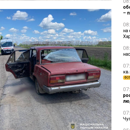
08
об
– 
08
на 
Ха
08
нас
07
кв.
ФО
07
ро
лю
07
Чуг