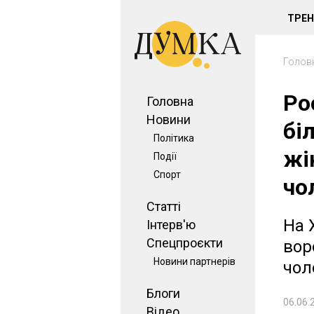
ТРЕ
Голов
Ро
Головна
Новини
бі
Політика
жі
Події
Спорт
чо
Статті
На 
Інтерв'ю
Спецпроєкти
вор
Новини партнерів
чол
Блоги
06.06.
Відео