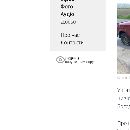
Фото
Аудіо
Досьє
Про нас
Контакти
Людям з
порушенням зору
Фото: 
У п’я
циві
Бого
Про 