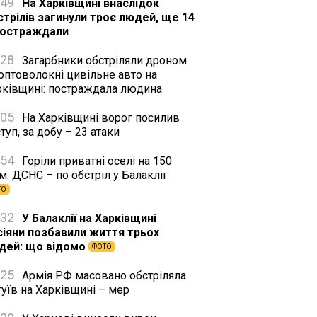
:49
На Харківщині внаслідок
стрілів загинули троє людей, ще 14
постраждали
:28
Загарбники обстріляли дроном
оптоволокні цивільне авто на
рківщині: постраждала людина
:05
На Харківщині ворог посилив
туп, за добу – 23 атаки
:54
Горіли приватні оселі на 150
м: ДСНС – по обстріл у Балаклії
ТО
:32
У Балаклії на Харківщині
сіяни позбавили життя трьох
дей: що відомо
ФОТО
:25
Армія РФ масовано обстріляла
уїв на Харківщині – мер