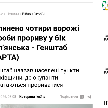
на
>
Новини
>
Війна в Україні
пинено чотири ворожі
роби прориву у бік
п’янська - Генштаб
АРТА)
штаб назвав населені пункти
ківщини, де окупанти
агаються прориватися
2026, 08:08
Катерина Ільїна
Поділитися
ІН