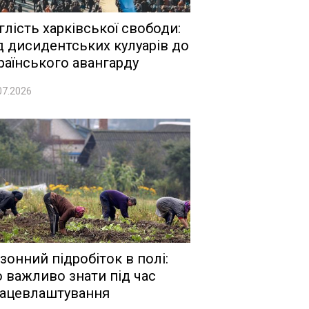
глість харківської свободи:
д дисидентських кулуарів до
раїнського авангарду
07.2026
зонний підробіток в полі:
 важливо знати під час
ацевлаштування