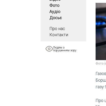
Фото
Аудіо
Досьє
Про нас
Контакти
Людям з
порушенням зору
Фото 
Газов
Борщ
газу 
Про 