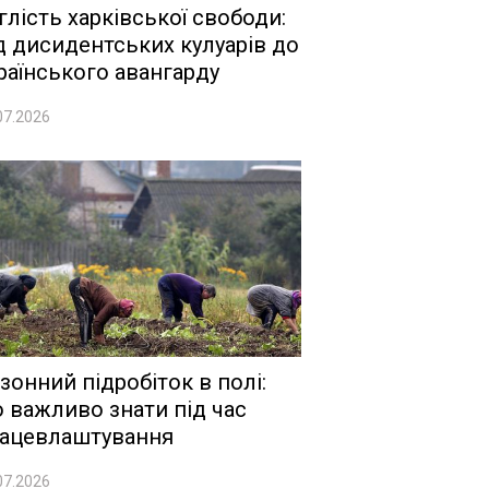
глість харківської свободи:
д дисидентських кулуарів до
раїнського авангарду
07.2026
зонний підробіток в полі:
 важливо знати під час
ацевлаштування
07.2026