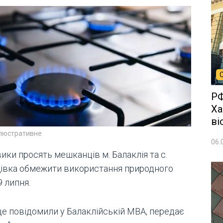
РФ
Ха
ві
ілюстративне
06.
ики просять мешканців м. Балаклія та с.
івка обмежити використання природного
9 липня.
це повідомили у Балаклійській МВА, передає