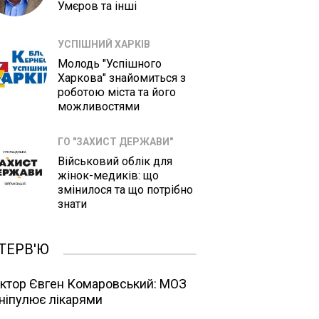
Умєров та інші
УСПІШНИЙ ХАРКІВ
Молодь "Успішного
Харкова" знайомиться з
роботою міста та його
можливостями
ГО "ЗАХИСТ ДЕРЖАВИ"
Військовий облік для
жінок-медиків: що
змінилося та що потрібно
знати
ТЕРВ'Ю
ктор Євген Комаровський: МОЗ
ніпулює лікарями