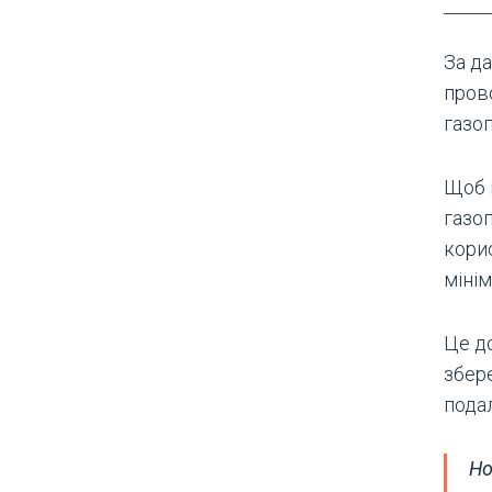
За да
пров
газоп
Щоб 
газоп
кори
мінім
Це д
збере
пода
Но