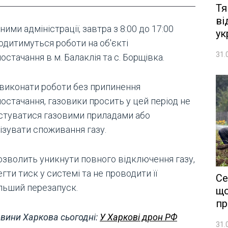
Тя
ві
ними адміністрації, завтра з 8:00 до 17:00
ук
одитимуться роботи на об'єкті
31.
остачання в м. Балаклія та с. Борщівка.
виконати роботи без припинення
остачання, газовики просить у цей період не
стуватися газовими приладами або
ізувати споживання газу.
озволить уникнути повного відключення газу,
гти тиск у системі та не проводити її
Се
льший перезапуск.
що
пр
вини Харкова сьогодні:
У Харкові дрон РФ
31.