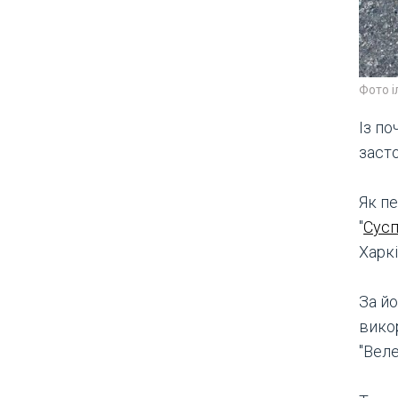
Фото 
Із по
заст
Як пе
"
Сусп
Харк
За йо
вико
"Веле