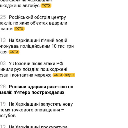
шкоджено автобус
ФОТО
:25
Російський обстріл центру
аклії: по яких об'єктах вдарили
упанти
ФОТО
:13
На Харківщині п'яний водій
опонував поліцейським 10 тис. грн
баря
ФОТО
:03
У Лозовій після атаки РФ
пинили рух поїздів: пошкоджені
кзал і контактна мережа
ФОТО
ВІДЕО
:28
Росіяни вдарили ракетою по
лаклії: п’ятеро постраждалих
:19
На Харківщині запустять нову
стему точкового оповіщення –
нєгубов
:12
На Харківщині прокуратура