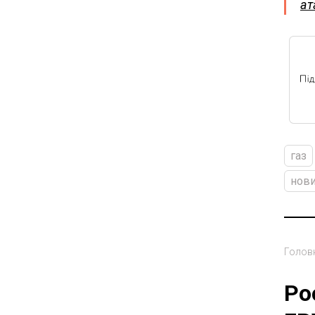
ат
газ
нови
Голов
Ро