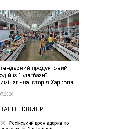
гендарний продуктовий
одій із "Благбази".
имінальна історія Харкова
07.2026
СТАННІ НОВИНИ
:36
Російський дрон вдарив по
овокзалу на Харківщині: