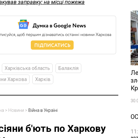
акував заправку: на місці пожежа
Харківська область
Балаклія
Ле
ни Харкова
Харків
зл
Кр
30.
на
>
Новини
>
Війна в Україні
О
сіяни б'ють по Харкову
11
авт