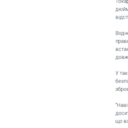
Токар
дюймі
відст
Водно
прав
вста
довж
У та
безп
збро
"Нав
доси
що ві