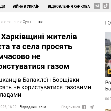
НДИ
ВІЙНА В УКРАЇНІ
ВІДНОВЛЕННЯ ХАРКОВА
на
>
Новини
>
Суспільство
Г
 Харківщині жителів
ста та села просять
мчасово не
ристуватися газом
канців Балаклеї і Борщівки
Ро
сять не користуватися газовими
Ба
ладами
06.
2026, 16:09
Чередник Ірина
Поділитися