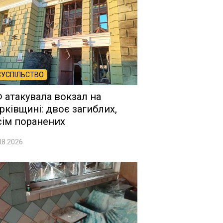
СУСПІЛЬСТВО
 атакувала вокзал на
рківщині: двоє загиблих,
сім поранених
08.2026