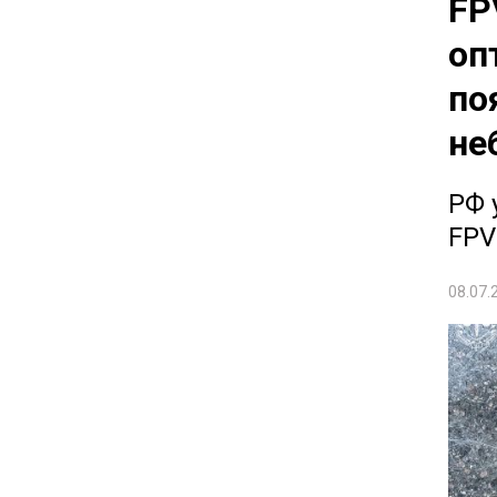
FP
оп
по
не
РФ 
FPV
08.07.