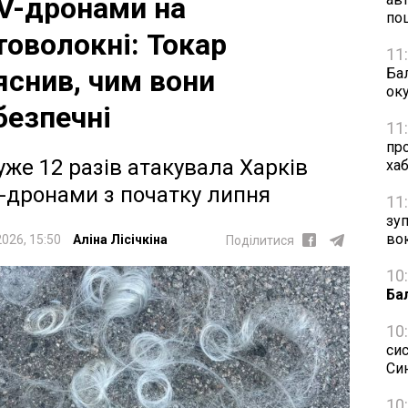
V-дронами на
по
товолокні: Токар
11
яснив, чим вони
Бал
ок
безпечні
11
пр
уже 12 разів атакувала Харків
ха
-дронами з початку липня
11
зу
во
2026, 15:50
Аліна Лісічкіна
Поділитися
10
Ба
10
си
Си
10