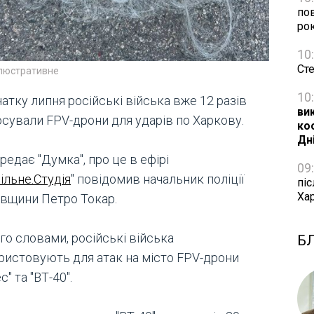
пов
ро
10
Ст
ілюстративне
10
чатку липня російські війська вже 12 разів
ви
осували FPV-дрони для ударів по Харкову.
ко
Дн
редає "Думка", про це в ефірі
09
ільне.Студія
" повідомив начальник поліції
піс
Ха
івщини Петро Токар.
го словами, російські війська
Б
ристовують для атак на місто FPV-дрони
с" та "ВТ-40".