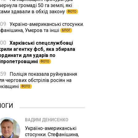
ернула громаді 50 га землі, які
ками здавали в обхід закону
ФОТО
:09
Україно-американські стосунки.
ефанішина, Умєров та інші
БЛОГ
:00
Харківські спецслужбовці
крили агентку фсб, яка збирала
ординати для ударів по
іпропетровщині
ФОТО
:59
Поліція показала руйнування
ля чергових обстрілів росіян на
рківщині
ФОТО
ЛОГИ
ВАДИМ ДЕНИСЕНКО
Україно-американські
стосунки. Стефанішина,