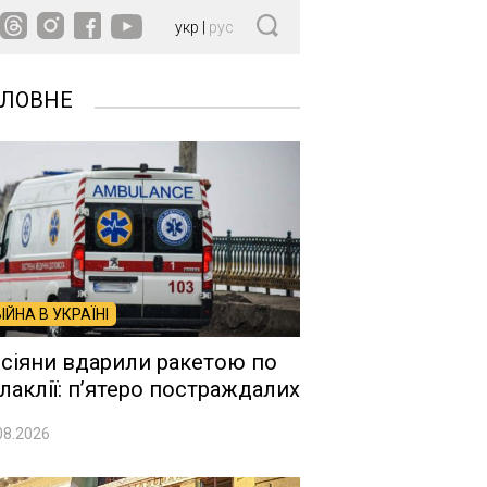
укр
|
рус
ОЛОВНЕ
ВІЙНА В УКРАЇНІ
сіяни вдарили ракетою по
лаклії: п’ятеро постраждалих
08.2026