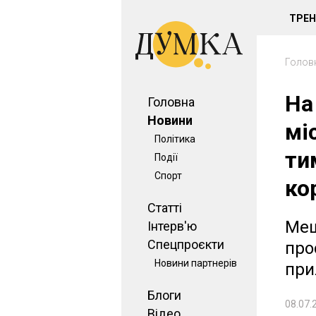
ТРЕ
Голов
На
Головна
Новини
мі
Політика
ти
Події
Спорт
ко
Статті
Меш
Інтерв'ю
Спецпроєкти
про
Новини партнерів
при
Блоги
08.07.
Відео