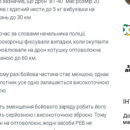
 зазначив, що дрон "ВТ-40" має розмір 20
в і здатний нести до 5 кг вибухівки на
ань до 30 км.
час за словами начальника поліції,
оохоронці фіксували випадки, коли окупанти
новлювали на дрон котушку оптоволокна
иною до 60 км.
кому разі бойова частина стає меншою, однак
ілотник усе одно залишається високоточною
єю.
ІН
іть зменшення бойового заряду робить його
ть серйозною і високоточною зброєю. Тому
До
ма
н на оптоволокні, жодні засоби РЕБ не