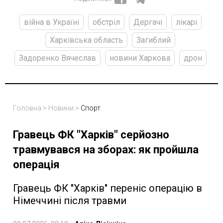
війна в Україні
обстріл
Дергачі
лікарі
Харківська область
Загиблий
Задоренко Вячеслав
новини Харкова
дрон
Головна
>
Новини
>
Спорт
Гравець ФК "Харків" серйозно
травмувався на зборах: як пройшла
операція
Гравець ФК "Харків" переніс операцію в
Німеччині після травми