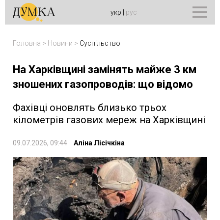
укр
|
рус
Головна
>
Новини
>
Суспільство
На Харківщині замінять майже 3 км
зношених газопроводів: що відомо
Фахівці оновлять близько трьох
кілометрів газових мереж на Харківщині
09.07.2026, 09:44
Аліна Лісічкіна