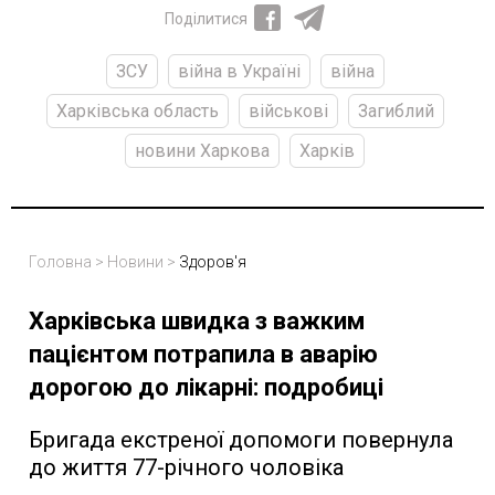
Поділитися
ЗСУ
війна в Україні
війна
Харківська область
військові
Загиблий
новини Харкова
Харків
Головна
>
Новини
>
Здоров'я
Харківська швидка з важким
пацієнтом потрапила в аварію
дорогою до лікарні: подробиці
Бригада екстреної допомоги повернула
до життя 77-річного чоловіка