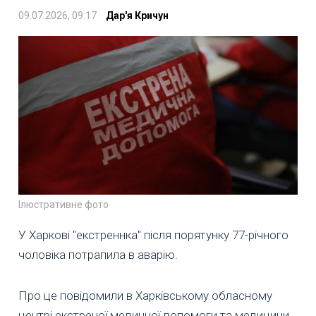
09.07.2026, 09:17
Дар'я Кричун
Ілюстративне фото
У Харкові "екстреннка" після порятунку 77-річного
чоловіка потрапила в аварію.
Про це повідомили в Харківському обласному
центрі екстреної медичної допомоги та медицини