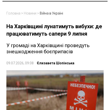
Головна
>
Новини
>
Війна в Україні
На Харківщині лунатимуть вибухи: де
працюватимуть сапери 9 липня
У громаді на Харківщині проведуть
знешкодження боєприпасів
09.07.2026, 09:08
Єлизавета Шопінська