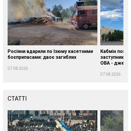
Росіяни вдарили по Ізюму касетними
Кабмін погод
боєприпасами: двоє загиблих
заступника н
ОВА - джере
07.08.2026
07.08.2026
СТАТТІ