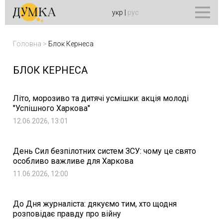
укр
|
рус
Головна
>
Блок Кернеса
БЛОК КЕРНЕСА
Літо, морозиво та дитячі усмішки: акція молоді
"Успішного Харкова"
12.06.2026, 13:01
День Сил безпілотних систем ЗСУ: чому це свято
особливо важливе для Харкова
11.06.2026, 12:00
До Дня журналіста: дякуємо тим, хто щодня
розповідає правду про війну