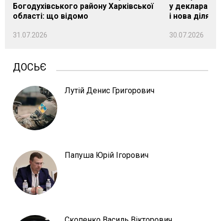
Богодухівського району Харківської
у декларації 
області: що відомо
і нова ділянк
31.07.2026
30.07.2026
ДОСЬЄ
Лутій Денис Григорович
Папуша Юрій Ігорович
Скопенко Василь Вікторович