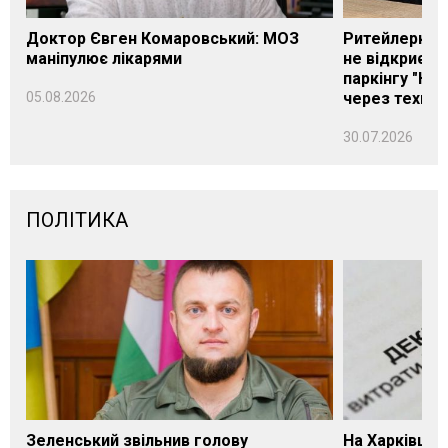
Доктор Євген Комаровський: МОЗ
Ритейлерка А
маніпулює лікарями
не відкриєть
паркінгу "Нік
05.08.2026
через техніч
30.07.2026
ПОЛІТИКА
Зеленський звільнив голову
На Харківщин