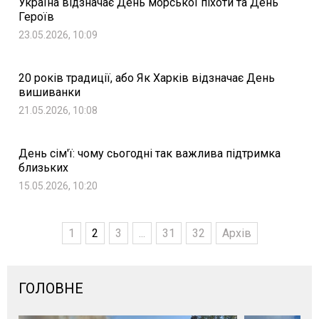
Україна відзначає День морської піхоти та День
Героїв
23.05.2026, 10:09
20 років традиції, або Як Харків відзначає День
вишиванки
21.05.2026, 10:08
День сім'ї: чому сьогодні так важлива підтримка
близьких
15.05.2026, 10:20
1
2
3
...
31
32
Архів
ГОЛОВНЕ