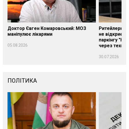
Доктор Євген Комаровський: МОЗ
Ритейлерка А
маніпулює лікарями
не відкриєть
паркінгу "Нік
05.08.2026
через техніч
30.07.2026
ПОЛІТИКА