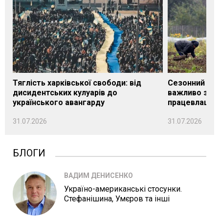
Тяглість харківської свободи: від
Сезонний під
дисидентських кулуарів до
важливо знат
українського авангарду
працевлашту
31.07.2026
31.07.2026
БЛОГИ
ВАДИМ ДЕНИСЕНКО
Україно-американські стосунки.
Стефанішина, Умєров та інші