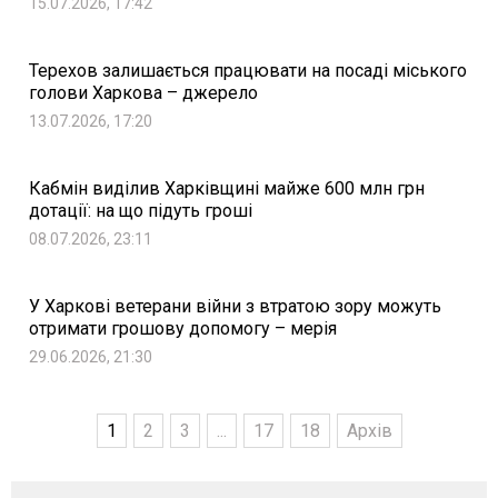
15.07.2026, 17:42
Терехов залишається працювати на посаді міського
голови Харкова – джерело
13.07.2026, 17:20
Кабмін виділив Харківщині майже 600 млн грн
дотації: на що підуть гроші
08.07.2026, 23:11
У Харкові ветерани війни з втратою зору можуть
отримати грошову допомогу – мерія
29.06.2026, 21:30
1
2
3
...
17
18
Архів