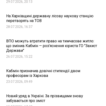
29.07.2026, 20:13
На Харківщині державну лісову наукову станцію
перетворять на ТОВ
28.07.2026, 16:37
ВПО можуть втратити право на тимчасове житло:
що змінив Кабмін — роз’яснення юриста ГО "Захист
Держави"
26.07.2026, 15:22
Кабмін призначив довічні стипендії двом
професорам із Харкова
23.07.2026, 09:49
Новий уряд в Україні. За прізвищами знову
забувається про зміст