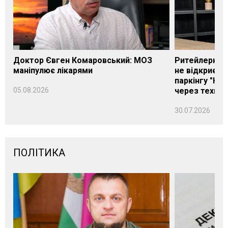
Доктор Євген Комаровський: МОЗ
Ритейлерка А
маніпулює лікарями
не відкриєть
паркінгу "Нік
05.08.2026
через техніч
30.07.2026
ПОЛІТИКА