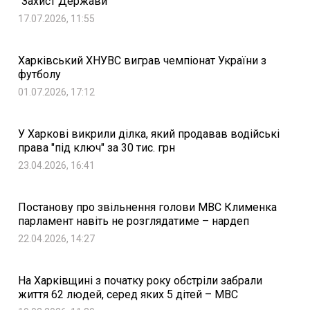
"Захист Держави"
17.07.2026, 11:55
Харківський ХНУВС виграв чемпіонат України з
футболу
01.07.2026, 17:12
У Харкові викрили ділка, який продавав водійські
права "під ключ" за 30 тис. грн
23.04.2026, 16:41
Постанову про звільнення голови МВС Клименка
парламент навіть не розглядатиме – нардеп
22.04.2026, 14:27
На Харківщині з початку року обстріли забрали
життя 62 людей, серед яких 5 дітей – МВС