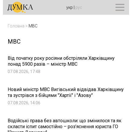
укр
|
рус
Головна
>
МВС
МВС
Від початку року росіяни обстріляли Харківщину
понад 5900 разів – міністр МВС
07.08.2026, 17:48
Новий міністр МВС Вигівський відвідав Харківщину
та зустрівся з бійцями "Хартії" і "Азову"
07.08.2026, 14:06
Водійські права без автошколи: що змінилося та як
скласти іспит самостійно – роз’яснення юриста ГО