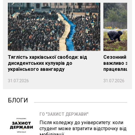
Тяглість харківської свободи: від
Сезонний під
дисидентських кулуарів до
важливо знат
українського авангарду
працевлашту
31.07.2026
31.07.2026
БЛОГИ
ГО "ЗАХИСТ ДЕРЖАВИ"
Після коледжу до університету: коли
студент може втратити відстрочку від
мобілізації