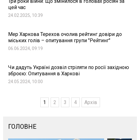
Три роки війни: Що змінилося в головах росіян за
цей час
24.02.2025, 10:39
Мер Харкова Терехов очолив рейтинг довіри до
міських голів – опитування групи "Рейтинг"
06.06.2024, 09:19
Чи дадуть Україні дозвіл стріляти по росії західною
зброєю: Опитування в Харкові
24.05.2024, 10:00
1
2
3
4
Архів
ГОЛОВНЕ