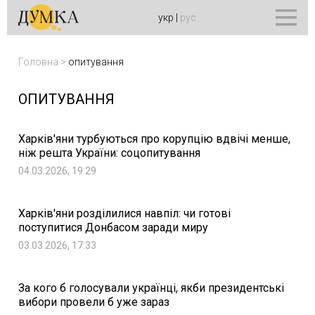
укр
|
рус
Головна
>
опитування
ОПИТУВАННЯ
Харків'яни турбуються про корупцію вдвічі менше,
ніж решта України: соцопитування
04.03.2026, 19:29
Харків'яни розділилися навпіл: чи готові
поступитися Донбасом заради миру
03.03.2026, 17:33
За кого б голосували українці, якби президентські
вибори провели б уже зараз