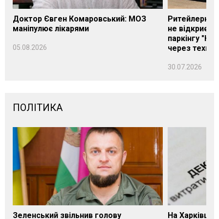
Доктор Євген Комаровський: МОЗ
Ритейлерка А
маніпулює лікарями
не відкриєть
паркінгу "Нік
05.08.2026
через техніч
30.07.2026
ПОЛІТИКА
Зеленський звільнив голову
На Харківщин