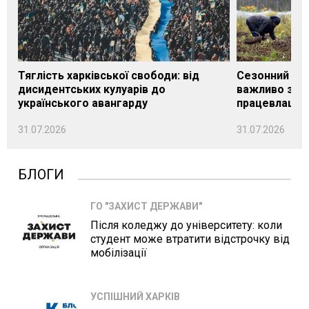
Тяглість харківської свободи: від
Сезонний під
дисидентських кулуарів до
важливо знат
українського авангарду
працевлашту
31.07.2026
31.07.2026
БЛОГИ
ГО "ЗАХИСТ ДЕРЖАВИ"
Після коледжу до університету: коли
студент може втратити відстрочку від
мобілізації
УСПІШНИЙ ХАРКІВ