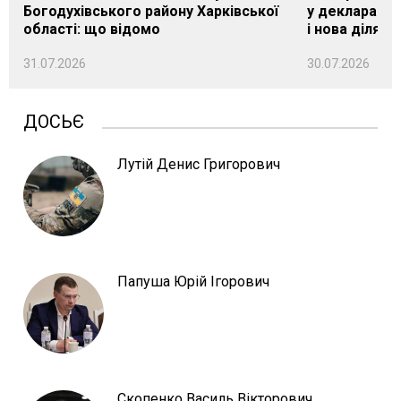
Богодухівського району Харківської
у декларації 
області: що відомо
і нова ділянк
31.07.2026
30.07.2026
ДОСЬЄ
Лутій Денис Григорович
Папуша Юрій Ігорович
Скопенко Василь Вікторович