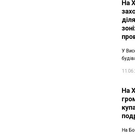
На 
зах
діл
зоні
про
У Вис
будів
11.06.
На Х
гро
куп
под
На Бо