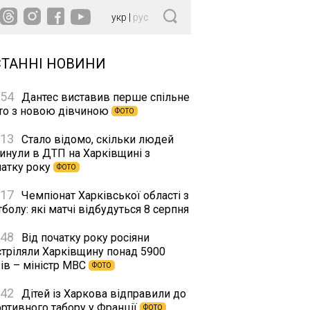
укр
|
рус
СТАННІ НОВИНИ
:54
Дантес виставив перше спільне
то з новою дівчиною
ФОТО
:13
Стало відомо, скільки людей
гинули в ДТП на Харківщині з
чатку року
ФОТО
:17
Чемпіонат Харківської області з
болу: які матчі відбудуться 8 серпня
:48
Від початку року росіяни
стріляли Харківщину понад 5900
ів – міністр МВС
ФОТО
:42
Дітей із Харкова відправили до
ортивного табору у Франції
ФОТО