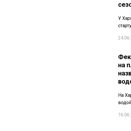
сез
У Хар
старт
24.06.
Фек
на 
наз
вод
На Ха
водой
16.06.