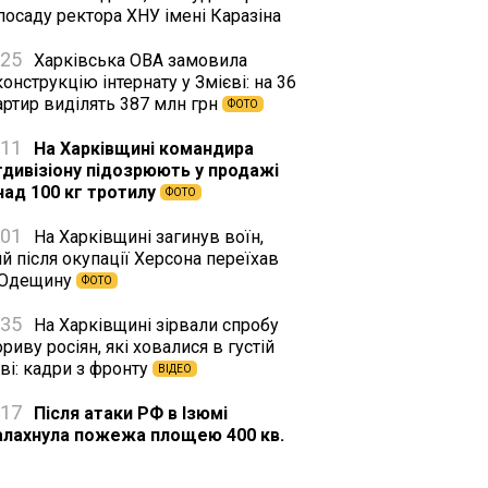
посаду ректора ХНУ імені Каразіна
:25
Харківська ОВА замовила
онструкцію інтернату у Змієві: на 36
артир виділять 387 млн грн
ФОТО
:11
На Харківщині командира
тдивізіону підозрюють у продажі
над 100 кг тротилу
ФОТО
:01
На Харківщині загинув воїн,
й після окупації Херсона переїхав
 Одещину
ФОТО
:35
На Харківщині зірвали спробу
риву росіян, які ховалися в густій
ві: кадри з фронту
ВІДЕО
:17
Після атаки РФ в Ізюмі
алахнула пожежа площею 400 кв.