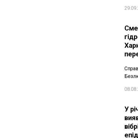
29.09.
Сме
гід
Харк
пер
Справ
Безлю
08.08.
У рі
вия
вібр
епі