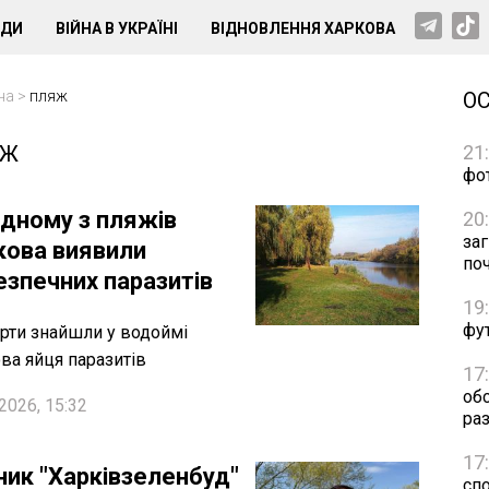
НДИ
ВІЙНА В УКРАЇНІ
ВІДНОВЛЕННЯ ХАРКОВА
на
>
пляж
О
ЯЖ
21
фо
одному з пляжів
20
за
кова виявили
по
езпечних паразитів
19
фут
рти знайшли у водоймі
ва яйця паразитів
17
об
2026, 15:32
раз
17
ник "Харківзеленбуд"
сп