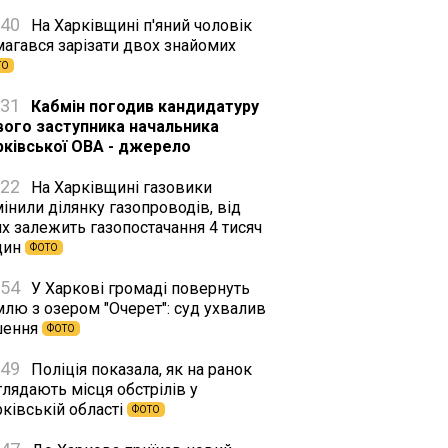
:40
На Харківщині п'яний чоловік
магався зарізати двох знайомих
ТО
:31
Кабмін погодив кандидатуру
вого заступника начальника
рківської ОВА - джерело
:22
На Харківщині газовики
інили ділянку газопроводів, від
х залежить газопостачання 4 тисяч
дин
ФОТО
:54
У Харкові громаді повернуть
млю з озером "Очерет": суд ухвалив
шення
ФОТО
:49
Поліція показала, як на ранок
лядають місця обстрілів у
ківській області
ФОТО