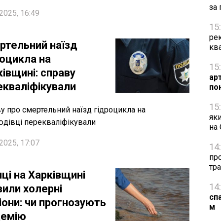
за 
2025, 16:49
15
рек
ртельний наїзд
кв
роцикла на
15
івщині: справу
ар
екваліфікували
по
15
у про смертельний наїзд гідроцикла на
яки
дівці перекваліфікували
на
2025, 17:07
14
про
тра
чці на Харківщині
14
вили холерні
сп
іони: чи прогнозують
м
демію