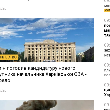
09
мін
2026
ФО
09
по
ма
тя
09
за
на
ПІЛЬСТВО
09
ін погодив кандидатуру нового
пли
упника начальника Харківської ОВА -
по
рело
09
ци
2026
Ха
09
чем