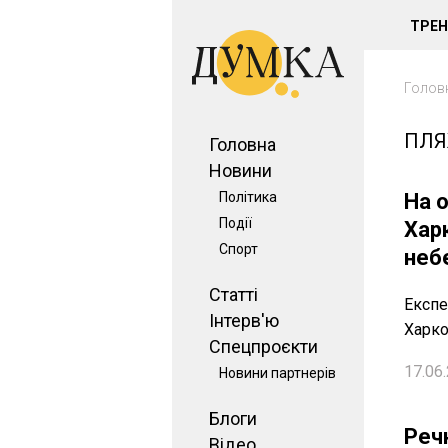
ТРЕ
Голов
ПЛ
Головна
Новини
Політика
На 
Події
Хар
Спорт
неб
Статті
Експе
Інтерв'ю
Харко
Спецпроєкти
17.06.
Новини партнерів
Блоги
Реч
Відео