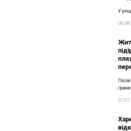
У річ
06.08.
Жит
піді
пляж
пер
Після
гранат
07.07.
Хар
від