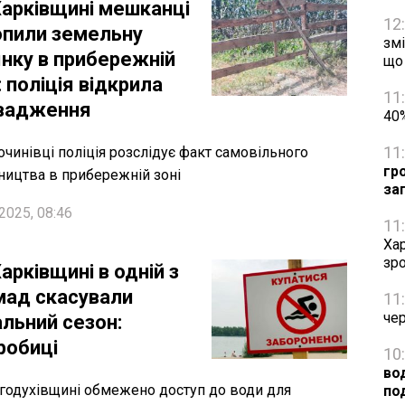
Харківщині мешканці
12
опили земельну
змі
янку в прибережній
що
: поліція відкрила
11
вадження
40%
11
очинівці поліція розслідує факт самовільного
гр
ництва в прибережній зоні
за
2025, 08:46
11
Хар
зро
арківщині в одній з
мад скасували
11
че
альний сезон:
робиці
10
вод
годухівщині обмежено доступ до води для
по