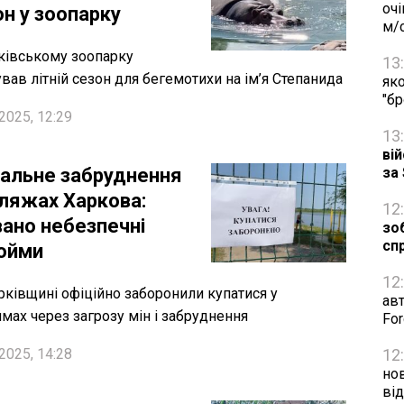
очі
он у зоопарку
м/
ківському зоопарку
13
ував літній сезон для бегемотихи на ім’я Степанида
яко
"б
2025, 12:29
13
ві
альне забруднення
за
пляжах Харкова:
12
вано небезпечні
зо
сп
ойми
12
рківщині офіційно заборонили купатися у
авт
мах через загрозу мін і забруднення
Fo
2025, 14:28
12
нов
ві