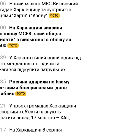
:06
Новий міністр МВС Вигівський
відав Харківщину та зустрівся з
цями "Хартії" і "Азову"
ФОТО
:00
На Харківщині викрили
сголову МСЕК, який обіцяв
исати" з військового обліку за
500
ФОТО
:39
У Харкові п'яний водій їздив під
 комендантської години та
магався підкупити патрульних
:35
Росіяни вдарили по Ізюму
сетними боєприпасами: двоє
гиблих
ФОТО
:21
У трьох громадах Харківщини
спортивні об'єкти планують
тратити понад 17 млн грн – ХАЦ
:17
На Харківщині 8 серпня