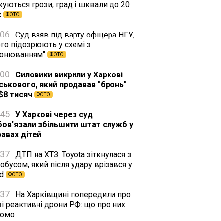
куються грози, град і шквали до 20
с
ФОТО
:06
Суд взяв під варту офіцера НГУ,
го підозрюють у схемі з
ронюванням"
ФОТО
:00
Силовики викрили у Харкові
йськового, який продавав "бронь"
 $8 тисяч
ФОТО
:45
У Харкові через суд
бов'язали збільшити штат служб у
равах дітей
:37
ДТП на ХТЗ: Toyota зіткнулася з
обусом, який після удару врізався у
rd
ФОТО
:37
На Харківщині попередили про
і реактивні дрони РФ: що про них
домо