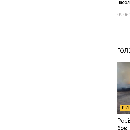
насел
09.06.
ГОЛ
ВІЙ
Росі
боєп