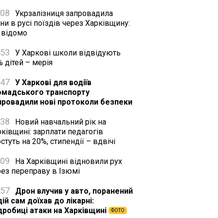
:08
Укрзалізниця запровадила
ни в русі поїздів через Харківщину:
 відомо
:53
У Харкові школи відвідують
 дітей – мерія
:47
У Харкові для водіїв
омадського транспорту
провадили нові протоколи безпеки
:38
Новий навчальний рік на
ківщині: зарплати педагогів
стуть на 20%, стипендії – вдвічі
:09
На Харківщині відновили рух
рез переправу в Ізюмі
:57
Дрон влучив у авто, поранений
ій сам доїхав до лікарні:
дробиці атаки на Харківщині
ФОТО