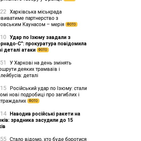
:22
Харківська міськрада
звиватиме партнерство з
товським Каунасом – мерія
ФОТО
:10
Удар по Ізюму завдали з
орнадо-С": прокуратура повідомила
ві деталі атаки
ФОТО
:51
У Харкові на день змінять
ршрути деяких трамваїв і
лейбусів: деталі
:15
Російський удар по Ізюму: стали
омі нові подробиці про загиблих і
страждалих
ФОТО
:14
Наводив російські ракети на
рків: зрадника засудили до 15
ків
:55
Стало відомо, хто буде боротися