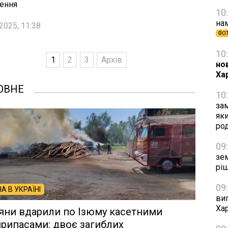
ення
10
на
2025, 11:38
ФО
10
1
2
3
Архів
но
Ха
ОВНЕ
10
зам
яки
ро
09
зе
рі
09
НА В УКРАЇНІ
виг
Хар
яни вдарили по Ізюму касетними
рипасами: двоє загиблих