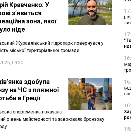
рій Кравченко: У
17
ові з’явиться
ро
еаційна зона, якої
ли
уло ніде
17
"Т
вський Журавлівський гідропарк повернувся у
но
ість міської територіальної громади
16
2026, 09:30
ма
тро
ків’янка здобула
16
від
нзу на ЧС з пляжної
по
тьби в Греції
16
Ха
вська спортсменка показала
ро
ий рівень майстерності та завоювала бронзову
оду
15