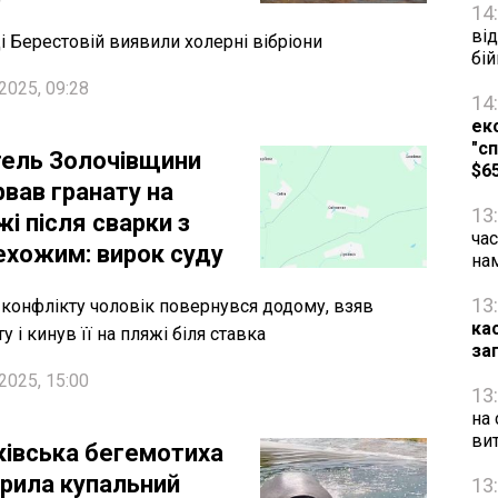
14
від
ці Берестовій виявили холерні вібріони
бій
2025, 09:28
14
ек
"сп
ель Золочівщини
$6
рвав гранату на
13
і після сварки з
час
ехожим: вирок суду
на
13
 конфлікту чоловік повернувся додому, взяв
ка
у і кинув її на пляжі біля ставка
за
2025, 15:00
13
на 
ви
ківська бегемотиха
крила купальний
13