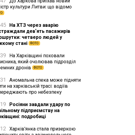
:47
До Харкова приїхав новий
істр культури Литви: що відомо
ТО
:45
На ХТЗ через аварію
страждали девʼять пасажирів
ршрутки: четверо людей у
жкому стані
ФОТО
:39
На Харківщині поховали
хисника, який очолював підрозділ
земних дронів
ФОТО
:31
Аномальна спека може підняти
ти на харківській трасі: водіїв
переджають про небезпеку
:19
Росіяни завдали удару по
вільному підприємству на
рківщині: подробиці
:12
Харків'янка стала призеркою
піонату світу з авіамодельного