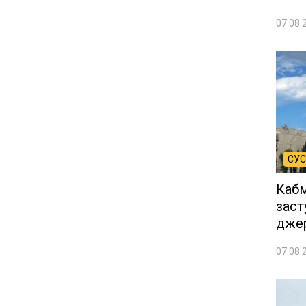
07.08.
СУС
Кабм
заст
дже
07.08.