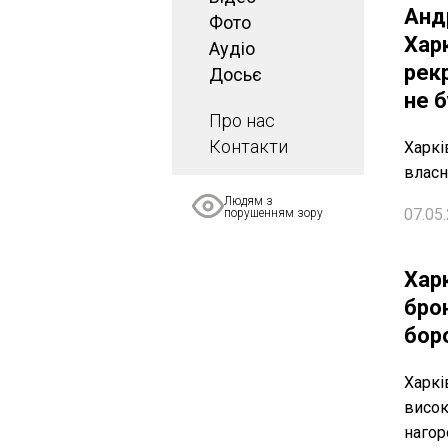
Анд
Фото
Харк
Аудіо
рекр
Досьє
не б
Про нас
Контакти
Харкі
власн
Людям з
07.05.
порушенням зору
Хар
бро
боро
Харкі
висок
нагор