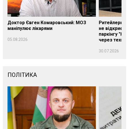
Доктор Євген Комаровський: МОЗ
Ритейлерка А
маніпулює лікарями
не відкриєть
паркінгу "Нік
05.08.2026
через техніч
30.07.2026
ПОЛІТИКА