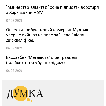
"Манчестер Юнайтед" хоче підписати воротаря
з Харківщини – ЗМІ
07.08.2026
Оплески трибун і новий номер: як Мудрик
уперше вийшов на поле за "Челсі" після
дискваліфікації
06.08.2026
Ексхавбек "Металіста" став гравцем
італійського клубу: що відомо
06.08.2026