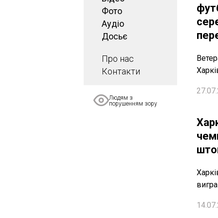
фут
Фото
сере
Аудіо
пер
Досьє
Про нас
Ветер
Харкі
Контакти
27.07.
Людям з
порушенням зору
Харк
чемп
што
Харкі
вигра
14.07.