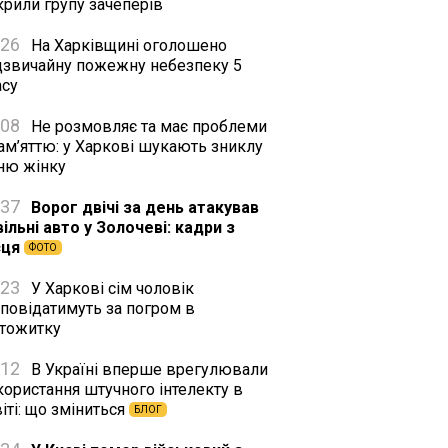
крили групу зачеперів
:26
На Харківщині оголошено
дзвичайну пожежну небезпеку 5
асу
:08
Не розмовляє та має проблеми
ам’яттю: у Харкові шукають зниклу
тню жінку
:37
Ворог двічі за день атакував
ільні авто у Золочеві: кадри з
сця
ФОТО
:23
У Харкові сім чоловік
дповідатимуть за погром в
ртожитку
:12
В Україні вперше врегулювали
користання штучного інтелекту в
іті: що зміниться
БЛОГ