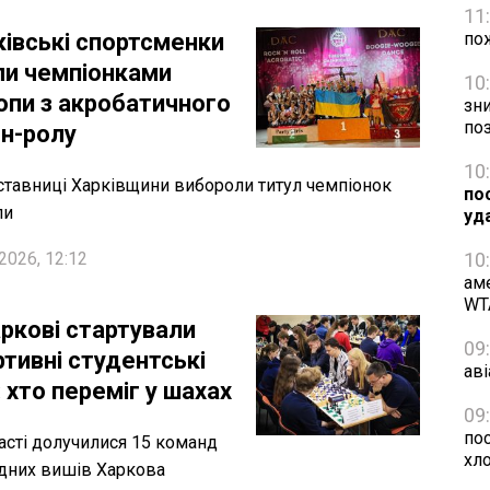
11
ківські спортсменки
по
ли чемпіонками
10
опи з акробатичного
зн
по
-н-ролу
10
тавниці Харківщини вибороли титул чемпіонок
по
пи
уд
2026, 12:12
10
ам
WT
аркові стартували
09
ртивні студентські
аві
: хто переміг у шахах
09
пос
асті долучилися 15 команд
хл
дних вишів Харкова