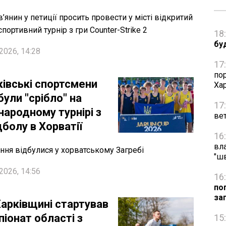
в’янин у петиції просить провести у місті відкритий
спортивний турнір з гри Counter-Strike 2
18
бу
2026, 14:28
17
по
ківські спортсмени
Ха
ули "срібло" на
17
народному турнірі з
вет
болу в Хорватії
16
вл
ння відбулися у хорватському Загребі
"ш
2026, 14:56
16
по
за
Харківщині стартував
іонат області з
15