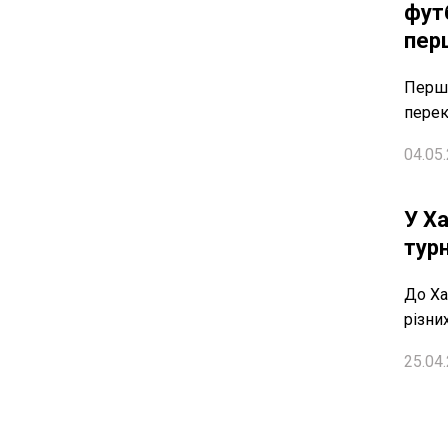
фут
пер
Перши
перек
04.05.
У Х
турн
До Ха
різни
25.04.