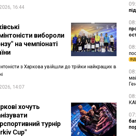
09
2026, 16:44
пі
08
івські
про
мінтоністи вибороли
ос
нзу" на чемпіонаті
08
аїни
пос
ВІД
нтоністи з Харкова увійшли до трійки найкращих в
08
ні
ма
Ге
2026, 14:07
08
КА
ркові хочуть
анізувати
07
ба
ерспортивний турнір
по
rkiv Cup"