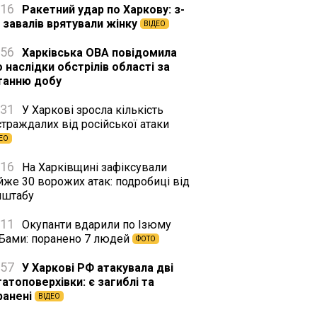
:16
Ракетний удар по Харкову: з-
д завалів врятували жінку
ВІДЕО
:56
Харківська ОВА повідомила
 наслідки обстрілів області за
танню добу
:31
У Харкові зросла кількість
траждалих від російської атаки
ЕО
:16
На Харківщині зафіксували
йже 30 ворожих атак: подробиці від
нштабу
:11
Окупанти вдарили по Ізюму
Бами: поранено 7 людей
ФОТО
:57
У Харкові РФ атакувала дві
гатоповерхівки: є загиблі та
ранені
ВІДЕО