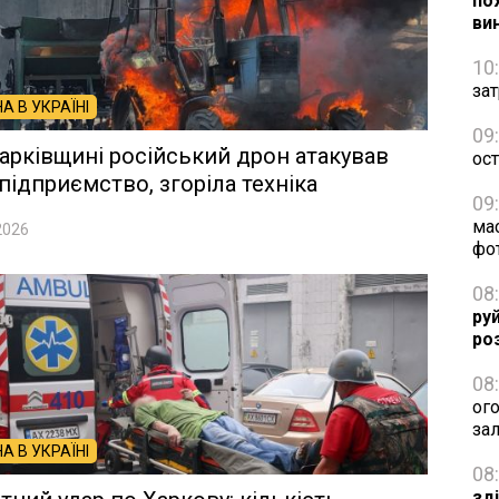
по
ви
10
зат
НА В УКРАЇНІ
09
арківщині російський дрон атакував
ос
підприємство, згоріла техніка
09
ма
2026
фо
08
ру
ро
08
ог
за
НА В УКРАЇНІ
08
зд