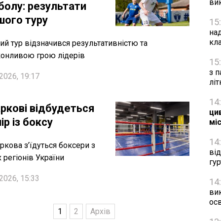
ви
болу: результати
шого туру
15
на
кл
й тур відзначився результативністю та
онливою грою лідерів
15
з п
2026, 19:17
лі
14
аркові відбудеться
цив
ір із боксу
мі
14
ркова з’їдуться боксери з
ві
х регіонів України
гу
2026, 15:33
14
ви
осв
1
2
Архів