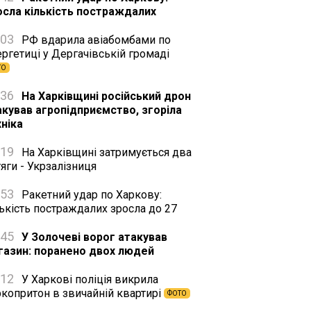
осла кількість постраждалих
:03
РФ вдарила авіабомбами по
ргетиці у Дергачівській громаді
ТО
:36
На Харківщині російський дрон
акував агропідприємство, згоріла
хніка
:19
На Харківщині затримується два
яги - Укрзалізниця
:53
Ракетний удар по Харкову:
ькість постраждалих зросла до 27
:45
У Золочеві ворог атакував
газин: поранено двох людей
:12
У Харкові поліція викрила
ркопритон в звичайній квартирі
ФОТО