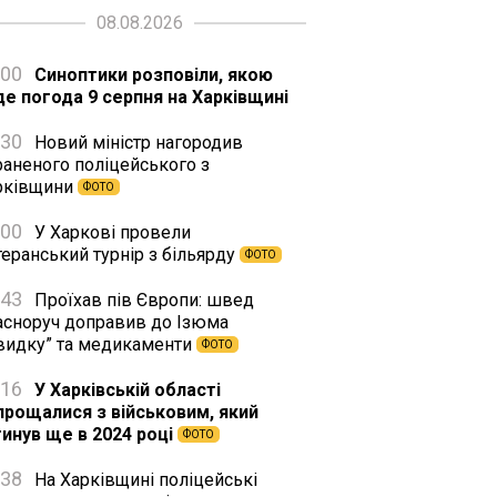
08.08.2026
:00
Синоптики розповіли, якою
де погода 9 серпня на Харківщині
:30
Новий міністр нагородив
раненого поліцейського з
рківщини
ФОТО
:00
У Харкові провели
еранський турнір з більярду
ФОТО
:43
Проїхав пів Європи: швед
асноруч доправив до Ізюма
видку” та медикаменти
ФОТО
:16
У Харківській області
прощалися з військовим, який
гинув ще в 2024 році
ФОТО
:38
На Харківщині поліцейські