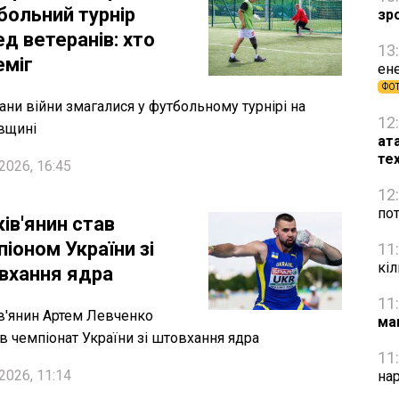
больний турнір
зр
д ветеранів: хто
13
еміг
ене
ФО
ани війни змагалися у футбольному турнірі на
12
вщині
ат
те
2026, 16:45
12
пот
ів'янин став
іоном України зі
11
кіл
вхання ядра
11
в'янин Артем Левченко
ма
в чемпіонат України зі штовхання ядра
11
2026, 11:14
на