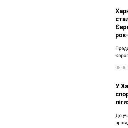
Хар
ста
Євр
рок
Предс
Євро
08.06.
У Х
спо
ліги
До уч
прові