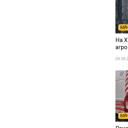
ВІЙ
На Х
агро
09.08.
ВІЙ