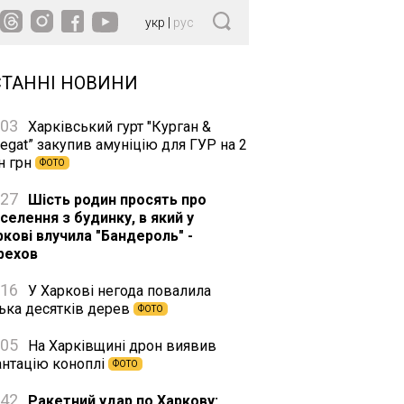
укр
|
рус
СТАННІ НОВИНИ
:03
Харківський гурт "Курган &
egat” закупив амуніцію для ГУР на 2
н грн
ФОТО
:27
Шість родин просять про
селення з будинку, в який у
ркові влучила "Бандероль" -
рехов
:16
У Харкові негода повалила
лька десятків дерев
ФОТО
:05
На Харківщині дрон виявив
антацію коноплі
ФОТО
:42
Ракетний удар по Харкову: