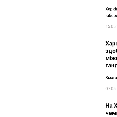
Харкі
кібер
15.05.
Хар
здоб
між
ганд
Змага
07.05.
На 
чемп