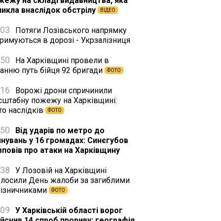
жежу на складі видавництва, яка
никла внаслідок обстрілу
ВІДЕО
:03
Потяги Лозівського напрямку
римуються в дорозі - Укрзалізниця
:50
На Харківщині провели в
танню путь бійця 92 бригади
ФОТО
:16
Ворожі дрони спричинили
сштабну пожежу на Харківщині:
то наслідків
ФОТО
:50
Від ударів по метро до
йнувань у 16 громадах: Синєгубов
зповів про атаки на Харківщину
:38
У Лозовій на Харківщині
олосили День жалоби за загиблими
лізничниками
ФОТО
:09
У Харківській області ворог
ійснив 14 спроб прориву: географія