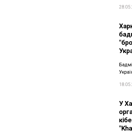
28.05.
Харк
бад
"бро
Укр
Бадмі
Украї
18.05.
У Ха
орг
кіб
"Kha