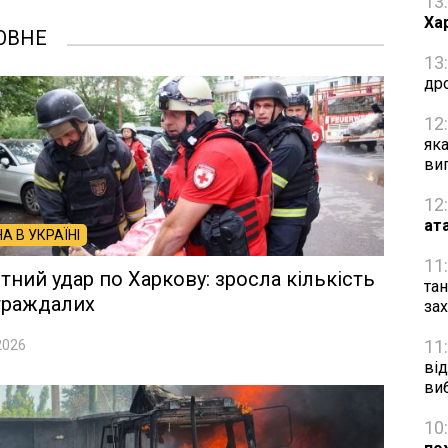
13
Ха
ОВНЕ
13
др
12
як
ви
12
ат
НА В УКРАЇНІ
11
тний удар по Харкову: зросла кількість
та
траждалих
за
11
2026
від
ви
10