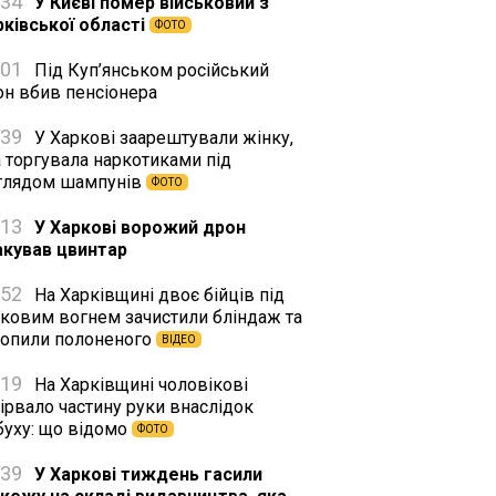
:34
У Києві помер військовий з
рківської області
ФОТО
:01
Під Куп’янськом російський
он вбив пенсіонера
:39
У Харкові заарештували жінку,
а торгувала наркотиками під
глядом шампунів
ФОТО
:13
У Харкові ворожий дрон
акував цвинтар
:52
На Харківщині двоє бійців під
нковим вогнем зачистили бліндаж та
хопили полоненого
ВІДЕО
:19
На Харківщині чоловікові
ірвало частину руки внаслідок
буху: що відомо
ФОТО
:39
У Харкові тиждень гасили