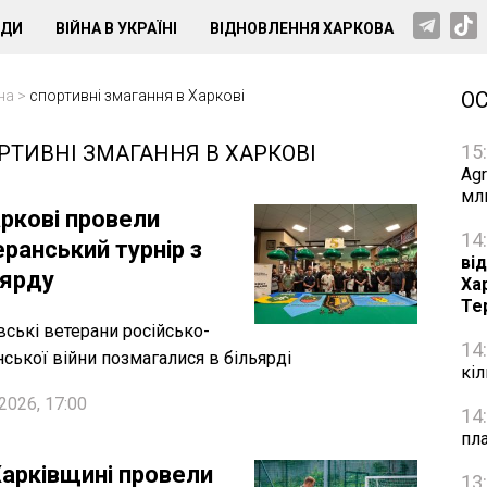
НДИ
ВІЙНА В УКРАЇНІ
ВІДНОВЛЕННЯ ХАРКОВА
на
>
спортивні змагання в Харкові
О
РТИВНІ ЗМАГАННЯ В ХАРКОВІ
15
Agr
мл
аркові провели
14
ранський турнір з
від
ьярду
Ха
Те
вські ветерани російсько-
14
нської війни позмагалися в більярді
кі
2026, 17:00
14
пл
Харківщині провели
13