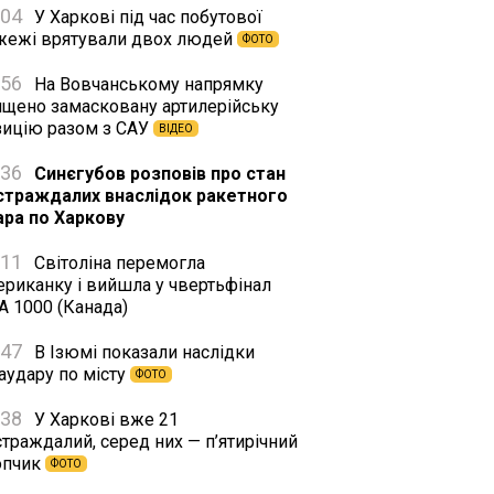
:04
У Харкові під час побутової
жежі врятували двох людей
ФОТО
:56
На Вовчанському напрямку
ищено замасковану артилерійську
зицію разом з САУ
ВІДЕО
:36
Синєгубов розповів про стан
страждалих внаслідок ракетного
ара по Харкову
:11
Світоліна перемогла
ериканку і вийшла у чвертьфінал
A 1000 (Канада)
:47
В Ізюмі показали наслідки
аудару по місту
ФОТО
:38
У Харкові вже 21
траждалий, серед них — п’ятирічний
опчик
ФОТО