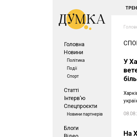
ТРЕ
Голов
СПО
Головна
Новини
Політика
У Х
Події
вете
Спорт
біл
Статті
Харкі
Інтерв'ю
украї
Спецпроєкти
08.08.
Новини партнерів
Блоги
На 
Відео