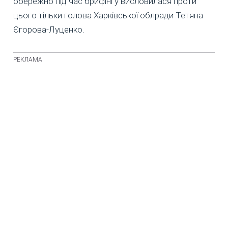
обережно під час брифінгу висловилася проти
цього тільки голова Харківської облради Тетяна
Єгорова-Луценко.