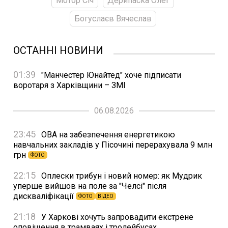
Мотор Січ
Дерипаска Олег
Богуслаєв Вячеслав
ОСТАННІ НОВИНИ
01:39
"Манчестер Юнайтед" хоче підписати
воротаря з Харківщини – ЗМІ
06.08.2026
23:45
ОВА на забезпечення енергетикою
навчальних закладів у Пісочині перерахувала 9 млн
грн
ФОТО
22:15
Оплески трибун і новий номер: як Мудрик
уперше вийшов на поле за "Челсі" після
дискваліфікації
ФОТО
ВІДЕО
21:18
У Харкові хочуть запровадити екстрене
оповіщення в трамваях і тролейбусах