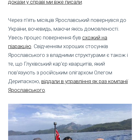
докази у справі ми вже писали
.
Через п'ять місяців Ярославський повернувся до
України, вочевидь, маючи якісь домовленості.
Увесь процес повернення був
схожий на
піаракцію
. Свідченням хороших стосунків
Ярославського з владними структурами є також і
те, що Глухівський кар'єр кварцитів, який
пов'язують з російським олігархом Олегом
Дерипаскою,
віддали в управління як раз компанії
Ярославського
.