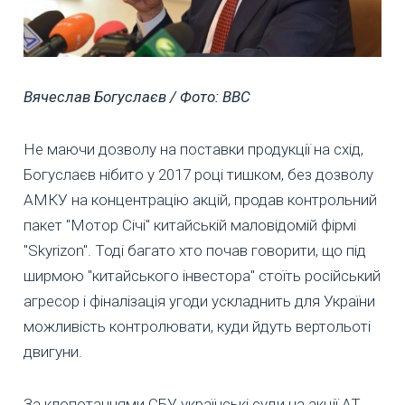
Вячеслав Богуслаєв / Фото: ВВС
Не маючи дозволу на поставки продукції на схід,
Богуслаєв нібито у 2017 році тишком, без дозволу
АМКУ на концентрацію акцій, продав контрольний
пакет "Мотор Січі" китайській маловідомій фірмі
"Skyrizon". Тоді багато хто почав говорити, що під
ширмою "китайського інвестора" стоїть російський
агресор і фіналізація угоди ускладнить для України
можливість контролювати, куди йдуть вертольоті
двигуни.
За клопотаннями СБУ українські суди на акції АТ