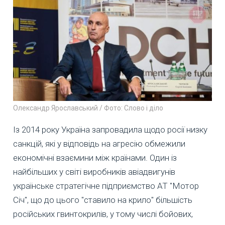
Олександр Ярославський / Фото: Слово і діло
Із 2014 року Україна запровадила щодо росії низку
санкцій, які у відповідь на агресію обмежили
економічні взаємини між країнами. Один із
найбільших у світі виробників авіадвигунів
українське стратегічне підприємство АТ "Мотор
Січ", що до цього "ставило на крило" більшість
російських гвинтокрилів, у тому числі бойових,