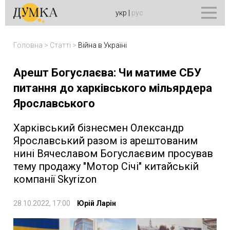
укр
|
рус
Головна
>
Статті
>
Війна в Україні
Арешт Богуслаєва: Чи матиме СБУ
питання до харківського мільярдера
Ярославського
Харківський бізнесмен Олександр
Ярославський разом із арештованим
нині Вячеславом Богуслаєвим просував
тему продажу "Мотор Січі" китайській
компанії Skyrizon
28.10.2022, 17:00
Юрій Ларін