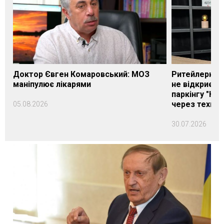
Доктор Євген Комаровський: МОЗ
Ритейлерка А
маніпулює лікарями
не відкриєть
паркінгу "Нік
через техніч
05.08.2026
30.07.2026