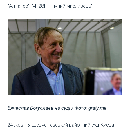
"Алігатор", Мі-28Н "Нічний мисливець".
Вячеслав Богуслаєв на суді / Фото: graty.me
24 жовтня Шевченківський районний суд Києва