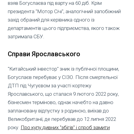
взяв Богуслаєва під варту на 60 діб. Крім
президента "Мотор Січі", аналогічний запобіжний
захід обраний для керівника одного із
департаментів цього підприємства, якого також
затримала СБУ.
Справи Ярославського
"Китайський інвестор" зник із публічної площини,
Богуслаєв перебуває у СІЗО. Після смертельної
ДТП під Чугуєвом за участі кортежу
Ярославського, що сталася 9 лютого 2022 року,
бізнесмен терміново, однак начебто на давно
заплановану відпустку з родиною, виїхав до
Великобританії, де перебував до 12 липня 2022
року.
Про купу дивних "збігів" і спроб замити