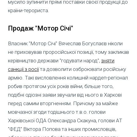
мусило зупинити прямі поставки своєї продукції до
країни-терориста.
Продаж "Мотор Січі"
Власник "Мотор Січі" Вячеслав Богуслаєв ніколи
не приховував проросійської позиції, тому закликав
керівництво держави "годувати народ",
зняти
санкції з росії
та дозволити озброювати російську
армію. Такі висловлення колишній нардеп-регіонал
робив протягом усіх років війни, більше того,
подібні одіозні заяви звучали від нього в Харкові
перед самим вторгненням. Причому за майже
мовчазної згоди тодішнього т.в.о. голови
Харківської ОДА Олександра Скакуна, голови АТ
"ФЕД" Віктора Попова та інших промисловців,