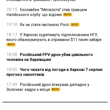
20:15
Ексхавбек "Металіста" став гравцем
італійського клубу: що відомо
ФОТО
19:18
Як не стати частиною Росії
БЛОГ
18:17
У Харкові судитимуть підполковника НГУ,
якого обвинувачують в отриманні $11 тисяч хабаря
ФОТО
18:08
Російський FPV-дрон убив цивільного
чоловіка на Харківщині
18:00
Чого чекати від погоди в Харкові 7 серпня:
прогноз синоптиків
17:49
Російський дрон атакував дитсадок у
Золочеві: кадри з місця
ФОТО