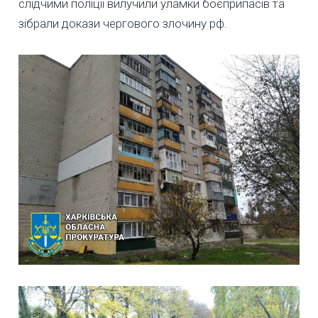
слідчими поліції вилучили уламки боєприпасів та
зібрали докази чергового злочину рф.