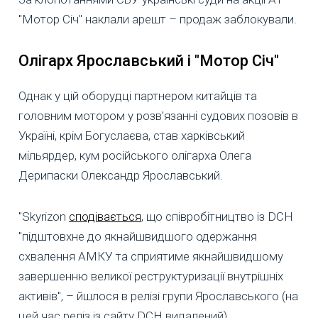
"Мотор Січ" наклали арешт – продаж заблокували.
Олігарх Ярославський і "Мотор Січ"
Однак у цій оборудці партнером китайців та
головним мотором у розв’язанні судових позовів в
Україні, крім Богуслаєва, став харківський
мільярдер, кум російського олігарха Олега
Дерипаски Олександр Ярославський.
"Skyrizon
сподівається
, що співробітництво із DCH
"підштовхне до якнайшвидшого одержання
схвалення АМКУ та сприятиме якнайшвидшому
завершенню великої реструктуризації внутрішніх
активів", – йшлося в релізі групи Ярославського (на
цей час реліз із сайту DCH видалений).