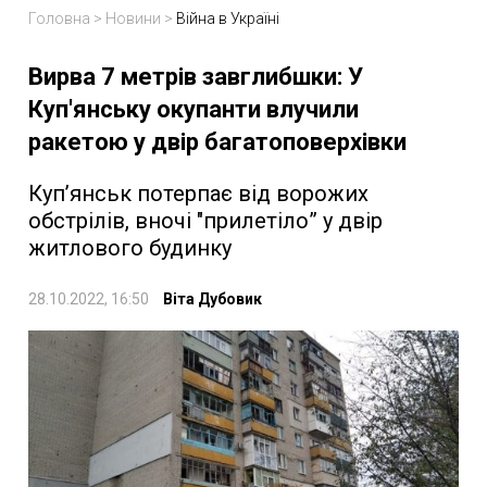
Головна
>
Новини
>
Війна в Україні
Вирва 7 метрів завглибшки: У
Куп'янську окупанти влучили
ракетою у двір багатоповерхівки
Куп’янськ потерпає від ворожих
обстрілів, вночі "прилетіло” у двір
житлового будинку
28.10.2022, 16:50
Віта Дубовик