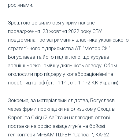
росіянами.
Зрештою це вилилося у кримінальне
провадження. 23 жовтня 2022 року СБУ
повідомила про затримання власника українського
стратегічного підприємства АТ "Мотор Січ"
Богуслаєва та його підлеглого, що курував
зовнішньоекономічну діяльність заводу. Обом
оголосили про підозру у колабораціонізмі та
пособництві рф (ст. 111-1, ст. 111-2 КК України).
Зокрема, за матеріалами слідства, Богуслаєв
через фірми-прокладки на Близькому Сході, в
Європі та Східній Азії таки налагодив оптові
поставки на росію авіадвигунів на бойові
гелікоптери Мі-8АМТШ-ВН "Сапсан", КА-52