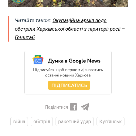
Читайте також:
Окупаційна армія веде
обстріли Харківської області з території росії –
Генштаб
Поділитися
війна
обстріл
ракетний удар
Куп'янськ