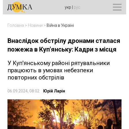
укр
|
рус
Головна
>
Новини
>
Війна в Україні
Внаслідок обстрілу дронами сталася
пожежа в Куп'янську: Кадри з місця
У Куп'янському районі рятувальники
працюють в умовах небезпеки
повторних обстрілів
06.09.2024, 08:02
Юрій Ларін