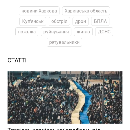
новини Харкова
Харківська область
Куп'янськ
обстріл
дрон
БПЛА
пожежа
руйнування
житло
ДСНС
рятувальники
СТАТТІ