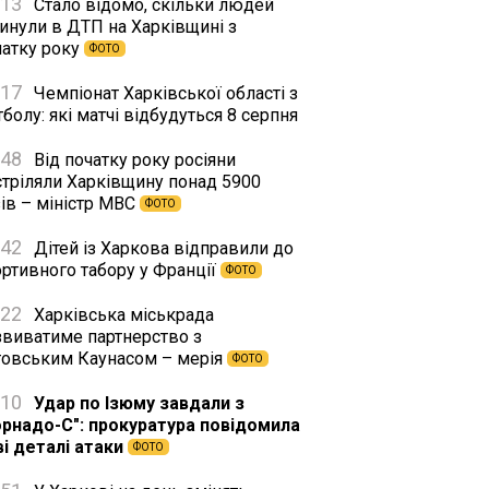
:13
Стало відомо, скільки людей
гинули в ДТП на Харківщині з
чатку року
ФОТО
:17
Чемпіонат Харківської області з
болу: які матчі відбудуться 8 серпня
:48
Від початку року росіяни
стріляли Харківщину понад 5900
ів – міністр МВС
ФОТО
:42
Дітей із Харкова відправили до
ортивного табору у Франції
ФОТО
:22
Харківська міськрада
звиватиме партнерство з
товським Каунасом – мерія
ФОТО
:10
Удар по Ізюму завдали з
орнадо-С": прокуратура повідомила
ві деталі атаки
ФОТО