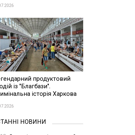
07.2026
гендарний продуктовий
одій із "Благбази".
имінальна історія Харкова
07.2026
СТАННІ НОВИНИ