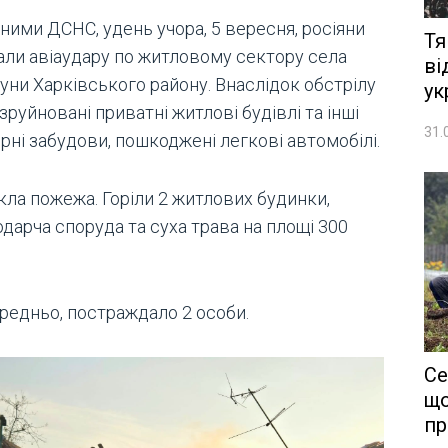
ними ДСНС, удень учора, 5 вересня, росіяни
Тя
али авіаудару по житловому сектору села
ві
уни Харківського району. Внаслідок обстрілу
ук
зруйновані приватні житлові будівлі та інші
31.
рні забудови, пошкоджені легкові автомобілі.
кла пожежа. Горіли 2 житлових будинки,
дарча споруда та суха трава на площі 300
редньо, постраждало 2 особи.
Се
що
пр