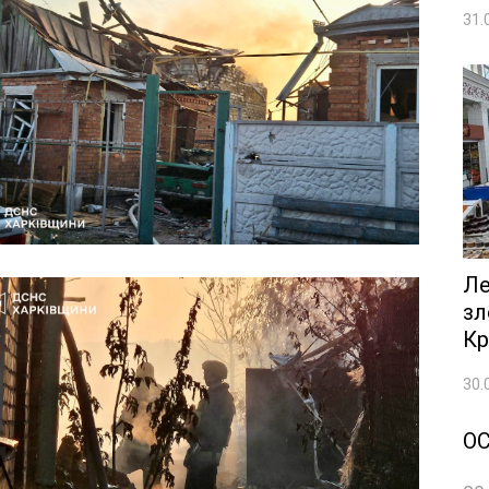
31.
Ле
зл
Кр
30.
О