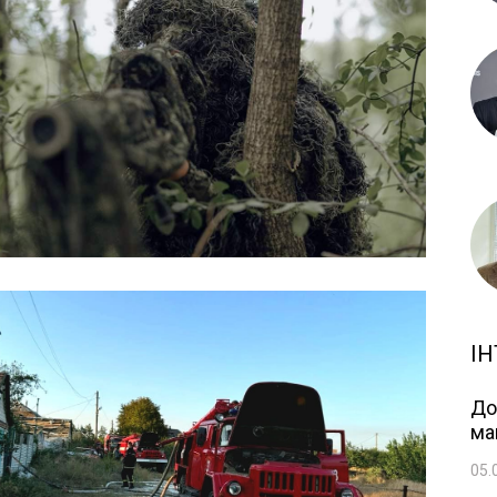
ІН
До
ма
05.