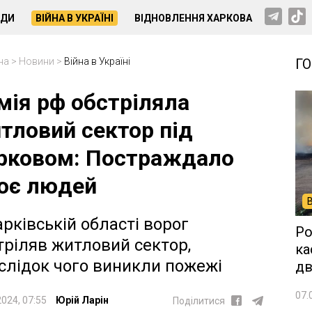
НДИ
ВІЙНА В УКРАЇНІ
ВІДНОВЛЕННЯ ХАРКОВА
на
>
Новини
>
Війна в Україні
Г
мія рф обстріляла
тловий сектор під
рковом: Постраждало
оє людей
арківській області ворог
Ро
тріляв житловий сектор,
ка
слідок чого виникли пожежі
дв
07.
2024, 07:55
Юрій Ларін
Поділитися