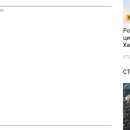
Ро
ци
Ха
07.
СТ