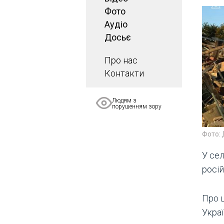
Фото
Аудіо
Досьє
Про нас
Контакти
Людям з
порушенням зору
Фото:
У се
росі
Про 
Украї