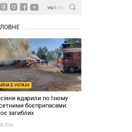
укр
|
рус
ОЛОВНЕ
ВІЙНА В УКРАЇНІ
сіяни вдарили по Ізюму
сетними боєприпасами:
оє загиблих
08.2026