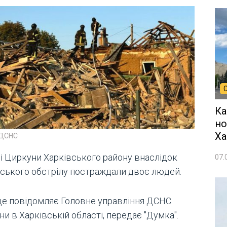
Ка
но
Ха
 ДСНС
лі Циркуни Харківського району внаслідок
07.
йського обстрілу постраждали двоє людей.
це повідомляє Головне управління ДСНС
ни в Харківській області, передає "Думка".