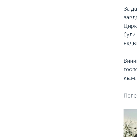
За да
завд
Цирк
були 
надві
Вини
госпо
кв.м.
Попе