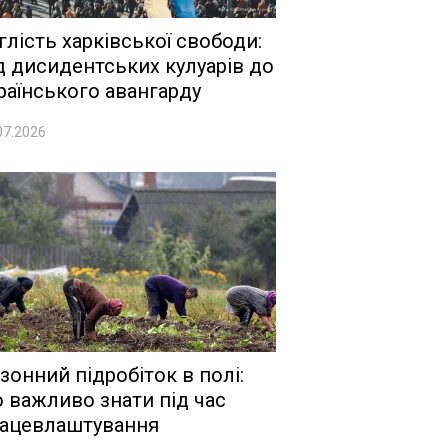
глість харківської свободи:
д дисидентських кулуарів до
раїнського авангарду
07.2026
зонний підробіток в полі:
 важливо знати під час
ацевлаштування