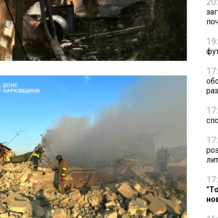
20
за
по
19
фут
17
об
раз
17
сп
17
ро
ли
17
"Т
но