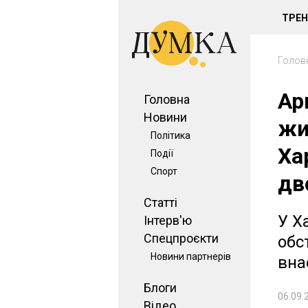
ТРЕ
Голов
Ар
Головна
Новини
жи
Політика
Ха
Події
Спорт
дв
Статті
У Х
Інтерв'ю
Спецпроєкти
обс
Новини партнерів
вна
Блоги
06.09.
Відео