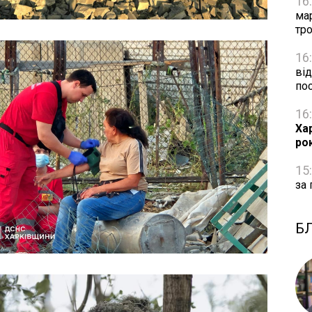
16
ма
тро
16
від
по
16
Ха
ро
15
за 
Б