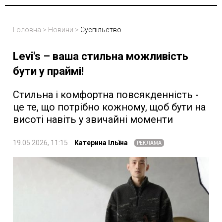
Головна
>
Новини
>
Суспільство
Levi's – ваша стильна можливість
бути у праймі!
Стильна і комфортна повсякденність -
це те, що потрібно кожному, щоб бути на
висоті навіть у звичайні моменти
19.05.2026, 11:15
Катерина Ільїна
РЕКЛАМА