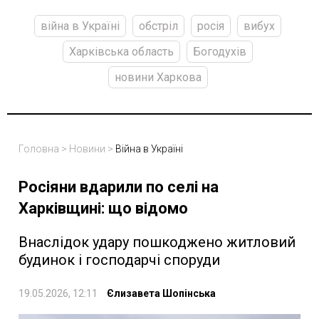
війна в Україні
обстріл
росія
вибух
Харківська область
Богодухів
новини Харкова
Головна
>
Новини
>
Війна в Україні
Росіяни вдарили по селі на
Харківщині: що відомо
Внаслідок удару пошкоджено житловий
будинок і господарчі споруди
19.05.2026, 12:11
Єлизавета Шопінська