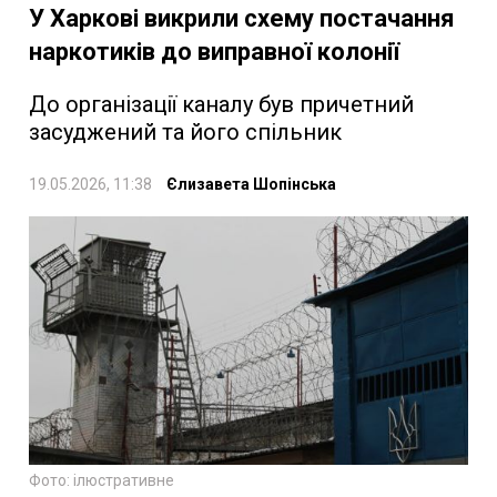
У Харкові викрили схему постачання
наркотиків до виправної колонії
До організації каналу був причетний
засуджений та його спільник
19.05.2026, 11:38
Єлизавета Шопінська
Фото: ілюстративне