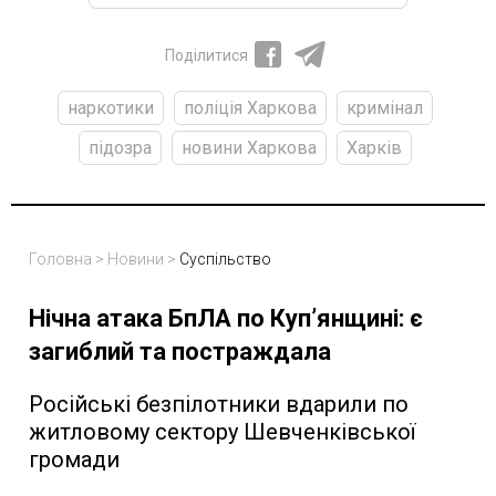
Поділитися
наркотики
поліція Харкова
кримінал
підозра
новини Харкова
Харків
Головна
>
Новини
>
Суспільство
Нічна атака БпЛА по Купʼянщині: є
загиблий та постраждала
Російські безпілотники вдарили по
житловому сектору Шевченківської
громади