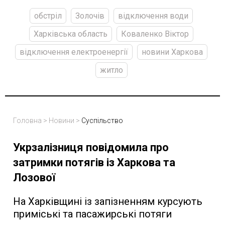
обстріл
Золочів
відключення води
Харківська область
Коваленко Віктор
відключення електроенергії
новини Харкова
житло
Головна
>
Новини
>
Суспільство
Укрзалізниця повідомила про
затримки потягів із Харкова та
Лозової
На Харківщині із запізненням курсують
приміські та пасажирські потяги