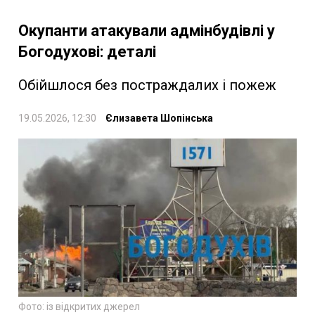
Окупанти атакували адмінбудівлі у
Богодухові: деталі
Обійшлося без постраждалих і пожеж
19.05.2026, 12:30
Єлизавета Шопінська
Фото: із відкритих джерел