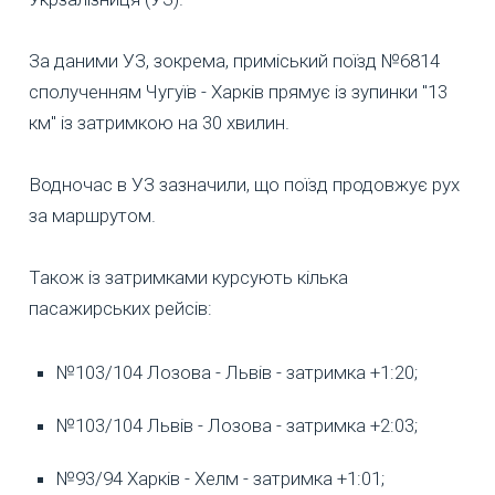
За даними УЗ, зокрема, приміський поїзд №6814
сполученням Чугуїв - Харків прямує із зупинки "13
км" із затримкою на 30 хвилин.
Водночас в УЗ зазначили, що поїзд продовжує рух
за маршрутом.
Також із затримками курсують кілька
пасажирських рейсів:
№103/104 Лозова - Львів - затримка +1:20;
№103/104 Львів - Лозова - затримка +2:03;
№93/94 Харків - Хелм - затримка +1:01;