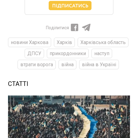
Поділитися
новини Харкова
Харків
Харківська область
ДПСУ
прикордонники
наступ
втрати ворога
війна
війна в Україні
СТАТТІ