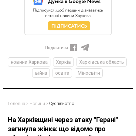
Поділитися
новини Харкова
Харків
Харківська область
війна
освіта
Міносвіти
Головна
>
Новини
>
Суспільство
На Харківщині через атаку "Герані"
загинула жінка: що відомо про