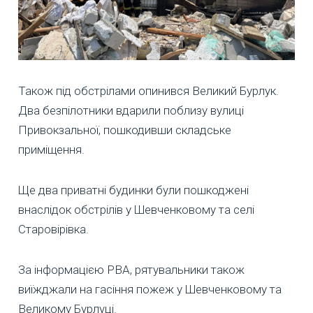
Також під обстрілами опинився Великий Бурлук.
Два безпілотники вдарили поблизу вулиці
Привокзальної, пошкодивши складське
приміщення.
Ще два приватні будинки були пошкоджені
внаслідок обстрілів у Шевченковому та селі
Старовірівка.
За інформацією РВА, рятувальники також
виїжджали на гасіння пожеж у Шевченковому та
Великому Бурлуці.