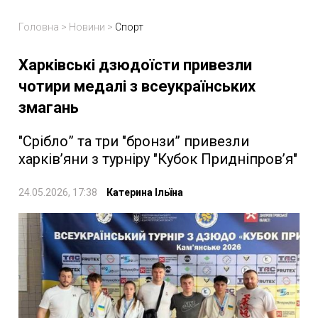
Головна
>
Новини
>
Спорт
Харківські дзюдоїсти привезли
чотири медалі з всеукраїнських
змагань
"Срібло” та три "бронзи” привезли
харків’яни з турніру "Кубок Придніпровʼя"
24.05.2026, 17:38
Катерина Ільїна