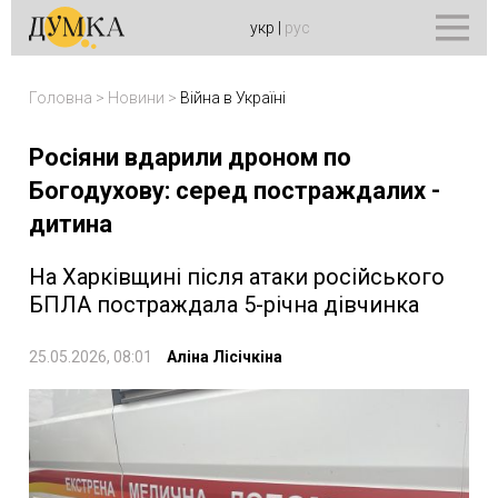
укр
|
рус
Головна
>
Новини
>
Війна в Україні
Росіяни вдарили дроном по
Богодухову: серед постраждалих -
дитина
На Харківщині після атаки російського
БПЛА постраждала 5-річна дівчинка
25.05.2026, 08:01
Аліна Лісічкіна