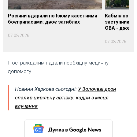
Росіяни вдарили по Ізюму касетними
Кабмін погод
боєприпасами: двоє загиблих
заступника н
ОВА - джере
07.08.2026
07.08.2026
Постраждалим надали необхідну медичну
допомогу.
Новини Харкова сьогодні:
У Золочеві дрон
спалив цивільну автівку: кадри з місця
влучання