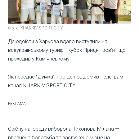
Фото: KHARKIV SPORT CITY
Дзюдоїсти з Харкова вдало виступили на
всеукраїнському турнірі "Кубок Придніпровʼя", що
проходив у Кам’янському.
Як передає "Думка”, про це повідомив Телеграм-
канал KHARKIV SPORT CITY.
Срібну нагороду виборола Тихонова Мілана —
впевнена боротьба та заслужене місце на