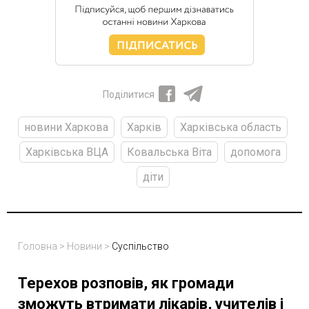
Поділитися
новини Харкова
Харків
Харківська область
Харківська ВЦА
Ковальська Віта
допомога
діти
Головна
>
Новини
>
Суспільство
Терехов розповів, як громади
зможуть втримати лікарів, учителів і