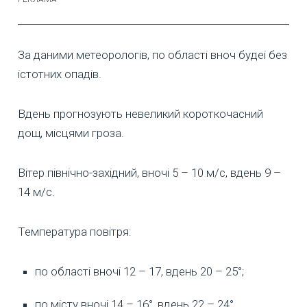
За даними метеорологів, по області вноч будеі без
істотних опадів.
Вдень прогнозують невеликий короткочасний
дощ, місцями гроза.
Вітер північно-західний, вночі 5 – 10 м/с, вдень 9 –
14 м/с.
Температура повітря:
по області вночі 12 – 17, вдень 20 – 25°;
по місту вночі 14 – 16°, вдень 22 – 24°.