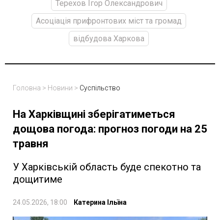
Терехов Ігор Олександрович
Асоціація прифронтових міст та громад
відбудова Харкова
Головна
>
Новини
>
Суспільство
На Харківщині зберігатиметься
дощова погода: прогноз погоди на 25
травня
У Харківській область буде спекотно та
дощитиме
24.05.2026, 18:00
Катерина Ільїна