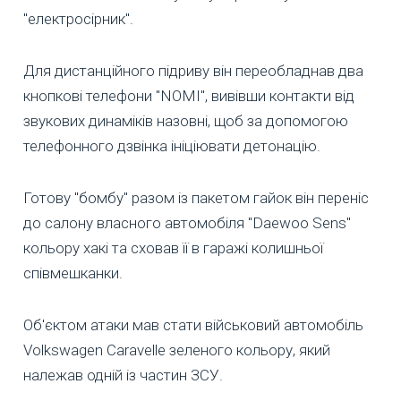
"електросірник".
Для дистанційного підриву він переобладнав два
кнопкові телефони "NOMI", вивівши контакти від
звукових динаміків назовні, щоб за допомогою
телефонного дзвінка ініціювати детонацію.
Готову "бомбу" разом із пакетом гайок він переніс
до салону власного автомобіля "Daewoo Sens"
кольору хакі та сховав її в гаражі колишньої
співмешканки.
Об'єктом атаки мав стати військовий автомобіль
Volkswagen Caravelle зеленого кольору, який
належав одній із частин ЗСУ.