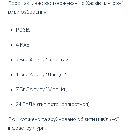
Ворог активно застосовував по Харківщині різні
види озброєння:
РСЗВ;
4 КАБ;
7 БпЛА типу "Герань-2";
1 БпЛА типу "Ланцет";
7 БпЛА типу "Молнія";
24 БпЛА (тип встановлюється).
Пошкоджено та зруйновано обʼєкти цивільної
інфраструктури: