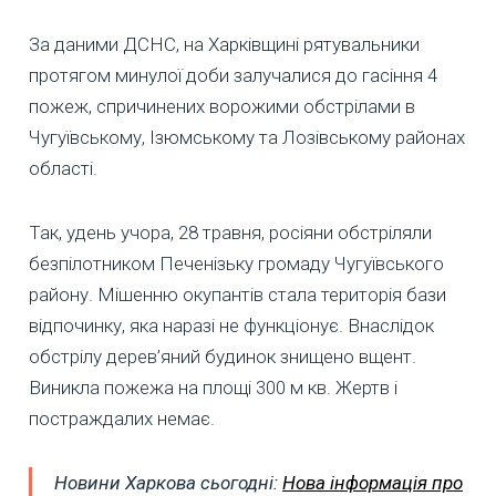
За даними ДСНС, на Харківщині рятувальники
протягом минулої доби залучалися до гасіння 4
пожеж, спричинених ворожими обстрілами в
Чугуївському, Ізюмському та Лозівському районах
області.
Так, удень учора, 28 травня, росіяни обстріляли
безпілотником Печенізьку громаду Чугуївського
району. Мішенню окупантів стала територія бази
відпочинку, яка наразі не функціонує. Внаслідок
обстрілу дерев’яний будинок знищено вщент.
Виникла пожежа на площі 300 м кв. Жертв і
постраждалих немає.
Новини Харкова сьогодні:
Нова інформація про