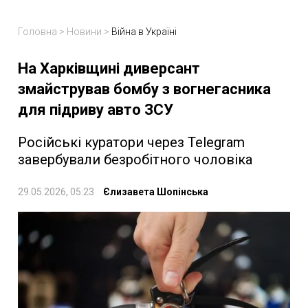
Головна
>
Новини
>
Війна в Україні
На Харківщині диверсант
змайстрував бомбу з вогнегасника
для підриву авто ЗСУ
Російські куратори через Telegram
завербували безробітного чоловіка
29.05.2026, 05:23
Єлизавета Шопінська