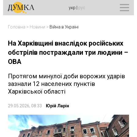
укр
|
рус
Головна
>
Новини
>
Війна в Україні
На Харківщині внаслідок російських
обстрілів постраждали три людини –
ОВА
Протягом минулої доби ворожих ударів
зазнали 12 населених пунктів
Харківської області
29.05.2026, 08:33
Юрій Ларін