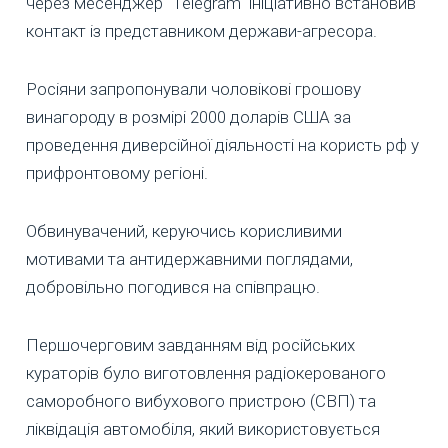
через месенджер "Telegram" ініціативно встановив
контакт із представником держави-агресора.
Росіяни запропонували чоловікові грошову
винагороду в розмірі 2000 доларів США за
проведення диверсійної діяльності на користь рф у
прифронтовому регіоні.
Обвинувачений, керуючись корисливими
мотивами та антидержавними поглядами,
добровільно погодився на співпрацю.
Першочерговим завданням від російських
кураторів було виготовлення радіокерованого
саморобного вибухового пристрою (СВП) та
ліквідація автомобіля, який використовується