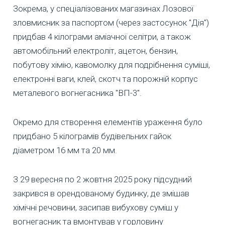
Зокрема, у спеціалізованих магазинах Лозової
зловмисник за паспортом (через застосунок "Дія")
придбав 4 кілограми аміачної селітри, а також
автомобільний електроліт, ацетон, бензин,
побутову хімію, кавомолку для подрібнення суміші,
електронні ваги, клей, скотч та порожній корпус
металевого вогнегасника "ВП-3".
Окремо для створення елементів ураження було
придбано 5 кілограмів будівельних гайок
діаметром 16 мм та 20 мм.
З 29 вересня по 2 жовтня 2025 року підсудний
закрився в орендованому будинку, де змішав
хімічні речовини, засипав вибухову суміш у
вогнегасник та вмонтував у горловину