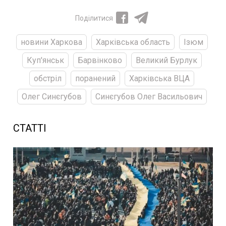
Поділитися
новини Харкова
Харківська область
Ізюм
Куп'янськ
Барвінково
Великий Бурлук
обстріл
поранений
Харківська ВЦА
Олег Синєгубов
Синєгубов Олег Васильович
СТАТТІ