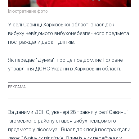
Ілюстративне фото
У селі Савинці Харківської області внаслідок
вибуху невідомого вибухонебезпечного предмета
постраждали двоє підлітків.
Як передає "Думка", про це повідомляє Головне
управління ДСНС України в Харківській області.
За даними ДСНС, увечері 28 травня у селі Савинці
Ізюмського району стався вибух невідомого
предмета у лісосмузі. Внаслідок події постраждали
двоє 16-річних підлітків. Один із них перебуває у