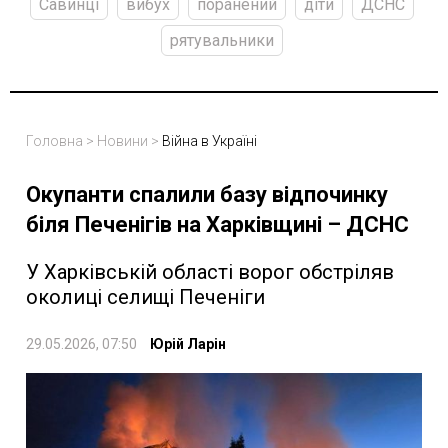
Савинці
вибух
поранений
діти
ДСНС
рятувальники
Головна
>
Новини
>
Війна в Україні
Окупанти спалили базу відпочинку
біля Печенігів на Харківщині – ДСНС
У Харківській області ворог обстріляв
околиці селищі Печеніги
29.05.2026, 07:50
Юрій Ларін