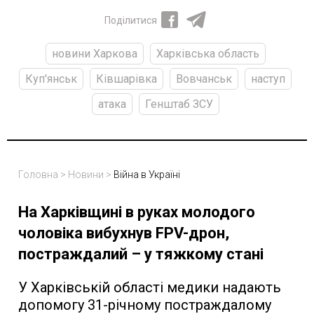
Поділитися
новини Харкова
Харківська область
Куп'янськ
Ківшарівка
Вовчанськ
наступ
атака
Генштаб ЗСУ
Головна
>
Новини
>
Війна в Україні
На Харківщині в руках молодого
чоловіка вибухнув FPV-дрон,
постраждалий – у тяжкому стані
У Харківській області медики надають
допомогу 31-річному постраждалому