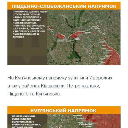
На Куп’янському напрямку зупинили 7 ворожих
атак у районах Ківшарівки, Петропавлівки,
Піщаного та Куп’янська.