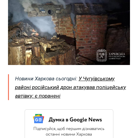
Новини Харкова сьогодні:
У Чугуївському
районі російський дрон атакував поліцейську
автівку: є поранені