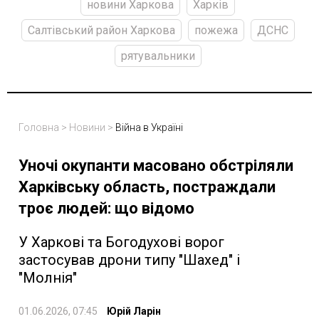
новини Харкова
Харків
Салтівський район Харкова
пожежа
ДСНС
рятувальники
Головна
>
Новини
>
Війна в Україні
Уночі окупанти масовано обстріляли
Харківську область, постраждали
троє людей: що відомо
У Харкові та Богодухові ворог
застосував дрони типу "Шахед" і
"Молнія"
01.06.2026, 07:45
Юрій Ларін