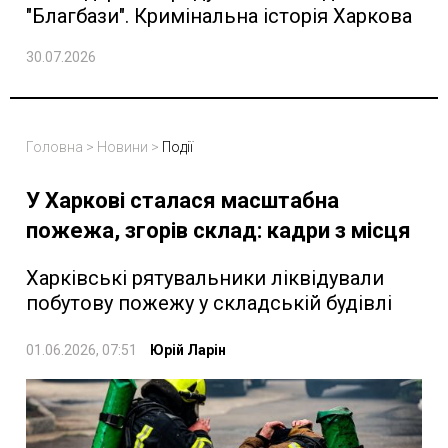
"Благбази". Кримінальна історія Харкова
30.07.2026
Головна
>
Новини
>
Події
У Харкові сталася масштабна
пожежа, згорів склад: кадри з місця
Харківські рятувальники ліквідували
побутову пожежу у складській будівлі
01.06.2026, 07:51
Юрій Ларін