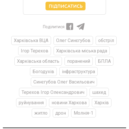
Поділитися
Харківська ВЦА
Олег Синєгубов
обстріл
Ігор Терехов
Харківська міська рада
Харківська область
поранений
БПЛА
Богодухів
інфраструктура
Синєгубов Олег Васильович
Терехов Ігор Олександрович
шахед
руйнування
новини Харкова
Харків
житло
дрон
Молнія-1