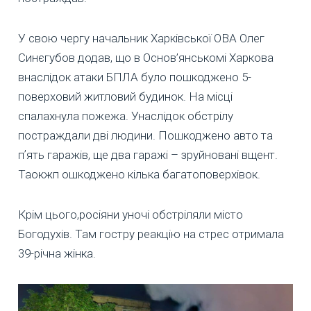
У свою чергу начальник Харківської ОВА Олег
Синєгубов додав, що в Основ’янськомі Харкова
внаслідок атаки БПЛА було пошкоджено 5-
поверховий житловий будинок. На місці
спалахнула пожежа. Унаслідок обстрілу
постраждали дві людини. Пошкоджено авто та
пʼять гаражів, ще два гаражі – зруйновані вщент.
Таокжп ошкоджено кілька багатоповерхівок.
Крім цього,росіяни уночі обстріляли місто
Богодухів. Там гостру реакцію на стрес отримала
39-річна жінка.