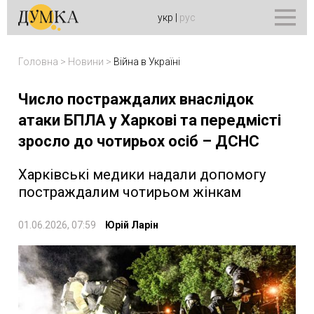
укр
|
рус
Головна
>
Новини
>
Війна в Україні
Число постраждалих внаслідок
атаки БПЛА у Харкові та передмісті
зросло до чотирьох осіб – ДСНС
Харківські медики надали допомогу
постраждалим чотирьом жінкам
01.06.2026, 07:59
Юрій Ларін